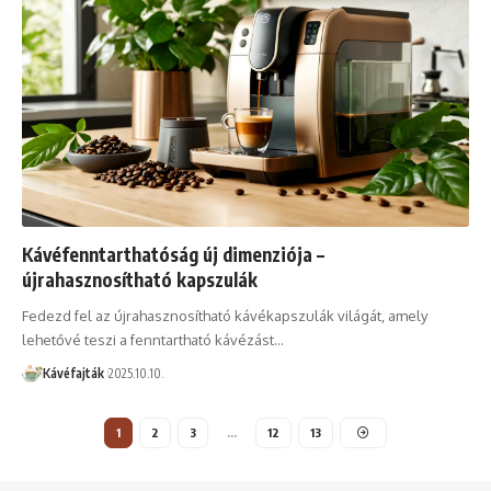
Kávéfenntarthatóság új dimenziója –
újrahasznosítható kapszulák
Fedezd fel az újrahasznosítható kávékapszulák világát, amely
lehetővé teszi a fenntartható kávézást…
Kávéfajták
2025.10.10.
1
2
3
…
12
13