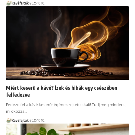
Kávéfajták
2025.10.10.
Miért keserű a kávé? Ízek és hibák egy csészében
felfedezve
Fedezd fel a kávé keserűségének rejtett titkait! Tudj meg mindent,
mi okozza…
Kávéfajták
2025.10.10.