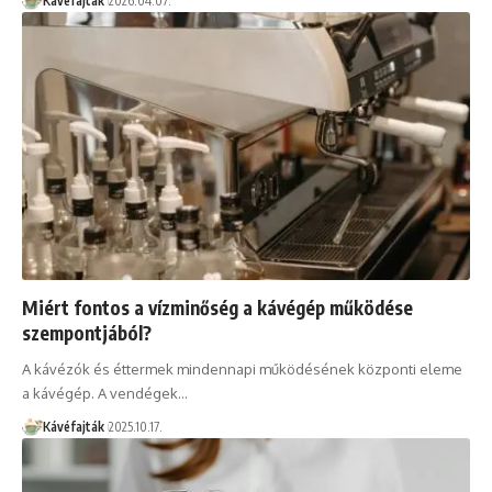
Kávéfajták
2026.04.07.
Miért fontos a vízminőség a kávégép működése
szempontjából?
A kávézók és éttermek mindennapi működésének központi eleme
a kávégép. A vendégek…
Kávéfajták
2025.10.17.