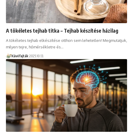
A tökéletes tejhab titka – Tejhab készítése házilag
A tökéletes tejhab elkészítése otthon sem lehetetlen! Megmutatjuk,
milyen tejre, hőmérsékletre és…
Kávéfajták
2025.10.13.