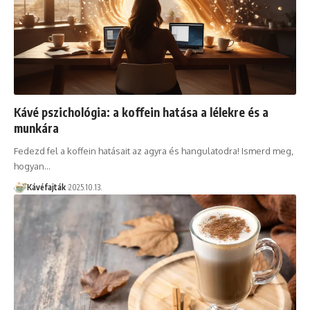
Kávé pszichológia: a koffein hatása a lélekre és a
munkára
Fedezd fel a koffein hatásait az agyra és hangulatodra! Ismerd meg,
hogyan…
Kávéfajták
2025.10.13.