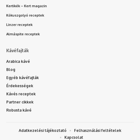
Kertikék – Kert magazin
Kókuszgolyó receptek
Linzer receptek
Almáspite receptek
Kávéfajták
Arabica kávé
Blog
Egyéb kávéfajták
Érdekességek
Kávés receptek
Partner cikkek
Robusta kávé
Adatkezelési tájékoztató
Felhasználási feltételek
Kapcsolat