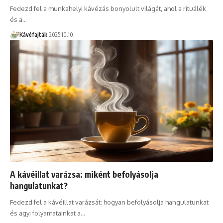
Fedezd fel a munkahelyi kávézás bonyolult világát, ahol a rituálék
és a…
Kávéfajták
2025.10.10.
A kávéillat varázsa: miként befolyásolja
hangulatunkat?
Fedezd fel a kávéillat varázsát: hogyan befolyásolja hangulatunkat
és agyi folyamatainkat a…