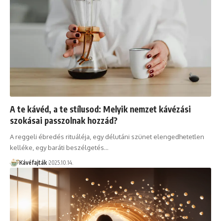
A te kávéd, a te stílusod: Melyik nemzet kávézási
szokásai passzolnak hozzád?
A reggeli ébredés rituáléja, egy délutáni szünet elengedhetetlen
kelléke, egy baráti beszélgetés…
Kávéfajták
2025.10.14.