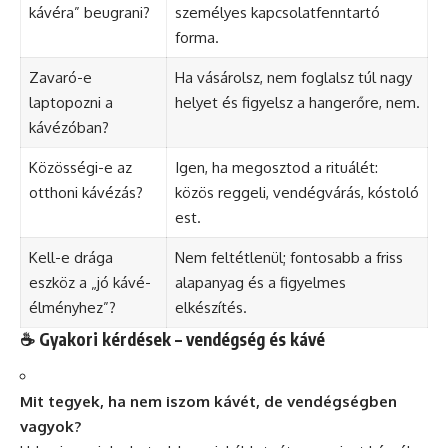
kávéra” beugrani?
személyes kapcsolatfenntartó
forma.
Zavaró-e
Ha vásárolsz, nem foglalsz túl nagy
laptopozni a
helyet és figyelsz a hangerőre, nem.
kávézóban?
Közösségi-e az
Igen, ha megosztod a rituálét:
otthoni kávézás?
közös reggeli, vendégvárás, kóstoló
est.
Kell-e drága
Nem feltétlenül; fontosabb a friss
eszköz a „jó kávé-
alapanyag és a figyelmes
élményhez”?
elkészítés.
☕ Gyakori kérdések – vendégség és kávé
Mit tegyek, ha nem iszom kávét, de vendégségben
vagyok?