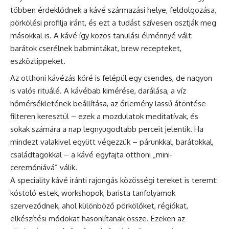
többen érdeklődnek a kávé származási helye, feldolgozása,
pörkölési profilja iránt, és ezt a tudást szívesen osztják meg
másokkal is. A kávé így közös tanulási élménnyé vált:
barátok cserélnek babmintákat, brew recepteket,
eszköztippeket.
Az otthoni kávézás köré is felépül egy csendes, de nagyon
is valós rituálé. A kávébab kimérése, darálása, a víz
hőmérsékletének beállítása, az őrlemény lassú átöntése
filteren keresztül – ezek a mozdulatok meditatívak, és
sokak számára a nap legnyugodtabb perceit jelentik. Ha
mindezt valakivel együtt végezzük – párunkkal, barátokkal,
családtagokkal – a kávé egyfajta otthoni „mini-
ceremóniává” válik.
A speciality kávé iránti rajongás közösségi tereket is teremt:
kóstoló estek, workshopok, barista tanfolyamok
szerveződnek, ahol különböző pörkölőket, régiókat,
elkészítési módokat hasonlítanak össze. Ezeken az