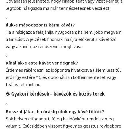
Udvariasan jelezheted, hogy inkább teát vagy vizet kérnél; a
legtöbb házigazda ma már természetesnek veszi ezt.
Illik-e másodszor is kérni kávét?
Ha a házigazda felajánlja, nyugodtan; ha nem, jobb megvárni
a kínálást. A jelzések finomak: ha újra előkerül a kávéfőző
vagy a kanna, az rendszerint meghívás.
Kínáljak-e este kávét vendégnek?
Érdemes rákérdezni az időpontra hivatkozva („Nem lesz túl
erős így estére?”), és opcionálisan koffeinmenteset vagy
teát is felajánlani.
☕ Gyakori kérdések – kávézók és közös terek
Rosszallják-e, ha órákig ülök egy kávé fölött?
Sok helyen elfogadott, főleg ha időnként rendelsz még
valamit. Csúcsidőben viszont figyelmes gesztus rövidebbre