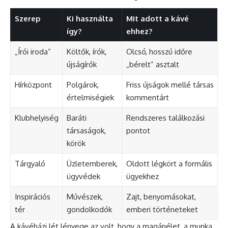
Szerep
Ki használta
Mit adott a kávé
így?
ehhez?
„Írói iroda”
Költők, írók,
Olcsó, hosszú időre
újságírók
„bérelt” asztalt
Hírközpont
Polgárok,
Friss újságok mellé társas
értelmiségiek
kommentárt
Klubhelyiség
Baráti
Rendszeres találkozási
társaságok,
pontot
körök
Tárgyaló
Üzletemberek,
Oldott légkört a formális
ügyvédek
ügyekhez
Inspirációs
Művészek,
Zajt, benyomásokat,
tér
gondolkodók
emberi történeteket
A kávéházi lét lényege az volt, hogy a magánélet, a munka