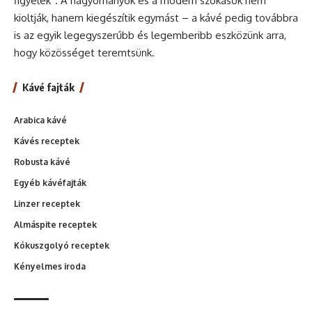
figyelek”. A hagyományok és a modern szokások nem
kioltják, hanem kiegészítik egymást – a kávé pedig továbbra
is az egyik legegyszerűbb és legemberibb eszközünk arra,
hogy közösséget teremtsünk.
Kávé fajták
Arabica kávé
Kávés receptek
Robusta kávé
Egyéb kávéfajták
Linzer receptek
Almáspite receptek
Kókuszgolyó receptek
Kényelmes iroda