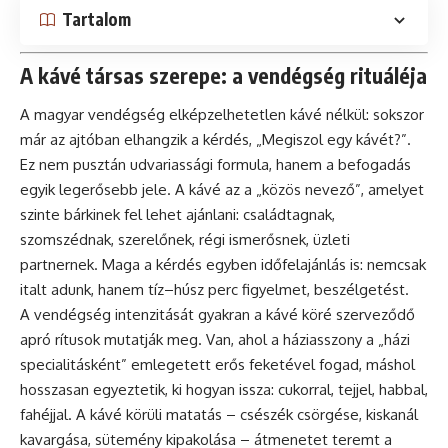
Tartalom
A kávé társas szerepe: a vendégség rituáléja
A magyar vendégség elképzelhetetlen kávé nélkül: sokszor
már az ajtóban elhangzik a kérdés, „Megiszol egy kávét?”.
Ez nem pusztán udvariassági formula, hanem a befogadás
egyik legerősebb jele. A kávé az a „közös nevező”, amelyet
szinte bárkinek fel lehet ajánlani: családtagnak,
szomszédnak, szerelőnek, régi ismerősnek, üzleti
partnernek. Maga a kérdés egyben időfelajánlás is: nemcsak
italt adunk, hanem tíz–húsz perc figyelmet, beszélgetést.
A vendégség intenzitását gyakran a kávé köré szerveződő
apró rítusok mutatják meg. Van, ahol a háziasszony a „házi
specialitásként” emlegetett erős feketével fogad, máshol
hosszasan egyeztetik, ki hogyan issza: cukorral, tejjel, habbal,
fahéjjal. A kávé körüli matatás – csészék csörgése, kiskanál
kavargása, sütemény kipakolása – átmenetet teremt a