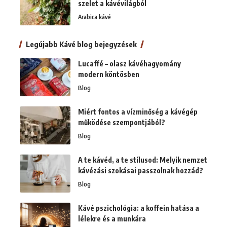
szelet a kávévilágból
Arabica kávé
Legújabb Kávé blog bejegyzések
Lucaffé – olasz kávéhagyomány
modern köntösben
Blog
Miért fontos a vízminőség a kávégép
működése szempontjából?
Blog
A te kávéd, a te stílusod: Melyik nemzet
kávézási szokásai passzolnak hozzád?
Blog
Kávé pszichológia: a koffein hatása a
lélekre és a munkára