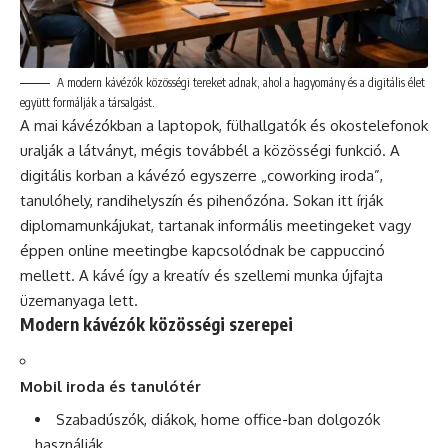
A modern kávézók közösségi tereket adnak, ahol a hagyomány és a digitális élet
együtt formálják a társalgást.
A mai kávézókban a laptopok, fülhallgatók és okostelefonok
uralják a látványt, mégis továbbél a közösségi funkció. A
digitális korban a kávézó egyszerre „coworking iroda”,
tanulóhely, randihelyszín és pihenőzóna. Sokan itt írják
diplomamunkájukat, tartanak informális meetingeket vagy
éppen online meetingbe kapcsolódnak be cappuccinó
mellett. A kávé így a kreatív és szellemi munka újfajta
üzemanyaga lett.
Modern kávézók közösségi szerepei
Mobil iroda és tanulótér
Szabadúszók, diákok, home office-ban dolgozók
használják.