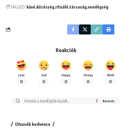
TAGGED:
kávé
közösség
rituálé
társaság
vendégség
Reakciók
Love
Sad
Happy
Sleepy
Wink
0
0
0
0
0
Keresés:
Olvasók kedvence