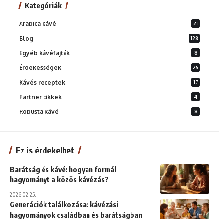
Kategóriák
Arabica kávé
21
Blog
128
Egyéb kávéfajták
8
Érdekességek
25
Kávés receptek
17
Partner cikkek
4
Robusta kávé
8
Ez is érdekelhet
Barátság és kávé: hogyan formál
hagyományt a közös kávézás?
2026.02.25.
Generációk találkozása: kávézási
hagyományok családban és barátságban