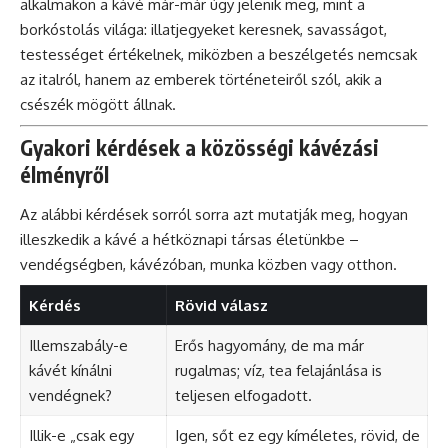
alkalmakon a kávé már-már úgy jelenik meg, mint a
borkóstolás világa: illatjegyeket keresnek, savasságot,
testességet értékelnek, miközben a beszélgetés nemcsak
az italról, hanem az emberek történeteiről szól, akik a
csészék mögött állnak.
Gyakori kérdések a közösségi kávézási
élményről
Az alábbi kérdések sorról sorra azt mutatják meg, hogyan
illeszkedik a kávé a hétköznapi társas életünkbe –
vendégségben, kávézóban, munka közben vagy otthon.
Kérdés
Rövid válasz
Illemszabály-e
Erős hagyomány, de ma már
kávét kínálni
rugalmas; víz, tea felajánlása is
vendégnek?
teljesen elfogadott.
Illik-e „csak egy
Igen, sőt ez egy kíméletes, rövid, de