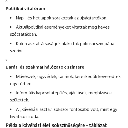
Politikai vitafórum
Napi- és hetilapok sorakoztak az újságtartókon.
Aktuálpolitikai eseményeket vitattak meg heves
szócsatákban.
Külön asztaltársaságok alakultak politikai szimpátia
szerint.
Baráti és szakmai hálózatok színtere
Művészek, ügyvédek, tanárok, kereskedők keveredtek
egy térben.
Informális kapcsolatépítés, ajánlások, megbízások
születtek.
A „kávéházi asztal” sokszor fontosabb volt, mint egy
hivatalos iroda.
Példa a kávéházi élet sokszínűségére – táblázat