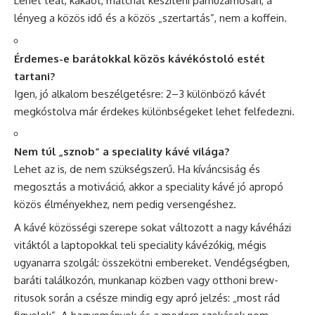
Lehet teát, kakaót, matchát készíteni párhuzamosan, a
lényeg a közös idő és a közös „szertartás”, nem a koffein.
Érdemes-e barátokkal közös kávékóstoló estét
tartani?
Igen, jó alkalom beszélgetésre: 2–3 különböző kávét
megkóstolva már érdekes különbségeket lehet felfedezni.
Nem túl „sznob” a speciality kávé világa?
Lehet az is, de nem szükségszerű. Ha kíváncsiság és
megosztás a motiváció, akkor a speciality kávé jó apropó
közös élményekhez, nem pedig versengéshez.
A kávé közösségi szerepe sokat változott a nagy kávéházi
vitáktól a laptopokkal teli speciality kávézókig, mégis
ugyanarra szolgál: összekötni embereket. Vendégségben,
baráti találkozón, munkanap közben vagy otthoni brew-
ritusok során a csésze mindig egy apró jelzés: „most rád