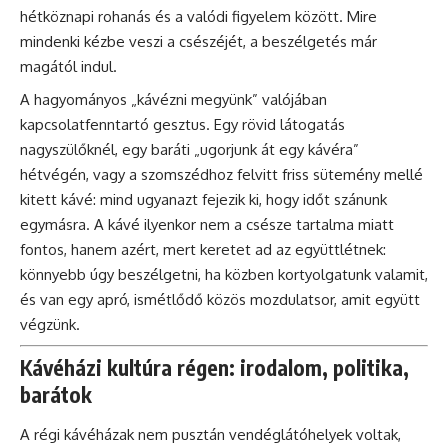
hétköznapi rohanás és a valódi figyelem között. Mire
mindenki kézbe veszi a csészéjét, a beszélgetés már
magától indul.
A hagyományos „kávézni megyünk” valójában
kapcsolatfenntartó gesztus. Egy rövid látogatás
nagyszülőknél, egy baráti „ugorjunk át egy kávéra”
hétvégén, vagy a szomszédhoz felvitt friss sütemény mellé
kitett kávé: mind ugyanazt fejezik ki, hogy időt szánunk
egymásra. A kávé ilyenkor nem a csésze tartalma miatt
fontos, hanem azért, mert keretet ad az együttlétnek:
könnyebb úgy beszélgetni, ha közben kortyolgatunk valamit,
és van egy apró, ismétlődő közös mozdulatsor, amit együtt
végzünk.
Kávéházi kultúra régen: irodalom, politika,
barátok
A régi kávéházak nem pusztán vendéglátóhelyek voltak,