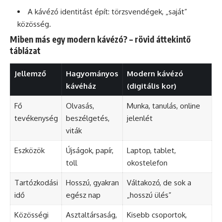
A kávézó identitást épít: törzsvendégek, „saját”
közösség.
Miben más egy modern kávézó? – rövid áttekintő
táblázat
Jellemző
Hagyományos
Modern kávézó
kávéház
(digitális kor)
Fő
Olvasás,
Munka, tanulás, online
tevékenység
beszélgetés,
jelenlét
viták
Eszközök
Újságok, papír,
Laptop, tablet,
toll
okostelefon
Tartózkodási
Hosszú, gyakran
Váltakozó, de sok a
idő
egész nap
„hosszú ülés”
Közösségi
Asztaltársaság,
Kisebb csoportok,