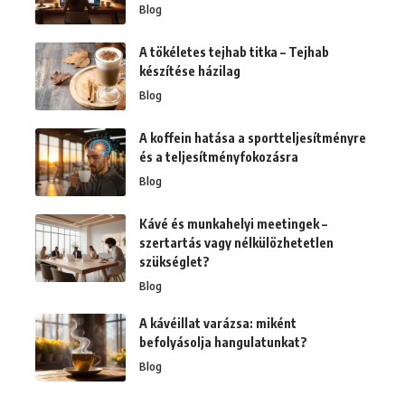
Blog
A tökéletes tejhab titka – Tejhab
készítése házilag
Blog
A koffein hatása a sportteljesítményre
és a teljesítményfokozásra
Blog
Kávé és munkahelyi meetingek –
szertartás vagy nélkülözhetetlen
szükséglet?
Blog
A kávéillat varázsa: miként
befolyásolja hangulatunkat?
Blog