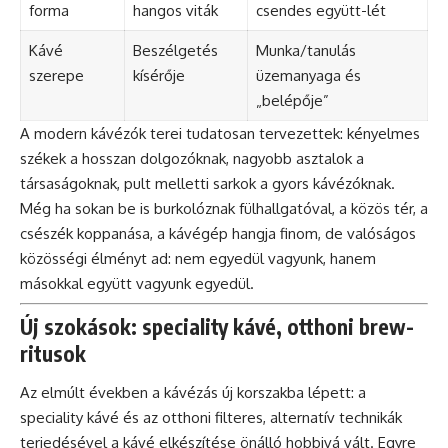
forma
hangos viták
csendes együtt-lét
Kávé
Beszélgetés
Munka/tanulás
szerepe
kísérője
üzemanyaga és
„belépője”
A modern kávézók terei tudatosan tervezettek: kényelmes
székek a hosszan dolgozóknak, nagyobb asztalok a
társaságoknak, pult melletti sarkok a gyors kávézóknak.
Még ha sokan be is burkolóznak fülhallgatóval, a közös tér, a
csészék koppanása, a kávégép hangja finom, de valóságos
közösségi élményt ad: nem egyedül vagyunk, hanem
másokkal együtt vagyunk egyedül.
Új szokások: speciality kávé, otthoni brew-
ritusok
Az elmúlt években a kávézás új korszakba lépett: a
speciality kávé és az otthoni filteres, alternatív technikák
terjedésével a kávé elkészítése önálló hobbivá vált. Egyre