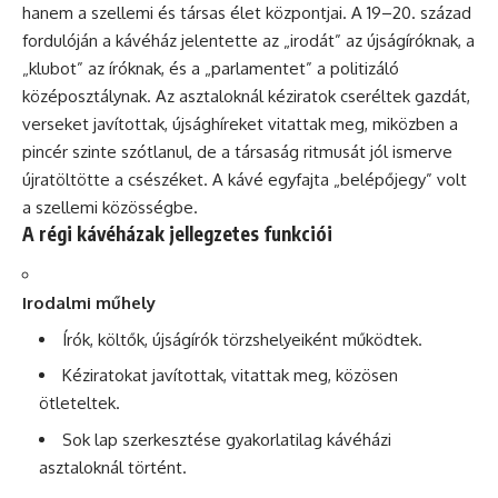
hanem a szellemi és társas élet központjai. A 19–20. század
fordulóján a kávéház jelentette az „irodát” az újságíróknak, a
„klubot” az íróknak, és a „parlamentet” a politizáló
középosztálynak. Az asztaloknál kéziratok cseréltek gazdát,
verseket javítottak, újsághíreket vitattak meg, miközben a
pincér szinte szótlanul, de a társaság ritmusát jól ismerve
újratöltötte a csészéket. A kávé egyfajta „belépőjegy” volt
a szellemi közösségbe.
A régi kávéházak jellegzetes funkciói
Irodalmi műhely
Írók, költők, újságírók törzshelyeiként működtek.
Kéziratokat javítottak, vitattak meg, közösen
ötleteltek.
Sok lap szerkesztése gyakorlatilag kávéházi
asztaloknál történt.