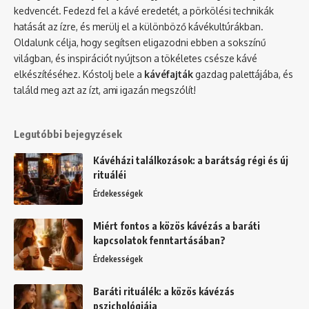
kedvencét. Fedezd fel a kávé eredetét, a pörkölési technikák
hatását az ízre, és merülj el a különböző kávékultúrákban.
Oldalunk célja, hogy segítsen eligazodni ebben a sokszínű
világban, és inspirációt nyújtson a tökéletes csésze kávé
elkészítéséhez. Kóstolj bele a
kávéfajták
gazdag palettájába, és
találd meg azt az ízt, ami igazán megszólít!
Legutóbbi bejegyzések
Kávéházi találkozások: a barátság régi és új
rituáléi
Érdekességek
Miért fontos a közös kávézás a baráti
kapcsolatok fenntartásában?
Érdekességek
Baráti rituálék: a közös kávézás
pszichológiája