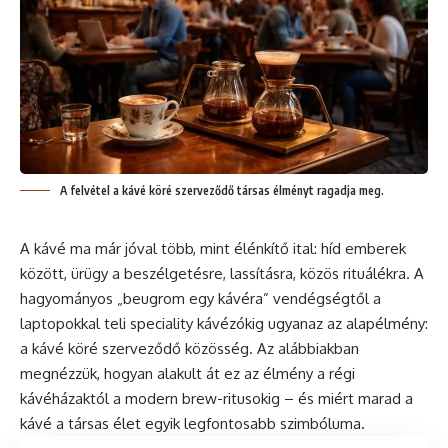
A felvétel a kávé köré szerveződő társas élményt ragadja meg.
A kávé ma már jóval több, mint élénkítő ital: híd emberek
között, ürügy a beszélgetésre, lassításra, közös rituálékra. A
hagyományos „beugrom egy kávéra” vendégségtől a
laptopokkal teli speciality kávézókig ugyanaz az alapélmény:
a kávé köré szerveződő közösség. Az alábbiakban
megnézzük, hogyan alakult át ez az élmény a régi
kávéházaktól a modern brew-ritusokig – és miért marad a
kávé a társas élet egyik legfontosabb szimbóluma.