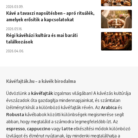
2026.03.09.
Kávé a tavaszi napsütésben – apró rituálék,
amelyek erősítik a kapcsolatokat
2026.05.16.
Régi kávéházi kultúra és mai baráti
találkozások
2026.04.06.
Kávéfajták.hu – a kávék birodalma
Üdvözlünk a
kávéfajták
izgalmas világában! A kávézás kultúrája
évszázadok óta gazdagítja mindennapjainkat, és számtalan
ízélményt kínál a különböző kávéfajták révén. Az
Arabica
és
Robusta
kávébabok közötti különbségek megismerése segít
abban, hogy megtaláld a számodra legmegfelelőbb ízt. Az
espresso
,
cappuccino
vagy
latte
elkészítési módok különböző
ízvilágot és élményt nyújtanak, így mindenki megtalálhatja a