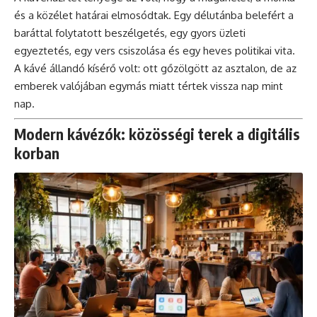
és a közélet határai elmosódtak. Egy délutánba belefért a
baráttal folytatott beszélgetés, egy gyors üzleti
egyeztetés, egy vers csiszolása és egy heves politikai vita.
A kávé állandó kísérő volt: ott gőzölgött az asztalon, de az
emberek valójában egymás miatt tértek vissza nap mint
nap.
Modern kávézók: közösségi terek a digitális
korban