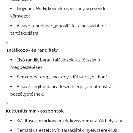
Ingyenes Wi-Fi, konnektor, viszonylag csendes
környezet.
A kávé rendelése „jogosít” fel a hosszabb ott
tartózkodásra.
Találkozó- és randihely
Első randik, baráti találkozók, kis létszámú
megbeszélések.
Semleges terep, ahol egyik fél sincs „otthon”.
A kávé segít oldani a feszültséget, ad ritmust a
beszélgetésnek.
Kulturális mini-központok
Kiállítások, mini koncertek, könyvbemutatók helyszínei.
Tematikus estek: kvíz, társasjáték, nyelvcsere-klub.