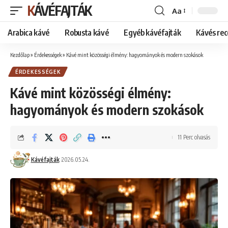
KÁVÉFAJTÁK
Aa
Font
Resizer
Arabica kávé
Robusta kávé
Egyéb kávéfajták
Kávés rec
Kezdőlap
»
Érdekességek
»
Kávé mint közösségi élmény: hagyományok és modern szokások
ÉRDEKESSÉGEK
Kávé mint közösségi élmény:
hagyományok és modern szokások
11 Perc olvasás
Kávéfajták
2026.05.24.