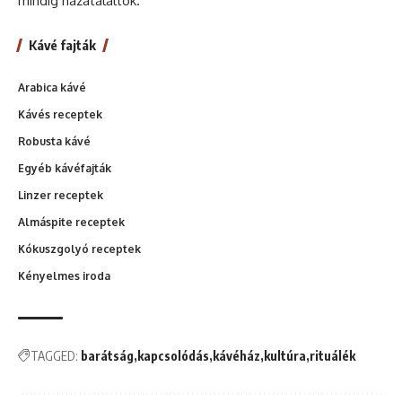
mindig hazataláltok.
Kávé fajták
Arabica kávé
Kávés receptek
Robusta kávé
Egyéb kávéfajták
Linzer receptek
Almáspite receptek
Kókuszgolyó receptek
Kényelmes iroda
TAGGED:
barátság
kapcsolódás
kávéház
kultúra
rituálék