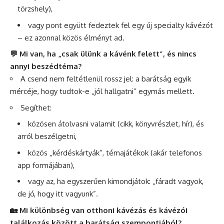
törzshely),
vagy pont együtt fedeztek fel egy új specialty kávézót
– ez azonnal közös élményt ad.
💬 Mi van, ha „csak ülünk a kávénk felett”, és nincs
annyi beszédtéma?
A csend nem feltétlenül rossz jel: a barátság egyik
mércéje, hogy tudtok-e „jól hallgatni” egymás mellett.
Segíthet:
közösen átolvasni valamit (cikk, könyvrészlet, hír), és
arról beszélgetni,
közös „kérdéskártyák”, témajátékok (akár telefonos
app formájában),
vagy az, ha egyszerűen kimondjátok: „fáradt vagyok,
de jó, hogy itt vagyunk”.
🏡 Mi különbség van otthoni kávézás és kávézói
találkozás között a barátság szempontjából?