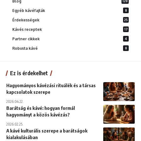
Blog
128
Egyéb kávéfajták
8
Érdekességek
25
Kávés receptek
17
Partner cikkek
4
Robusta kávé
8
Ez is érdekelhet
Hagyományos kávézási rituálék és a társas
kapcsolatok szerepe
2026.04.22.
Barátság és kávé: hogyan formál
hagyományt a közös kávézás?
2026.02.25.
A kávé kulturális szerepe a barátságok
kialakulásában