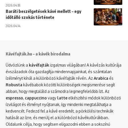
2026.04.18.
Baráti beszélgetések kávé mellett – egy
időtálló szokás története
2026.04.14.
Kávéfajták.hu – a kávék birodalma
Üdvözlünk a
kávéfajták
izgalmas világában! A kávézás kultúrája
évszázadok óta gazdagítja mindennapjainkat, és számtalan
ízélményt kínál a különböző kávéfajták révén. Az
Arabica
és
Robusta
kávébabok közötti különbségek megismerése segít
abban, hogy megtaláld a számodra legmegfelelőbb ízt. Az
espresso
,
cappuccino
vagy
latte
elkészítési módok különböző
ízvilágot és élményt nyújtanak, így mindenki megtalálhatja a
kedvencét. Fedezd fel a kávé eredetét, a pörkölési technikák
hatását az ízre, és merülj el a különböző kávékultúrákban.
Oldalunk célja, hogy segítsen eligazodni ebben a sokszínű