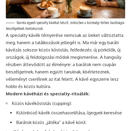
Barista egyedi specialty kávékat készít, miközben a közösségi térben barátságos
beszélgetések bontakoznak.
A specialty kávék térnyerése nemcsak az ízeket változtatta
meg, hanem a találkozások jellegét is. Ma már egy baráti
kávézás sokszor közös kóstolás, felfedezés: új pörkölők, új
országok, új feldolgozási módok megismerése. A hangsúly
részben áttevődött az élményre: a barátok nem csupán
beszélgetnek, hanem együtt tanulnak, kísérleteznek,
véleményt cserélnek az ital felett. A kávé egyszerre lesz
hobbi és közös kultúra.
Modern kávéházi és specialty-rituálék:
Közös kávékóstolás (cupping):
Különböző kávék összehasonlítása, ízjegyek keresése
Barátok közös „játéka” a kávé körül