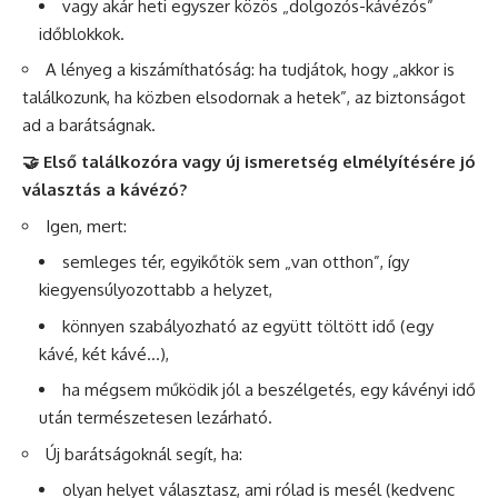
vagy akár heti egyszer közös „dolgozós-kávézós”
időblokkok.
A lényeg a kiszámíthatóság: ha tudjátok, hogy „akkor is
találkozunk, ha közben elsodornak a hetek”, az biztonságot
ad a barátságnak.
🤝 Első találkozóra vagy új ismeretség elmélyítésére jó
választás a kávézó?
Igen, mert:
semleges tér, egyikőtök sem „van otthon”, így
kiegyensúlyozottabb a helyzet,
könnyen szabályozható az együtt töltött idő (egy
kávé, két kávé…),
ha mégsem működik jól a beszélgetés, egy kávényi idő
után természetesen lezárható.
Új barátságoknál segít, ha:
olyan helyet választasz, ami rólad is mesél (kedvenc