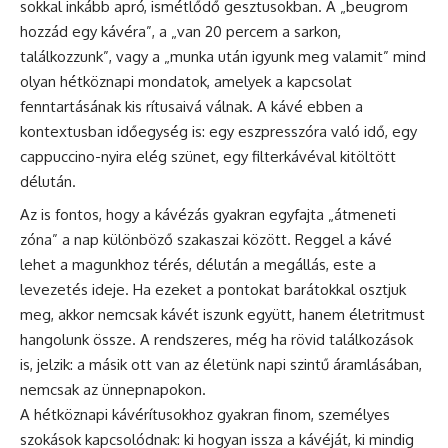
sokkal inkább apró, ismétlődő gesztusokban. A „beugrom
hozzád egy kávéra”, a „van 20 percem a sarkon,
találkozzunk”, vagy a „munka után igyunk meg valamit” mind
olyan hétköznapi mondatok, amelyek a kapcsolat
fenntartásának kis rítusaivá válnak. A kávé ebben a
kontextusban időegység is: egy eszpresszóra való idő, egy
cappuccino-nyira elég szünet, egy filterkávéval kitöltött
délután.
Az is fontos, hogy a kávézás gyakran egyfajta „átmeneti
zóna” a nap különböző szakaszai között. Reggel a kávé
lehet a magunkhoz térés, délután a megállás, este a
levezetés ideje. Ha ezeket a pontokat barátokkal osztjuk
meg, akkor nemcsak kávét iszunk együtt, hanem életritmust
hangolunk össze. A rendszeres, még ha rövid találkozások
is, jelzik: a másik ott van az életünk napi szintű áramlásában,
nemcsak az ünnepnapokon.
A hétköznapi kávérítusokhoz gyakran finom, személyes
szokások kapcsolódnak: ki hogyan issza a kávéját, ki mindig