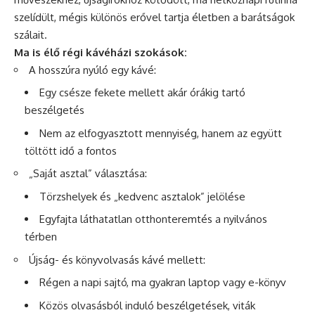
szelídült, mégis különös erővel tartja életben a barátságok
szálait.
Ma is élő régi kávéházi szokások:
A hosszúra nyúló egy kávé:
Egy csésze fekete mellett akár órákig tartó
beszélgetés
Nem az elfogyasztott mennyiség, hanem az együtt
töltött idő a fontos
„Saját asztal” választása:
Törzshelyek és „kedvenc asztalok” jelölése
Egyfajta láthatatlan otthonteremtés a nyilvános
térben
Újság- és könyvolvasás kávé mellett:
Régen a napi sajtó, ma gyakran laptop vagy e-könyv
Közös olvasásból induló beszélgetések, viták