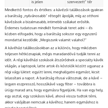
is jelen
szervezett” tér
Mindkettő fontos és értékes: a kávézói találkozások gyakran
a barátság „nyilvánosabb” rétegét ápolják, míg az otthoni
kávézások a bizalmasabb, intimebb szálakat erősítik.
Érdemes tudatosan mindkét formának teret adni – és
közben elfogadni, hogy a barátság sokszor egy egyszerű
mondattal kezdődik: „Megiszunk valamit valahol?”
A kávéházi találkozásokban az a különös, hogy miközben
teljesen hétköznapiak, mégis maradandóvá tudják tenni az
időt. A régi kávéházi szokások átszűrődnek a specialty kávék
világán, a laptopok, latte artok és kóstolók között ugyanaz a
régi vágy lüktet: együtt lenni, meghallgatni egymást, kicsit
lelassítani a napot. A barátság rítusai változnak, de a kávé –
legyen eszpresszó, hosszúkávé vagy filter – továbbra is
ürügy marad arra, hogy egymásra figyeljünk. Ha van egy hely,
egy asztal, egy szokásos kávé, ahová vissza tudtok térni,
akkor valójában nemcsak a kávéhoz, hanem egymáshoz is