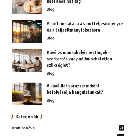
készítése házilag
Blog
A koffein hatása a sportteljesítményre
és a teljesítményfokozásra
Blog
Kávé és munkahelyi meetingek –
szertartás vagy nélkülözhetetlen
szükséglet?
Blog
A kávéillat varázsa: miként
befolyásolja hangulatunkat?
Blog
Kategóriák
Arabica kávé
21