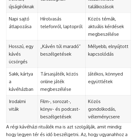
újságíróknak
találkozások
Napi sajtó
Hírolvasás
Közös témák,
átlapozása
telefonról, laptopról
aktuális kérdések
megbeszélése
Hosszú, egy
„Kávén túl maradó”
Mélyebb, elnyújtott
kávés
beszélgetések
kapcsolódás
ücsörgés
Sakk, kártya
Társasjáték, közös
Játékos, könnyed
a
online játék
együttlétek
kávéházban
megbeszélése
Irodalmi
Film-, sorozat-,
Közös
viták
könyv- és podcast-
gondolkodás,
beszélgetések
véleménycsere
A régi kávéházi rituálék ma is azt szolgálják, amit mindig:
hogy legyen tér és idő beszélgetni. Az, hogy ugyanahhoz a