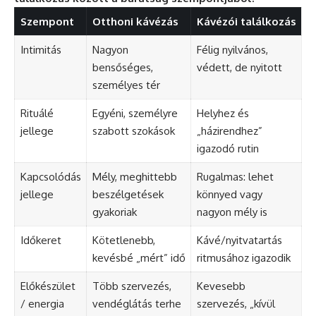
Szempont
Otthoni kávézás
Kávézói találkozás
Intimitás
Nagyon
Félig nyilvános,
bensőséges,
védett, de nyitott
személyes tér
Rituálé
Egyéni, személyre
Helyhez és
jellege
szabott szokások
„házirendhez”
igazodó rutin
Kapcsolódás
Mély, meghittebb
Rugalmas: lehet
jellege
beszélgetések
könnyed vagy
gyakoriak
nagyon mély is
Időkeret
Kötetlenebb,
Kávé/nyitvatartás
kevésbé „mért” idő
ritmusához igazodik
Előkészület
Több szervezés,
Kevesebb
/ energia
vendéglátás terhe
szervezés, „kívül