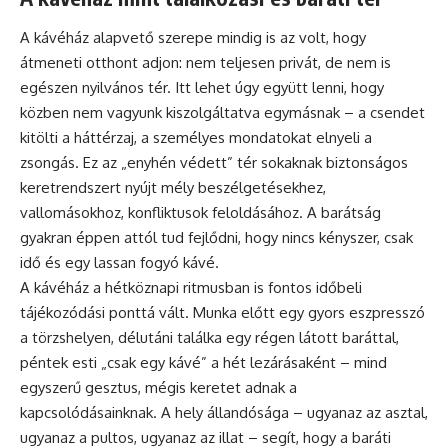
A kávéház alapvető szerepe mindig is az volt, hogy
átmeneti otthont adjon: nem teljesen privát, de nem is
egészen nyilvános tér. Itt lehet úgy együtt lenni, hogy
közben nem vagyunk kiszolgáltatva egymásnak – a csendet
kitölti a háttérzaj, a személyes mondatokat elnyeli a
zsongás. Ez az „enyhén védett” tér sokaknak biztonságos
keretrendszert nyújt mély beszélgetésekhez,
vallomásokhoz, konfliktusok feloldásához. A barátság
gyakran éppen attól tud fejlődni, hogy nincs kényszer, csak
idő és egy lassan fogyó kávé.
A kávéház a hétköznapi ritmusban is fontos időbeli
tájékozódási ponttá vált. Munka előtt egy gyors eszpresszó
a törzshelyen, délutáni találka egy régen látott baráttal,
péntek esti „csak egy kávé” a hét lezárásaként – mind
egyszerű gesztus, mégis keretet adnak a
kapcsolódásainknak. A hely állandósága – ugyanaz az asztal,
ugyanaz a pultos, ugyanaz az illat – segít, hogy a baráti