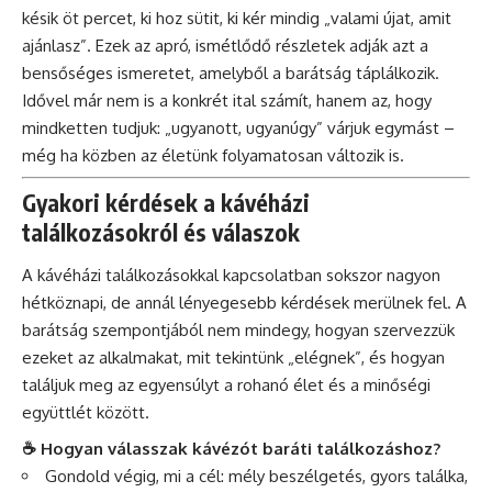
késik öt percet, ki hoz sütit, ki kér mindig „valami újat, amit
ajánlasz”. Ezek az apró, ismétlődő részletek adják azt a
bensőséges ismeretet, amelyből a barátság táplálkozik.
Idővel már nem is a konkrét ital számít, hanem az, hogy
mindketten tudjuk: „ugyanott, ugyanúgy” várjuk egymást –
még ha közben az életünk folyamatosan változik is.
Gyakori kérdések a kávéházi
találkozásokról és válaszok
A kávéházi találkozásokkal kapcsolatban sokszor nagyon
hétköznapi, de annál lényegesebb kérdések merülnek fel. A
barátság szempontjából nem mindegy, hogyan szervezzük
ezeket az alkalmakat, mit tekintünk „elégnek”, és hogyan
találjuk meg az egyensúlyt a rohanó élet és a minőségi
együttlét között.
☕ Hogyan válasszak kávézót baráti találkozáshoz?
Gondold végig, mi a cél: mély beszélgetés, gyors találka,