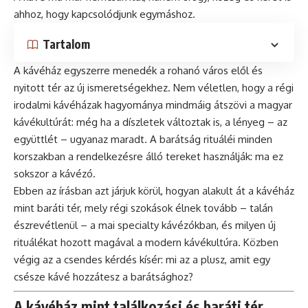
ahhoz, hogy kapcsolódjunk egymáshoz.
Tartalom
A kávéház egyszerre menedék a rohanó város elől és
nyitott tér az új ismeretségekhez. Nem véletlen, hogy a régi
irodalmi kávéházak hagyománya mindmáig átszövi a magyar
kávékultúrát: még ha a díszletek változtak is, a lényeg – az
együttlét – ugyanaz maradt. A barátság rituáléi minden
korszakban a rendelkezésre álló tereket használják: ma ez
sokszor a kávézó.
Ebben az írásban azt járjuk körül, hogyan alakult át a kávéház
mint baráti tér, mely régi szokások élnek tovább – talán
észrevétlenül – a mai specialty kávézókban, és milyen új
rituálékat hozott magával a modern kávékultúra. Közben
végig az a csendes kérdés kísér: mi az a plusz, amit egy
csésze kávé hozzátesz a barátsághoz?
A kávéház mint találkozási és baráti tér