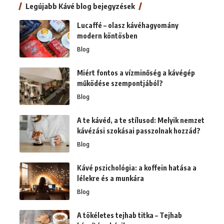
Legújabb Kávé blog bejegyzések
Lucaffé – olasz kávéhagyomány
modern köntösben
Blog
Miért fontos a vízminőség a kávégép
működése szempontjából?
Blog
A te kávéd, a te stílusod: Melyik nemzet
kávézási szokásai passzolnak hozzád?
Blog
Kávé pszichológia: a koffein hatása a
lélekre és a munkára
Blog
A tökéletes tejhab titka – Tejhab