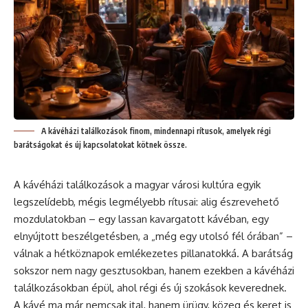
A kávéházi találkozások finom, mindennapi rítusok, amelyek régi
barátságokat és új kapcsolatokat kötnek össze.
A kávéházi találkozások a magyar városi kultúra egyik
legszelídebb, mégis legmélyebb rítusai: alig észrevehető
mozdulatokban – egy lassan kavargatott kávéban, egy
elnyújtott beszélgetésben, a „még egy utolsó fél órában” –
válnak a hétköznapok emlékezetes pillanatokká. A barátság
sokszor nem nagy gesztusokban, hanem ezekben a kávéházi
találkozásokban épül, ahol régi és új szokások keverednek.
A kávé ma már nemcsak ital, hanem ürügy, közeg és keret is