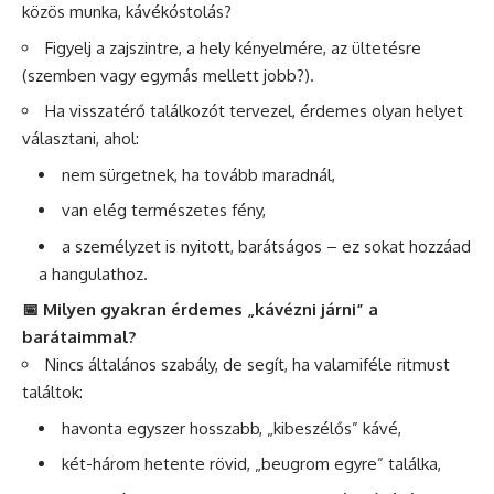
közös munka, kávékóstolás?
Figyelj a zajszintre, a hely kényelmére, az ültetésre
(szemben vagy egymás mellett jobb?).
Ha visszatérő találkozót tervezel, érdemes olyan helyet
választani, ahol:
nem sürgetnek, ha tovább maradnál,
van elég természetes fény,
a személyzet is nyitott, barátságos – ez sokat hozzáad
a hangulathoz.
📅 Milyen gyakran érdemes „kávézni járni” a
barátaimmal?
Nincs általános szabály, de segít, ha valamiféle ritmust
találtok:
havonta egyszer hosszabb, „kibeszélős” kávé,
két-három hetente rövid, „beugrom egyre” találka,