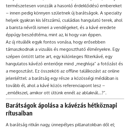
természetesen vonzzák a hasonló érdeklődésű embereket
– innen pedig könnyen születnek új barátságok. A specialty
helyek gyakran kis létszámú, családias hangulatú terek, ahol
a barista névről ismeri a vendégeket, és a kávé eredete
éppúgy beszédtéma, mint az, ki hogy van éppen.
Az új rituálék egyik fontos vonása, hogy erősebben
támaszkodnak a vizuális és megosztható élményekre. Egy
szépen öntött latte art, egy különleges filterkávé, egy
hangulatos kávézó enteriőrje mind „meghívja” a fotózást és
a megosztást. Ez összeköti az offline találkozást az online
jelenléttel: a barátság egy része a közösségi médiában is
tovább él, ahol a kávé közös referenciapont lesz –
„emlékszel, amikor ott ültünk ennél az ablaknál…?”.
Barátságok ápolása a kávézás hétköznapi
rítusaiban
A barátság ritkán nagy, ünnepélyes pillanatokban dől el;