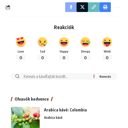
Reakciók
Love
Sad
Happy
Sleepy
Wink
0
0
0
0
0
Keresés:
Olvasók kedvence
Arabica kávé: Colombia
Arabica kávé