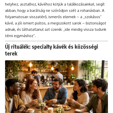
helyhez, asztalhoz, kávéhoz kötjük a találkozásainkat, segít
abban, hogy a barátság ne szóródjon szét a rohanásban. A
folyamatosan visszatérő, ismerős elemek – a „szokásos”
kávé, a jól ismert pultos, a megszokott sarok – biztonságot
adnak, és láthatatlanul azt üzenik: „ide mindig vissza tudunk
térni egymáshoz”.
Új rituálék: specialty kávék és közösségi
terek