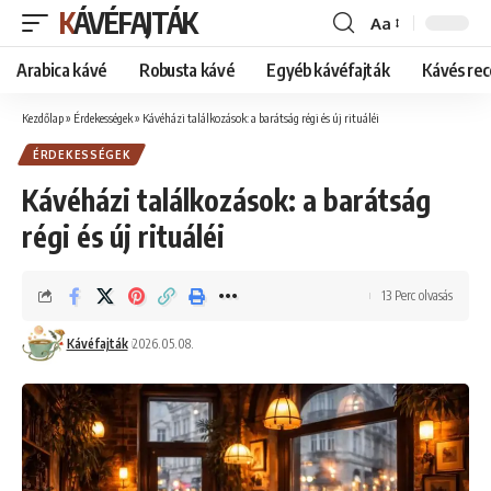
KÁVÉFAJTÁK
Aa
Font
Resizer
Arabica kávé
Robusta kávé
Egyéb kávéfajták
Kávés rec
Kezdőlap
»
Érdekességek
»
Kávéházi találkozások: a barátság régi és új rituáléi
ÉRDEKESSÉGEK
Kávéházi találkozások: a barátság
régi és új rituáléi
13 Perc olvasás
Kávéfajták
2026.05.08.