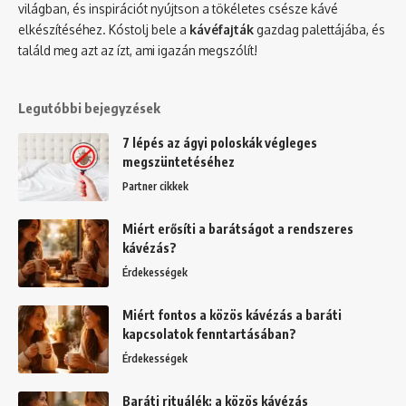
világban, és inspirációt nyújtson a tökéletes csésze kávé
elkészítéséhez. Kóstolj bele a
kávéfajták
gazdag palettájába, és
találd meg azt az ízt, ami igazán megszólít!
Legutóbbi bejegyzések
7 lépés az ágyi poloskák végleges
megszüntetéséhez
Partner cikkek
Miért erősíti a barátságot a rendszeres
kávézás?
Érdekességek
Miért fontos a közös kávézás a baráti
kapcsolatok fenntartásában?
Érdekességek
Baráti rituálék: a közös kávézás