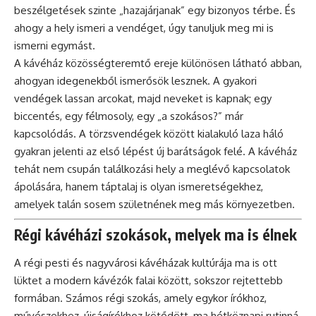
beszélgetések szinte „hazajárjanak” egy bizonyos térbe. És
ahogy a hely ismeri a vendéget, úgy tanuljuk meg mi is
ismerni egymást.
A kávéház közösségteremtő ereje különösen látható abban,
ahogyan idegenekből ismerősök lesznek. A gyakori
vendégek lassan arcokat, majd neveket is kapnak; egy
biccentés, egy félmosoly, egy „a szokásos?” már
kapcsolódás. A törzsvendégek között kialakuló laza háló
gyakran jelenti az első lépést új barátságok felé. A kávéház
tehát nem csupán találkozási hely a meglévő kapcsolatok
ápolására, hanem táptalaj is olyan ismeretségekhez,
amelyek talán sosem születnének meg más környezetben.
Régi kávéházi szokások, melyek ma is élnek
A régi pesti és nagyvárosi kávéházak kultúrája ma is ott
lüktet a modern kávézók falai között, sokszor rejtettebb
formában. Számos régi szokás, amely egykor írókhoz,
művészekhez, újságírókhoz kötődött, ma hétköznapi rutinná