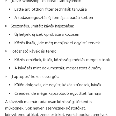
„Kávé-workshop” és baráti tanfolyamok:
Latte art, otthoni filter technikák tanulása
A tudásmegosztás új formája a baráti körben
Szezonális, limitált kávék hajszolása:
Új helyek, új ízek kipróbálása közösen
Közös listák, „ide még menjünk el együtt” tervek
Fotózható kávék és terek:
Közös emlékek, fotók, közösségi médiás megosztások
A kávézás mint dokumentált, megosztott élmény
„Laptopos” közös ücsörgés:
Külön dolgozás, de együtt; közös szünetek, kávék
Csendes, de mégis kapcsolódó együttlét formája
A kávézók ma már tudatosan közösségi térként is
működnek. Sok helyen szerveznek kóstolókat,
könyvbemutatókat, zenei esteket, workshopokat, amelyek