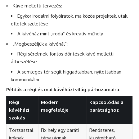
Kávé melletti tervezés:
Egykor irodalmi folyóiratok, ma közös projektek, utak,
ötletek születése
A kávéház mint „iroda” és kreatív műhely
„Megbeszéljük a kávénál”:
Régi sérelmek, fontos döntések kávé melletti
átbeszélése
A semleges tér segít higgadtabban, nyitottabban
kommunikálni
Példák a régi és mai kávéházi világ párhuzamaira:
Régi
Modern
Kapcsolódás a
kávéházi
megfelelője
barátsághoz
szokás
Törzsasztal
Fix hely egy baráti
Rendszeres,
íróknak,
társaságnak
kiszámítható