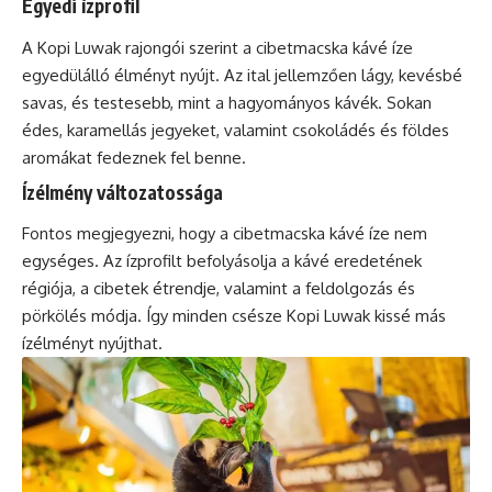
Egyedi ízprofil
A Kopi Luwak rajongói szerint a cibetmacska kávé íze
egyedülálló élményt nyújt. Az ital jellemzően lágy, kevésbé
savas, és testesebb, mint a hagyományos kávék. Sokan
édes, karamellás jegyeket, valamint csokoládés és földes
aromákat fedeznek fel benne.
Ízélmény változatossága
Fontos megjegyezni, hogy a cibetmacska kávé íze nem
egységes. Az ízprofilt befolyásolja a kávé eredetének
régiója, a cibetek étrendje, valamint a feldolgozás és
pörkölés módja. Így minden csésze Kopi Luwak kissé más
ízélményt nyújthat.