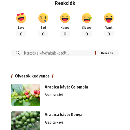
Reakciók
Love
Sad
Happy
Sleepy
Wink
0
0
0
0
0
Keresés:
Olvasók kedvence
Arabica kávé: Colombia
Arabica kávé
Arabica kávé: Kenya
Arabica kávé