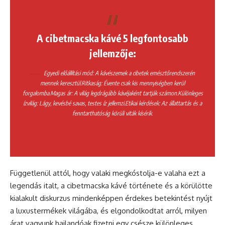
A cibetmacska kávé 5 legfontosabb
jellemzője:
Egyedi előállítási mód: A kávészemek a cibetek emésztőrendszerén
mennek keresztül.
Ritkaság: Évente csak kis mennyiségben kerül
forgalomba.
Magas ár: A világ legdrágább kávéjaként tartják számon.
Különleges
ízvilág: Lágy, kevésbé savas, testes íz jellemzi.
Etikai kérdések: Az állattartás és a
fenntarthatóság körüli viták kísérik.
Függetlenül attól, hogy valaki megkóstolja-e valaha ezt a
legendás italt, a cibetmacska kávé története és a körülötte
kialakult diskurzus mindenképpen érdekes betekintést nyújt
a luxustermékek világába, és elgondolkodtat arról, milyen
árat vagyunk hajlandóak fizetni egy csésze különleges