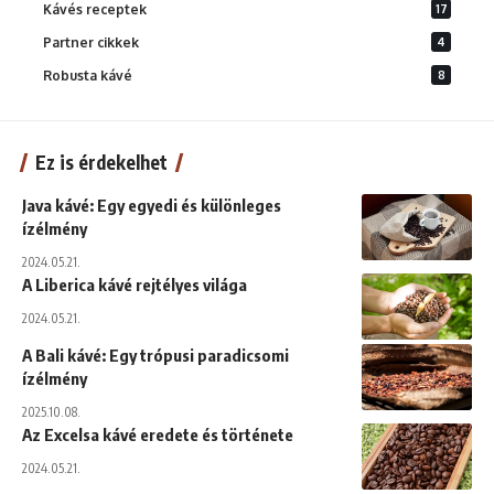
Kávés receptek
17
Partner cikkek
4
Robusta kávé
8
Ez is érdekelhet
Java kávé: Egy egyedi és különleges
ízélmény
2024.05.21.
A Liberica kávé rejtélyes világa
2024.05.21.
A Bali kávé: Egy trópusi paradicsomi
ízélmény
2025.10.08.
Az Excelsa kávé eredete és története
2024.05.21.