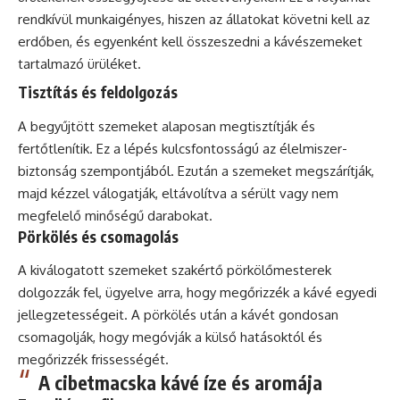
rendkívül munkaigényes, hiszen az állatokat követni kell az
erdőben, és egyenként kell összeszedni a kávészemeket
tartalmazó ürüléket.
Tisztítás és feldolgozás
A begyűjtött szemeket alaposan megtisztítják és
fertőtlenítik. Ez a lépés kulcsfontosságú az élelmiszer-
biztonság szempontjából. Ezután a szemeket megszárítják,
majd kézzel válogatják, eltávolítva a sérült vagy nem
megfelelő minőségű darabokat.
Pörkölés és csomagolás
A kiválogatott szemeket szakértő pörkölőmesterek
dolgozzák fel, ügyelve arra, hogy megőrizzék a kávé egyedi
jellegzetességeit. A pörkölés után a kávét gondosan
csomagolják, hogy megóvják a külső hatásoktól és
megőrizzék frissességét.
A cibetmacska kávé íze és aromája