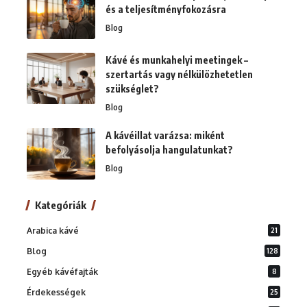
és a teljesítményfokozásra
Blog
Kávé és munkahelyi meetingek –
szertartás vagy nélkülözhetetlen
szükséglet?
Blog
A kávéillat varázsa: miként
befolyásolja hangulatunkat?
Blog
Kategóriák
Arabica kávé
21
Blog
128
Egyéb kávéfajták
8
Érdekességek
25