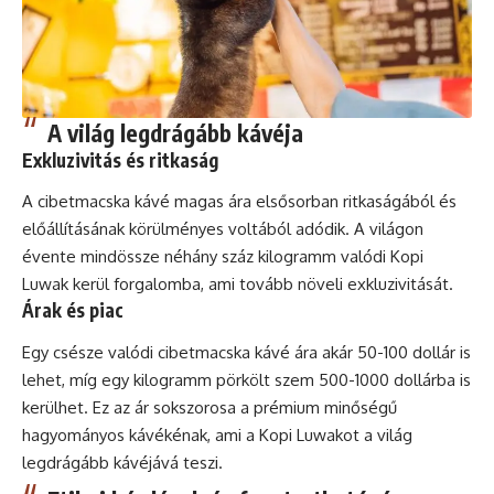
A világ legdrágább kávéja
Exkluzivitás és ritkaság
A cibetmacska kávé magas ára elsősorban ritkaságából és
előállításának körülményes voltából adódik. A világon
évente mindössze néhány száz kilogramm valódi Kopi
Luwak kerül forgalomba, ami tovább növeli exkluzivitását.
Árak és piac
Egy csésze valódi cibetmacska kávé ára akár 50-100 dollár is
lehet, míg egy kilogramm pörkölt szem 500-1000 dollárba is
kerülhet. Ez az ár sokszorosa a prémium minőségű
hagyományos kávékénak, ami a Kopi Luwakot a világ
legdrágább kávéjává teszi.