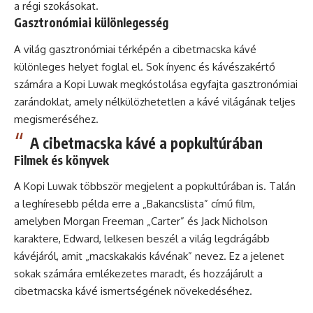
a régi szokásokat.
Gasztronómiai különlegesség
A világ gasztronómiai térképén a cibetmacska kávé
különleges helyet foglal el. Sok ínyenc és kávészakértő
számára a Kopi Luwak megkóstolása egyfajta gasztronómiai
zarándoklat, amely nélkülözhetetlen a kávé világának teljes
megismeréséhez.
A cibetmacska kávé a popkultúrában
Filmek és könyvek
A Kopi Luwak többször megjelent a popkultúrában is. Talán
a leghíresebb példa erre a „Bakancslista” című film,
amelyben Morgan Freeman „Carter” és Jack Nicholson
karaktere, Edward, lelkesen beszél a világ legdrágább
kávéjáról, amit „
macskakakis kávénak
” nevez. Ez a jelenet
sokak számára emlékezetes maradt, és hozzájárult a
cibetmacska kávé ismertségének növekedéséhez.