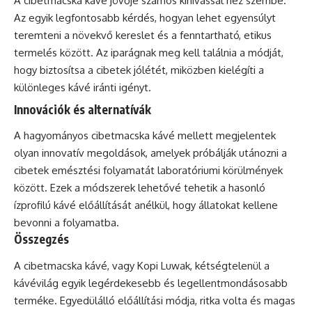
A cibetmacska kávé jövője számos kihívással néz szembe.
Az egyik legfontosabb kérdés, hogyan lehet egyensúlyt
teremteni a növekvő kereslet és a fenntartható, etikus
termelés között. Az iparágnak meg kell találnia a módját,
hogy biztosítsa a cibetek jólétét, miközben kielégíti a
különleges kávé iránti igényt.
Innovációk és alternatívák
A hagyományos cibetmacska kávé mellett megjelentek
olyan innovatív megoldások, amelyek próbálják utánozni a
cibetek emésztési folyamatát laboratóriumi körülmények
között. Ezek a módszerek lehetővé tehetik a hasonló
ízprofilú kávé előállítását anélkül, hogy állatokat kellene
bevonni a folyamatba.
Összegzés
A cibetmacska kávé, vagy Kopi Luwak, kétségtelenül a
kávévilág egyik legérdekesebb és legellentmondásosabb
terméke. Egyedülálló előállítási módja, ritka volta és magas