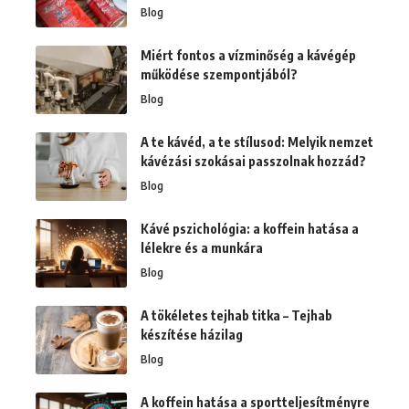
Blog
Miért fontos a vízminőség a kávégép
működése szempontjából?
Blog
A te kávéd, a te stílusod: Melyik nemzet
kávézási szokásai passzolnak hozzád?
Blog
Kávé pszichológia: a koffein hatása a
lélekre és a munkára
Blog
A tökéletes tejhab titka – Tejhab
készítése házilag
Blog
A koffein hatása a sportteljesítményre