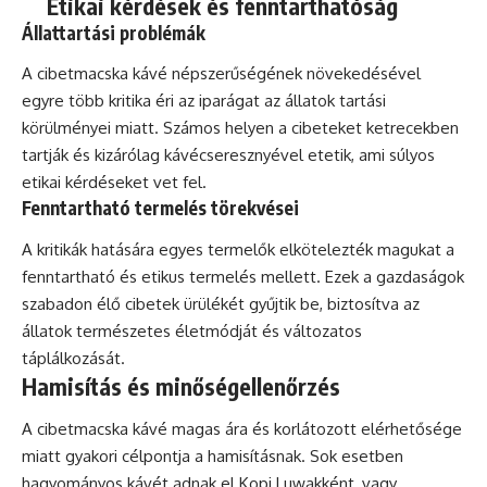
Etikai kérdések és fenntarthatóság
Állattartási problémák
A cibetmacska kávé népszerűségének növekedésével
egyre több kritika éri az iparágat az állatok tartási
körülményei miatt. Számos helyen a cibeteket ketrecekben
tartják és kizárólag kávécseresznyével etetik, ami súlyos
etikai kérdéseket vet fel.
Fenntartható termelés törekvései
A kritikák hatására egyes termelők elkötelezték magukat a
fenntartható és etikus termelés mellett. Ezek a gazdaságok
szabadon élő cibetek ürülékét gyűjtik be, biztosítva az
állatok természetes életmódját és változatos
táplálkozását.
Hamisítás és minőségellenőrzés
A cibetmacska kávé magas ára és korlátozott elérhetősége
miatt gyakori célpontja a hamisításnak. Sok esetben
hagyományos kávét adnak el Kopi Luwakként, vagy