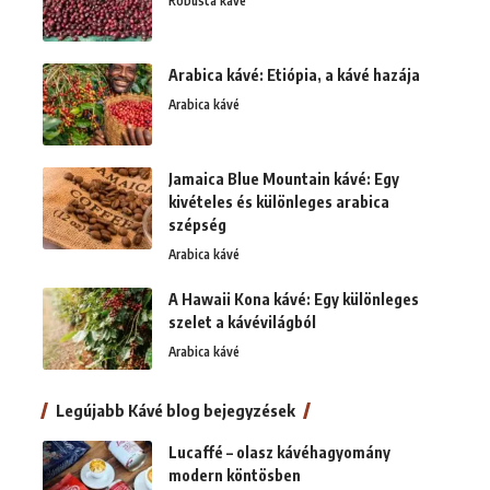
Robusta kávé
Arabica kávé: Etiópia, a kávé hazája
Arabica kávé
Jamaica Blue Mountain kávé: Egy
kivételes és különleges arabica
szépség
Arabica kávé
A Hawaii Kona kávé: Egy különleges
szelet a kávévilágból
Arabica kávé
Legújabb Kávé blog bejegyzések
Lucaffé – olasz kávéhagyomány
modern köntösben