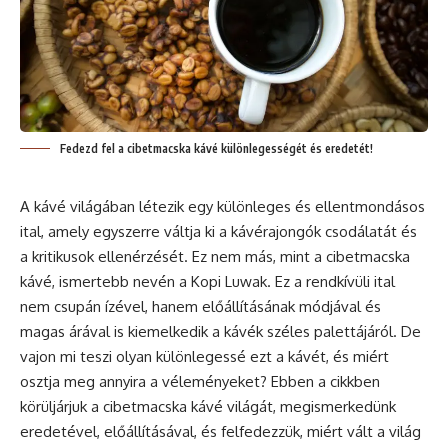
Fedezd fel a cibetmacska kávé különlegességét és eredetét!
A
kávé
világában létezik egy különleges és ellentmondásos
ital, amely egyszerre váltja ki a kávérajongók csodálatát és
a kritikusok ellenérzését. Ez nem más, mint a cibetmacska
kávé, ismertebb nevén a Kopi Luwak. Ez a rendkívüli ital
nem csupán ízével, hanem előállításának módjával és
magas árával is kiemelkedik a
kávék
széles palettájáról. De
vajon mi teszi olyan különlegessé ezt a kávét, és miért
osztja meg annyira a véleményeket? Ebben a cikkben
körüljárjuk a cibetmacska kávé világát, megismerkedünk
eredetével, előállításával, és felfedezzük, miért vált a világ