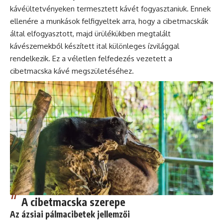
kávéültetvényeken termesztett kávét fogyasztaniuk. Ennek
ellenére a munkások felfigyeltek arra, hogy a cibetmacskák
által elfogyasztott, majd ürülékükben megtalált
kávészemekből készített ital különleges ízvilággal
rendelkezik. Ez a véletlen felfedezés vezetett a
cibetmacska kávé megszületéséhez.
A cibetmacska szerepe
Az ázsiai pálmacibetek jellemzői