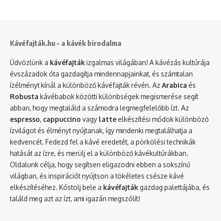
Kávéfajták.hu – a kávék birodalma
Üdvözlünk a
kávéfajták
izgalmas világában! A kávézás kultúrája
évszázadok óta gazdagítja mindennapjainkat, és számtalan
ízélményt kínál a különböző kávéfajták révén. Az
Arabica
és
Robusta
kávébabok közötti különbségek megismerése segít
abban, hogy megtaláld a számodra legmegfelelőbb ízt. Az
espresso
,
cappuccino
vagy
latte
elkészítési módok különböző
ízvilágot és élményt nyújtanak, így mindenki megtalálhatja a
kedvencét. Fedezd fel a kávé eredetét, a pörkölési technikák
hatását az ízre, és merülj el a különböző kávékultúrákban.
Oldalunk célja, hogy segítsen eligazodni ebben a sokszínű
világban, és inspirációt nyújtson a tökéletes csésze kávé
elkészítéséhez. Kóstolj bele a
kávéfajták
gazdag palettájába, és
találd meg azt az ízt, ami igazán megszólít!