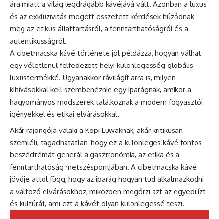
ára miatt a világ
legdrágább kávé
jává vált. Azonban a luxus
és az exkluzivitás mögött összetett kérdések húzódnak
meg az etikus állattartásról, a fenntarthatóságról és a
autentikusságról.
A cibetmacska kávé története jól példázza, hogyan válhat
egy véletlenül felfedezett helyi különlegesség globális
luxustermékké. Ugyanakkor rávilágít arra is, milyen
kihívásokkal kell szembenéznie egy iparágnak, amikor a
hagyományos módszerek találkoznak a modern fogyasztói
igényekkel és etikai elvárásokkal.
Akár rajongója valaki a Kopi Luwaknak, akár kritikusan
szemléli, tagadhatatlan, hogy ez a különleges kávé fontos
beszédtémát generál a gasztronómia, az etika és a
fenntarthatóság metszéspontjában. A cibetmacska kávé
jövője attól függ, hogy az iparág hogyan tud alkalmazkodni
a változó elvárásokhoz, miközben megőrzi azt az egyedi ízt
és kultúrát, ami ezt a kávét olyan különlegessé teszi.