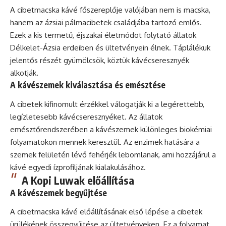
A cibetmacska kávé főszereplője valójában nem is macska,
hanem az ázsiai pálmacibetek családjába tartozó emlős.
Ezek a kis termetű, éjszakai életmódot folytató állatok
Délkelet-Ázsia erdeiben és ültetvényein élnek. Táplálékuk
jelentős részét gyümölcsök, köztük kávécseresznyék
alkotják.
A kávészemek kiválasztása és emésztése
A cibetek kifinomult érzékkel válogatják ki a legérettebb,
legízletesebb kávécseresznyéket. Az állatok
emésztőrendszerében a kávészemek különleges biokémiai
folyamatokon mennek keresztül. Az enzimek hatására a
szemek felületén lévő fehérjék lebomlanak, ami hozzájárul a
kávé egyedi ízprofiljának kialakulásához.
A Kopi Luwak előállítása
A kávészemek begyűjtése
A cibetmacska kávé előállításának első lépése a cibetek
ürülékének összegyűjtése az ültetvényeken. Ez a folyamat