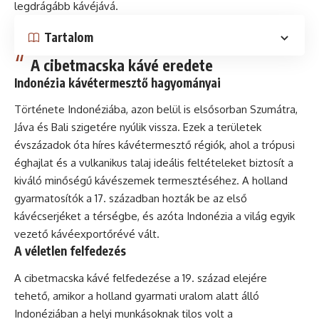
legdrágább kávéjává.
Tartalom
A cibetmacska kávé eredete
Indonézia kávétermesztő hagyományai
Története Indonéziába, azon belül is elsősorban Szumátra,
Jáva és Bali szigetére nyúlik vissza. Ezek a területek
évszázadok óta híres kávétermesztő régiók, ahol a trópusi
éghajlat és a vulkanikus talaj ideális feltételeket biztosít a
kiváló minőségű kávészemek termesztéséhez. A holland
gyarmatosítók a 17. században hozták be az első
kávécserjéket a térségbe, és azóta Indonézia a világ egyik
vezető kávéexportőrévé vált.
A véletlen felfedezés
A cibetmacska kávé felfedezése a 19. század elejére
tehető, amikor a holland gyarmati uralom alatt álló
Indonéziában a helyi munkásoknak tilos volt a