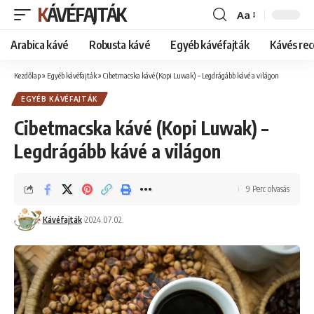
KÁVÉFAJTÁK
Aa
Font
Resizer
Arabica kávé
Robusta kávé
Egyéb kávéfajták
Kávés rec
Kezdőlap
»
Egyéb kávéfajták
»
Cibetmacska kávé (Kopi Luwak) – Legdrágább kávé a világon
EGYÉB KÁVÉFAJTÁK
Cibetmacska kávé (Kopi Luwak) –
Legdrágább kávé a világon
9 Perc olvasás
Kávéfajták
2024.07.02.