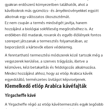
gyakran erdőszerű környezetben találhatók, ahol a
kávébokrok más gyümölcs- és árnyéknövényekkel együtt
alkotnak egy változatos ökoszisztémát.
Ez nem csupán a termés minőségét javítja, hanem
hozzájárul a biológiai sokféleség megőrzéséhez is. Az
erdőkben élő madarak, rovarok és egyéb élőlények fontos
szerepet játszanak a termesztés folyamatában, az
beporzástól a kártevők elleni védelemig.
A fenntartható termesztési módszerek közé tartozik még a
vegyszerek kerülése, a szerves trágyázás, illetve a
kézműves, kézi betakarítás és feldolgozás alkalmazása.
Mindez hozzájárul ahhoz, hogy az etióp Arabica kávék
egyedülálló, természetes ízvilágot képviseljenek.
Kiemelkedő etióp Arabica kávéfajták
Yirgacheffe kávé
A Yirgacheffe régió az etióp kávétermesztés egyik legősibb