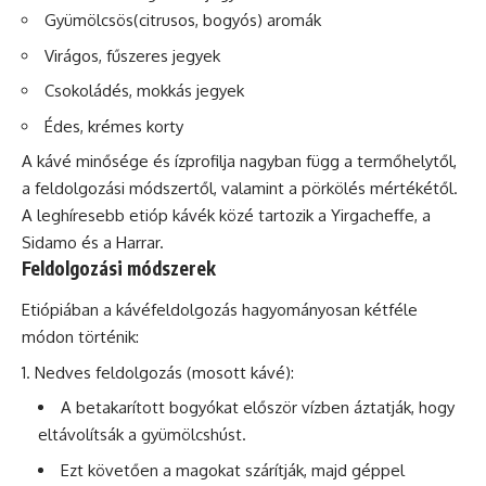
Gyümölcsös(citrusos, bogyós) aromák
Virágos, fűszeres jegyek
Csokoládés, mokkás jegyek
Édes, krémes korty
A kávé minősége és ízprofilja nagyban függ a termőhelytől,
a feldolgozási módszertől, valamint a pörkölés mértékétől.
A leghíresebb etióp kávék közé tartozik a Yirgacheffe, a
Sidamo és a Harrar.
Feldolgozási módszerek
Etiópiában a kávéfeldolgozás hagyományosan kétféle
módon történik:
Nedves feldolgozás (mosott kávé):
A betakarított bogyókat először vízben áztatják, hogy
eltávolítsák a gyümölcshúst.
Ezt követően a magokat szárítják, majd géppel