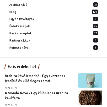
Arabica kávé
21
Blog
128
Egyéb kávéfajták
8
Érdekességek
25
Kávés receptek
17
Partner cikkek
4
Robusta kávé
8
Ez is érdekelhet
Arabica kávé Jemenből: Egy évezredes
tradíció és különleges zamat
2024.05.21.
A Mondo Novo – Egy különleges Arabica
kávéfajta
2024.05.21.