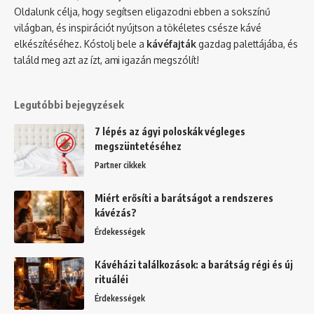
Oldalunk célja, hogy segítsen eligazodni ebben a sokszínű
világban, és inspirációt nyújtson a tökéletes csésze kávé
elkészítéséhez. Kóstolj bele a
kávéfajták
gazdag palettájába, és
találd meg azt az ízt, ami igazán megszólít!
Legutóbbi bejegyzések
7 lépés az ágyi poloskák végleges
megszüntetéséhez
Partner cikkek
Miért erősíti a barátságot a rendszeres
kávézás?
Érdekességek
Kávéházi találkozások: a barátság régi és új
rituáléi
Érdekességek