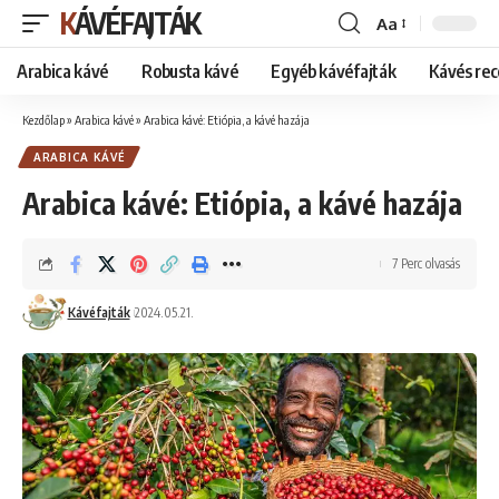
KÁVÉFAJTÁK
Aa
Font
Resizer
Arabica kávé
Robusta kávé
Egyéb kávéfajták
Kávés rec
Kezdőlap
»
Arabica kávé
»
Arabica kávé: Etiópia, a kávé hazája
ARABICA KÁVÉ
Arabica kávé: Etiópia, a kávé hazája
7 Perc olvasás
Kávéfajták
2024.05.21.