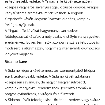
és leghíresebb vidéke. A Yirgacheffe kávék jellemzően
közepes vagy erős savanyúsággal, citrusos-bogyós, virágos
vagy fűszeres aromákkal rendelkeznek. A legjobb
Yirgacheffe kávék kiegyensúlyozott, elegáns, komplex
ízvilágot nyújtanak.
A Yirgacheffe kávékat hagyományosan nedves
feldolgozással készítik, amely tiszta, kristálytiszta ízjegyeket
eredményez. Egyes termelők azonban a száraz feldolgozási
módszert is alkalmazzák, hogy még intenzívebb gyümölcsös
jegyeket kapjanak.
Sidamo kávé
A Sidamo régió a kávétermesztés szempontjából Etiópia
egyik legfontosabb vidéke. A Sidamo kávék általában
közepesen savanyúak, de nagyon kiegyensúlyozott,
komplex ízjegyekkel rendelkeznek. Jellemző aromáik a
bogyós gyümölcsök, a virágok és a fűszerek.
A Sidamo kávék feldolgozása történhet nedves vagy száraz