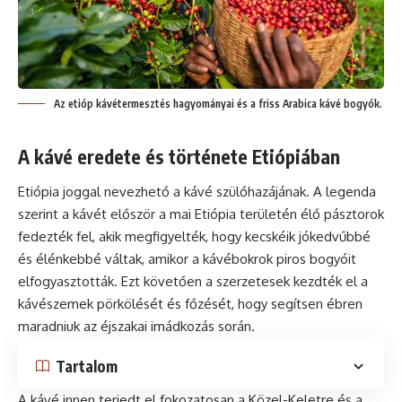
Az etióp kávétermesztés hagyományai és a friss Arabica kávé bogyók.
A kávé eredete és története Etiópiában
Etiópia joggal nevezhető a
kávé
szülőhazájának. A legenda
szerint a kávét először a mai Etiópia területén élő pásztorok
fedezték fel, akik megfigyelték, hogy kecskéik jókedvűbbé
és élénkebbé váltak, amikor a kávébokrok piros bogyóit
elfogyasztották. Ezt követően a szerzetesek kezdték el a
kávészemek pörkölését és főzését, hogy segítsen ébren
maradniuk az éjszakai imádkozás során.
Tartalom
A kávé innen terjedt el fokozatosan a Közel-Keletre és a