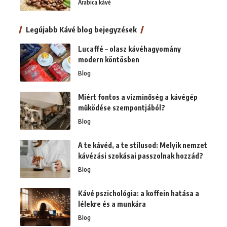
Arabica kávé
Legújabb Kávé blog bejegyzések
Lucaffé – olasz kávéhagyomány
modern köntösben
Blog
Miért fontos a vízminőség a kávégép
működése szempontjából?
Blog
A te kávéd, a te stílusod: Melyik nemzet
kávézási szokásai passzolnak hozzád?
Blog
Kávé pszichológia: a koffein hatása a
lélekre és a munkára
Blog