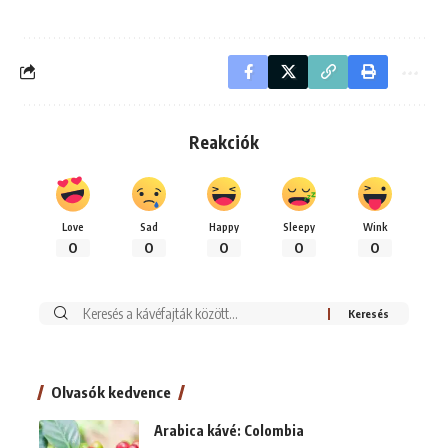
Reakciók
Love
Sad
Happy
Sleepy
Wink
0
0
0
0
0
Keresés:
Olvasók kedvence
Arabica kávé: Colombia