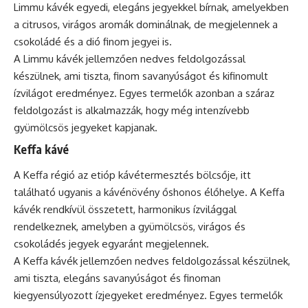
Limmu kávék egyedi, elegáns jegyekkel bírnak, amelyekben
a citrusos, virágos aromák dominálnak, de megjelennek a
csokoládé és a dió finom jegyei is.
A Limmu kávék jellemzően nedves feldolgozással
készülnek, ami tiszta, finom savanyúságot és kifinomult
ízvilágot eredményez. Egyes termelők azonban a száraz
feldolgozást is alkalmazzák, hogy még intenzívebb
gyümölcsös jegyeket kapjanak.
Keffa kávé
A Keffa régió az etióp kávétermesztés bölcsője, itt
található ugyanis a kávénövény őshonos élőhelye. A Keffa
kávék rendkívül összetett, harmonikus ízvilággal
rendelkeznek, amelyben a gyümölcsös, virágos és
csokoládés jegyek egyaránt megjelennek.
A Keffa kávék jellemzően nedves feldolgozással készülnek,
ami tiszta, elegáns savanyúságot és finoman
kiegyensúlyozott ízjegyeket eredményez. Egyes termelők