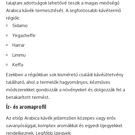
talajtani adottságok lehetővé teszik a magas minőségű
Arabica kávék termesztését. A legfontosabb kávétermő
régiók:
Sidamo
Yirgacheffe
Harrar
Limmu
Keffa
Ezekben a régiókban sok kisméretű családi kávéültetvény
található, ahol a termelők hagyományos, kézműves
módszerekkel gondozzák a növényeket és dolgozzák fel a
betakarított termést.
Íz- és aromaprofil
Az etióp Arabica kávék jellemzően közepes vagy
erős
savanyúsággal, komplex aromákkal és egyedi ízjegyekkel
rendelkeznek. Legfőbb ízjegyek: