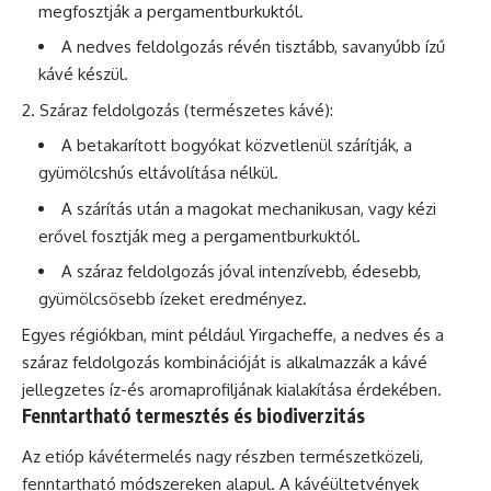
megfosztják a pergamentburkuktól.
A nedves feldolgozás révén tisztább, savanyúbb ízű
kávé készül.
Száraz feldolgozás (természetes kávé):
A betakarított bogyókat közvetlenül szárítják, a
gyümölcshús eltávolítása nélkül.
A szárítás után a magokat mechanikusan, vagy kézi
erővel fosztják meg a pergamentburkuktól.
A száraz feldolgozás jóval intenzívebb, édesebb,
gyümölcsösebb ízeket eredményez.
Egyes régiókban, mint például Yirgacheffe, a nedves és a
száraz feldolgozás kombinációját is alkalmazzák a kávé
jellegzetes íz-és aromaprofiljának kialakítása érdekében.
Fenntartható termesztés és biodiverzitás
Az etióp kávétermelés nagy részben természetközeli,
fenntartható módszereken alapul. A kávéültetvények