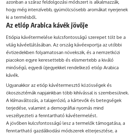
azonban a száraz feldolgozási módszert is alkalmazzák,
hogy még intenzívebb, gyümölcsösebb aromákat nyerjenek
ki a termésből.
Az etióp Arabica kávék jövője
Etiópia kávétermelése kulcsfontosságú szerepet tölt be a
világ kávéellátásában. Az ország kávéexportja az utóbbi
évtizedekben folyamatosan növekszik, és a nemzetközi
piacokon egyre keresettebb és elismertebb a kiváló
minőségű, egyedi ízjegyekkel rendelkező etióp Arabica
kávék.
Ugyanakkor az etióp kávétermesztő közösségek és
ökoszisztémák napjainkban több kihívással is szembesülnek.
A klímaváltozás, a talajerózió, a kártevők és betegségek
terjedése, valamint a demográfiai nyomás mind
veszélyezteti a fenntartható kávétermelést.
A jövőben kulcsfontosságú lesz a termelők támogatása, a
fenntartható gazdálkodási módszerek elterjesztése, a