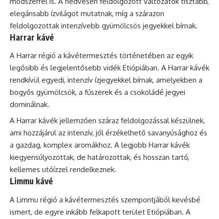
módszerrel is. A nedvesen feldolgozott változatok tisztább,
elegánsabb ízvilágot mutatnak, míg a szárazon
feldolgozottak intenzívebb gyümölcsös jegyekkel bírnak.
Harrar kávé
A Harrar régió a kávétermesztés történetében az egyik
legősibb és legjelentősebb vidék Etiópiában. A Harrar kávék
rendkívül egyedi, intenzív ízjegyekkel bírnak, amelyekben a
bogyós gyümölcsök, a fűszerek és a csokoládé jegyei
dominálnak.
A Harrar kávék jellemzően száraz feldolgozással készülnek,
ami hozzájárul az intenzív, jól érzékelhető savanyúsághoz és
a gazdag, komplex aromákhoz. A legjobb Harrar kávék
kiegyensúlyozottak, de határozottak, és hosszan tartó,
kellemes utóízzel rendelkeznek.
Limmu kávé
A Limmu régió a kávétermesztés szempontjából kevésbé
ismert, de egyre inkább felkapott terület Etiópiában. A