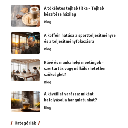
A tökéletes tejhab titka – Tejhab
készítése házilag
Blog
A koffein hatása a sportteljesítményre
és a teljesítményfokozásra
Blog
Kávé és munkahelyi meetingek –
szertartás vagy nélkülözhetetlen
szükséglet?
Blog
A kávéillat varázsa: miként
befolyásolja hangulatunkat?
Blog
Kategóriák