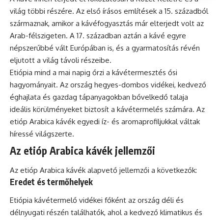
világ többi részére. Az első írásos említések a 15. századból
származnak, amikor a kávéfogyasztás már elterjedt volt az
Arab-félszigeten. A 17. században aztán a kávé egyre
népszerűbbé vált Európában is, és a gyarmatosítás révén
eljutott a világ távoli részeibe.
Etiópia mind a mai napig őrzi a kávétermesztés ősi
hagyományait. Az ország hegyes-dombos vidékei, kedvező
éghajlata és gazdag tápanyagokban bővelkedő talaja
ideális körülményeket biztosít a kávétermelés számára. Az
etióp Arabica
kávék
egyedi íz- és aromaprofiljukkal váltak
híressé világszerte.
Az etióp Arabica kávék jellemzői
Az etióp Arabica kávék alapvető jellemzői a következők:
Eredet és termőhelyek
Etiópia kávétermelő vidékei főként az ország déli és
délnyugati részén találhatók, ahol a kedvező klimatikus és