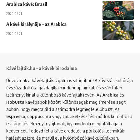
Arabica kávé: Brasil
2024.05.21.
A kávé királynője – az Arabica
2024.05.21.
Kávéfajták.hu – a kávék birodalma
Üdvözlünk a
kávéfajták
izgalmas világában! A kávézás kultúrája
évszázadok óta gazdagítja mindennapjainkat, és számtalan
ízélményt kínál a különböző kávéfajták révén. Az
Arabica
és
Robusta
kávébabok közötti különbségek megismerése segít
abban, hogy megtaláld a számodra legmegfelelőbb ízt. Az
espresso
,
cappuccino
vagy
latte
elkészítési módok különböző
ízvilágot és élményt nyújtanak, így mindenki megtalálhatja a
kedvencét. Fedezd fel a kávé eredetét, a pörkölési technikák
hatását az ízre, és merülj el a különböző kávékultúrákban.