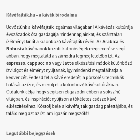
Kávéfajták.hu – a kávék birodalma
Üdvözlünk a
kávéfajták
izgalmas világában! A kávézás kultúrája
évszázadok óta gazdagítja mindennapjainkat, és számtalan
ízélményt kínál a különböző kávéfajták révén. Az
Arabica
és
Robusta
kávébabok közötti különbségek megismerése segít
abban, hogy megtaláld a számodra legmegfelelőbb ízt. Az
espresso
,
cappuccino
vagy
latte
elkészítési módok különböző
ízvilágot és élményt nyújtanak, így mindenki megtalálhatja a
kedvencét. Fedezd fel a kávé eredetét, a pörkölési technikák
hatását az ízre, és merülj el a különböző kávékultúrákban.
Oldalunk célja, hogy segítsen eligazodni ebben a sokszínű
világban, és inspirációt nyújtson a tökéletes csésze kávé
elkészítéséhez. Kóstolj bele a
kávéfajták
gazdag palettájába, és
találd meg azt az ízt, ami igazán megszólít!
Legutóbbi bejegyzések