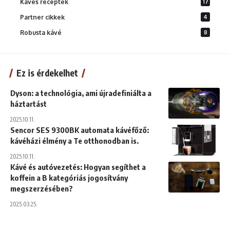
Kávés receptek
17
Partner cikkek
4
Robusta kávé
8
Ez is érdekelhet
Dyson: a technológia, ami újradefiniálta a
háztartást
2025.10.11.
Sencor SES 9300BK automata kávéfőző:
kávéházi élmény a Te otthonodban is.
2025.10.11.
Kávé és autóvezetés: Hogyan segíthet a
koffein a B kategóriás jogosítvány
megszerzésében?
2025.03.25.