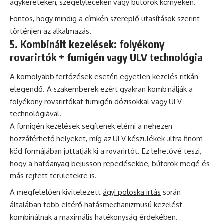
ágykereteken, szegélyléceken vagy bútorok környékén.
Fontos, hogy mindig a címkén szereplő utasítások szerint
történjen az alkalmazás.
5. Kombinált kezelések: folyékony
rovarirtók + fumigén vagy ULV technológia
A komolyabb fertőzések esetén egyetlen kezelés ritkán
elegendő. A szakemberek ezért gyakran kombinálják a
folyékony rovarirtókat fumigén dózisokkal vagy ULV
technológiával.
A fumigén kezelések segítenek elérni a nehezen
hozzáférhető helyeket, míg az ULV készülékek ultra finom
köd formájában juttatják ki a rovarirtót. Ez lehetővé teszi,
hogy a hatóanyag bejusson repedésekbe, bútorok mögé és
más rejtett területekre is.
A megfelelően kivitelezett
ágyi poloska irtás
során
általában több eltérő hatásmechanizmusú kezelést
kombinálnak a maximális hatékonyság érdekében.