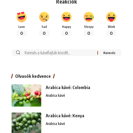
Reakciók
Love
Sad
Happy
Sleepy
Wink
0
0
0
0
0
Keresés:
Olvasók kedvence
Arabica kávé: Colombia
Arabica kávé
Arabica kávé: Kenya
Arabica kávé