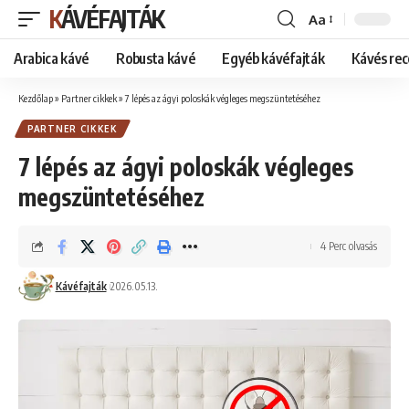
KÁVÉFAJTÁK
Aa
Font
Resizer
Arabica kávé
Robusta kávé
Egyéb kávéfajták
Kávés rec
Kezdőlap
»
Partner cikkek
»
7 lépés az ágyi poloskák végleges megszüntetéséhez
PARTNER CIKKEK
7 lépés az ágyi poloskák végleges
megszüntetéséhez
4 Perc olvasás
Kávéfajták
2026.05.13.