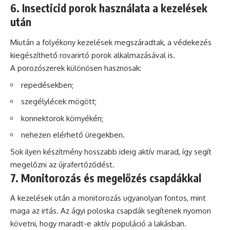
6. Insecticid porok használata a kezelések
után
Miután a folyékony kezelések megszáradtak, a védekezés
kiegészíthető rovarirtó porok alkalmazásával is.
A porozószerek különösen hasznosak:
repedésekben;
szegélylécek mögött;
konnektorok környékén;
nehezen elérhető üregekben.
Sok ilyen készítmény hosszabb ideig aktív marad, így segít
megelőzni az újrafertőződést.
7. Monitorozás és megelőzés csapdákkal
A kezelések után a monitorozás ugyanolyan fontos, mint
maga az irtás. Az ágyi poloska csapdák segítenek nyomon
követni, hogy maradt-e aktív populáció a lakásban.