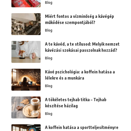
Blog
Miért fontos a vízminőség a kávégép
működése szempontjából?
Blog
A te kávéd, a te stílusod: Melyik nemzet
kávézási szokásai passzolnak hozzád?
Blog
Kávé pszichológia: a koffein hatása a
lélekre és a munkára
Blog
A tökéletes tejhab titka – Tejhab
készítése házilag
Blog
A koffein hatása a sportteljesítményre