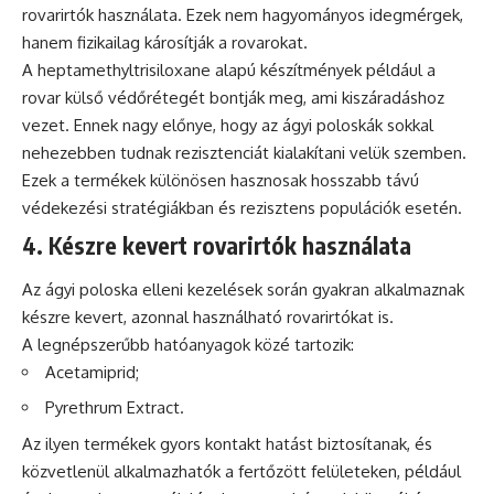
rovarirtók használata. Ezek nem hagyományos idegmérgek,
hanem fizikailag károsítják a rovarokat.
A heptamethyltrisiloxane alapú készítmények például a
rovar külső védőrétegét bontják meg, ami kiszáradáshoz
vezet. Ennek nagy előnye, hogy az ágyi poloskák sokkal
nehezebben tudnak rezisztenciát kialakítani velük szemben.
Ezek a termékek különösen hasznosak hosszabb távú
védekezési stratégiákban és rezisztens populációk esetén.
4. Készre kevert rovarirtók használata
Az ágyi poloska elleni kezelések során gyakran alkalmaznak
készre kevert, azonnal használható rovarirtókat is.
A legnépszerűbb hatóanyagok közé tartozik:
Acetamiprid;
Pyrethrum Extract.
Az ilyen termékek gyors kontakt hatást biztosítanak, és
közvetlenül alkalmazhatók a fertőzött felületeken, például