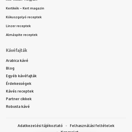
Kertikék – Kert magazin
Kókuszgolyó receptek
Linzer receptek
Almáspite receptek
Kávéfajták
Arabica kávé
Blog
Egyéb kávéfajták
Érdekességek
Kávés receptek
Partner cikkek
Robusta kávé
Adatkezelési tájékoztató
Felhasználási feltételek