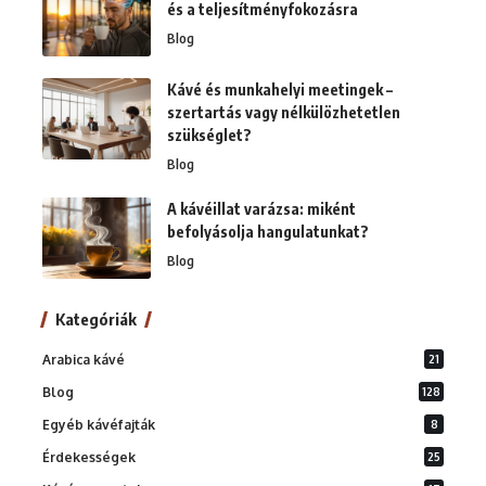
és a teljesítményfokozásra
Blog
Kávé és munkahelyi meetingek –
szertartás vagy nélkülözhetetlen
szükséglet?
Blog
A kávéillat varázsa: miként
befolyásolja hangulatunkat?
Blog
Kategóriák
Arabica kávé
21
Blog
128
Egyéb kávéfajták
8
Érdekességek
25