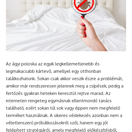
Az ágyi poloska az egyik legkellemetlenebb és
legmakacsabb kártevő, amellyel egy otthonban
találkozhatunk. Sokan csak akkor veszik észre a problémát,
amikor már rendszeresen jelennek meg a csípések, pedig a
fertőzés gyakran heteken keresztül rejtve marad. Az
interneten rengeteg egymásnak ellentmondó tanács
található, ezért sokan túl sok vagy éppen nem megfelelő
terméket használnak. A sikeres védekezés azonban nem a
véletlenszerű próbálkozásokról szól, hanem egy jól
felépített stratégiáról, amely megfelelő előkészítésből,