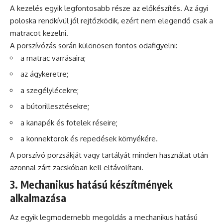
A kezelés egyik legfontosabb része az előkészítés. Az ágyi
poloska rendkívül jól rejtőzködik, ezért nem elegendő csak a
matracot kezelni.
A porszívózás során különösen fontos odafigyelni:
a matrac varrásaira;
az ágykeretre;
a szegélylécekre;
a bútorillesztésekre;
a kanapék és fotelek réseire;
a konnektorok és repedések környékére.
A porszívó porzsákját vagy tartályát minden használat után
azonnal zárt zacskóban kell eltávolítani.
3. Mechanikus hatású készítmények
alkalmazása
Az egyik legmodernebb megoldás a mechanikus hatású