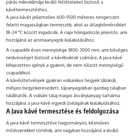
párás mikroklímája kiváló feltételeket biztosít a
kávétermesztéshez.
A java kávét jellemzően 600-1500 méteres tengerszint
feletti magasságban termesztik, ahol az átlaghőmérséklet
18-24 °C között ingadozik. A napi hőingadozás jelentős, ami
hozzájárul az aromaanyagok kialakulásához.
A csapadék éves mennyisége 1800-3000 mm, ami bőséges
nedvességet biztosít a kávébokrok számára. A java kávé
kifejezetten igényli a gyakori, de nem túlzott mennyiségű
csapadékot.
A kávéültetvények gyakran vulkanikus hegyek lábánál,
mélyen begyökeresedett, tápanyagokban gazdag talajban
találhatók. A vulkáni talaj magas ásványianyag-tartalma
hozzájárul a java kávé egyedi ízvilágának kialakulásához.
A Java kávé termesztése és feldolgozása
A java kávé termesztése hagyományos, kézműves
módszerekkel történik, ami nagyban hozzájárul a kiváló