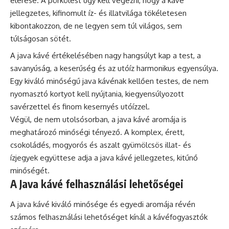
elérése. A pörkölést úgy kell végezni, hogy a kávé
jellegzetes, kifinomult íz- és illatvilága tökéletesen
kibontakozzon, de ne legyen sem túl világos, sem
túlságosan sötét.
A java kávé értékelésében nagy hangsúlyt kap a test, a
savanyúság, a keserűség és az utóíz harmonikus egyensúlya.
Egy kiváló minőségű java kávénak kellően testes, de nem
nyomasztó kortyot kell nyújtania, kiegyensúlyozott
savérzettel és finom kesernyés utóízzel.
Végül, de nem utolsósorban, a java kávé aromája is
meghatározó minőségi tényező. A komplex, érett,
csokoládés, mogyorós és aszalt gyümölcsös illat- és
ízjegyek együttese adja a java kávé jellegzetes, kitűnő
minőségét.
A Java kávé felhasználási lehetőségei
A java kávé kiváló minősége és egyedi aromája révén
számos felhasználási lehetőséget kínál a kávéfogyasztók