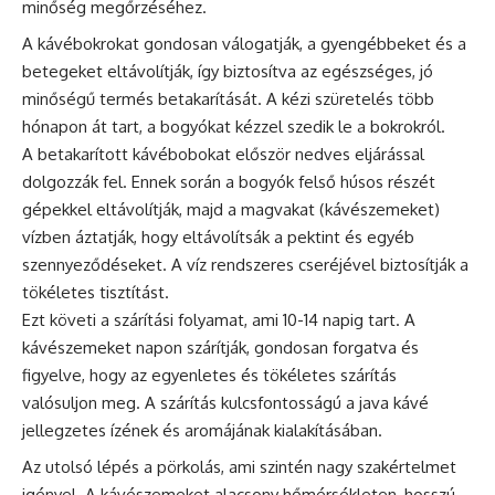
minőség megőrzéséhez.
A kávébokrokat gondosan válogatják, a gyengébbeket és a
betegeket eltávolítják, így biztosítva az egészséges, jó
minőségű termés betakarítását. A kézi szüretelés több
hónapon át tart, a bogyókat kézzel szedik le a bokrokról.
A betakarított kávébobokat először nedves eljárással
dolgozzák fel. Ennek során a bogyók felső húsos részét
gépekkel eltávolítják, majd a magvakat (kávészemeket)
vízben áztatják, hogy eltávolítsák a pektint és egyéb
szennyeződéseket. A víz rendszeres cseréjével biztosítják a
tökéletes tisztítást.
Ezt követi a szárítási folyamat, ami 10-14 napig tart. A
kávészemeket napon szárítják, gondosan forgatva és
figyelve, hogy az egyenletes és tökéletes szárítás
valósuljon meg. A szárítás kulcsfontosságú a java kávé
jellegzetes ízének és aromájának kialakításában.
Az utolsó lépés a pörkolás, ami szintén nagy szakértelmet
igényel. A kávészemeket alacsony hőmérsékleten, hosszú