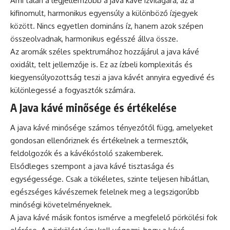
Ami talán a legjellemzőbb a java kávé ízvilágára, az a
kifinomult, harmonikus egyensúly a különböző ízjegyek
között. Nincs egyetlen domináns íz, hanem azok szépen
összeolvadnak, harmonikus egésszé állva össze.
Az aromák széles spektrumához hozzájárul a java kávé
oxidált, telt jellemzője is. Ez az ízbeli komplexitás és
kiegyensúlyozottság teszi a java kávét annyira egyedivé és
különlegessé a fogyasztók számára.
A Java kávé minősége és értékelése
A java kávé minősége számos tényezőtől függ, amelyeket
gondosan ellenőriznek és értékelnek a termesztők,
feldolgozók és a kávékóstoló szakemberek.
Elsődleges szempont a java kávé tisztasága és
egységessége. Csak a tökéletes, szinte teljesen hibátlan,
egészséges kávészemek felelnek meg a legszigorúbb
minőségi követelményeknek.
A java kávé másik fontos ismérve a megfelelő pörkölési fok