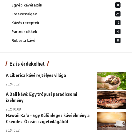
Egyéb kávéfajták
8
Érdekességek
25
Kávés receptek
17
Partner cikkek
4
Robusta kávé
8
Ez is érdekelhet
A Liberica kávé rejtélyes világa
2024.05.21.
A Bali kávé: Egy trópusi paradicsomi
ízélmény
2025.10.08.
Hawaii Ka’u – Egy Különleges kávéélmény a
Csendes-Óceán szigetvilágából
2024.05.21.