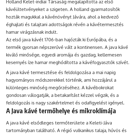
Holland Kelet-indiai Társaság megalapította az első
kávéültetvényeket a szigeten. A holland gyarmatosítók
hozták magukkal a kávénövényt Jávára, ahol a kedvező
éghajlati és talajtani adottságok révén a kávétermesztés
hamar virágzásnak indult.
Az első java kávét 1706-ban hajózták ki Európába, és a
termék gyorsan népszerűvé vált a kontinensen. A java kávé
kiváló minősége, egyedi aromája és gazdag, kellemesen
kesernyés íze hamar meghódította a kávéfogyasztók szívét.
A java kávé termesztése és feldolgozása a mai napig
hagyományos módszerekkel történik, ami hozzájárul a
különleges minőség megőrzéséhez. A kávébokrokat
gondosan válogatják, a betakarítást kézzel végzik, és a
feldolgozás is nagy szakértelmet és odafigyelést igényel.
A Java kávé termőhelye és mikroklímája
A java kávé elsődleges termőterülete a Keleti-Jáva
tartományban található. A régió vulkanikus talaja, hűvös és