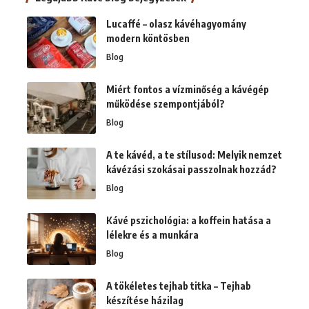
Lucaffé – olasz kávéhagyomány
modern köntösben
Blog
Miért fontos a vízminőség a kávégép
működése szempontjából?
Blog
A te kávéd, a te stílusod: Melyik nemzet
kávézási szokásai passzolnak hozzád?
Blog
Kávé pszichológia: a koffein hatása a
lélekre és a munkára
Blog
A tökéletes tejhab titka – Tejhab
készítése házilag