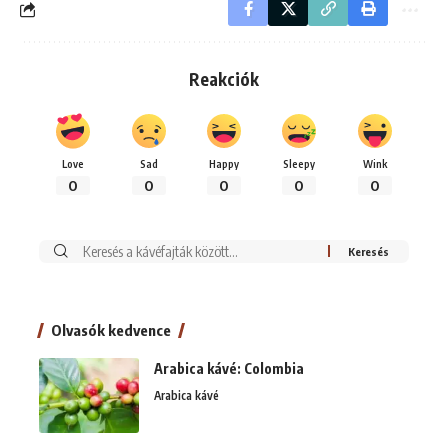
Reakciók
Love
Sad
Happy
Sleepy
Wink
0
0
0
0
0
Keresés:
Olvasók kedvence
Arabica kávé: Colombia
Arabica kávé