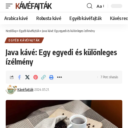
KÁVÉFAJTÁK
Aa
Font
Resizer
Arabica kávé
Robusta kávé
Egyéb kávéfajták
Kávés rec
Kezdőlap
»
Egyéb kávéfajták
»
Java kávé: Egy egyedi és különleges ízélmény
EGYÉB KÁVÉFAJTÁK
Java kávé: Egy egyedi és különleges
ízélmény
7 Perc olvasás
Kávéfajták
2024.05.21.