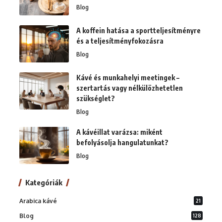
Blog
A koffein hatása a sportteljesítményre
és a teljesítményfokozásra
Blog
Kávé és munkahelyi meetingek –
szertartás vagy nélkülözhetetlen
szükséglet?
Blog
A kávéillat varázsa: miként
befolyásolja hangulatunkat?
Blog
Kategóriák
Arabica kávé
21
Blog
128