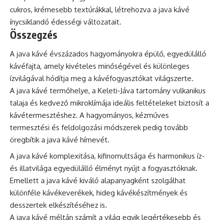
cukros, krémesebb textúrákkal, létrehozva a java kávé
ínycsiklandó édességi változatait.
Összegzés
A java kávé évszázados hagyományokra épülő, egyedülálló
kávéfajta, amely kivételes minőségével és különleges
ízvilágával hódítja meg a kávéfogyasztókat világszerte.
A java kávé termőhelye, a Keleti-Jáva tartomány vulkanikus
talaja és kedvező mikroklímája ideális feltételeket biztosít a
kávétermesztéshez. A hagyományos, kézműves
termesztési és feldolgozási módszerek pedig tovább
öregbítik a java kávé hírnevét.
A java kávé komplexitása, kifinomultsága és harmonikus íz-
és illatvilága egyedülálló élményt nyújt a fogyasztóknak.
Emellett a java kávé kiváló alapanyagként szolgálhat
különféle kávékeverékek, hideg kávékészítmények és
desszertek elkészítéséhez is.
A java kávé méltán számít a világ egyik legértékesebb és