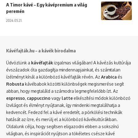
A Timor kávé – Egy kávépremium a világ
peremén
2024.05.21.
Kávéfajták.hu – a kávék birodalma
Üdvözlünk a
kávéfajták
izgalmas világában! A kávézás kultúrája
évszázadok óta gazdagítja mindennapjainkat, és számtalan
ízélményt kínál a különböző kávéfajták révén. Az
Arabica
és
Robusta
kávébabok közötti különbségek megismerése segít
abban, hogy megtaláld a számodra legmegfelelőbb ízt. Az
espresso
,
cappuccino
vagy
latte
elkészítési módok különböző
ízvilágot és élményt nyújtanak, így mindenki megtalálhatja a
kedvencét. Fedezd fel a kávé eredetét, a pörkölési technikák
hatását az ízre, és merülj el a különböző kávékultúrákban.
Oldalunk célja, hogy segítsen eligazodni ebben a sokszínű
világban, és inspirációt nyújtson a tökéletes csésze kávé