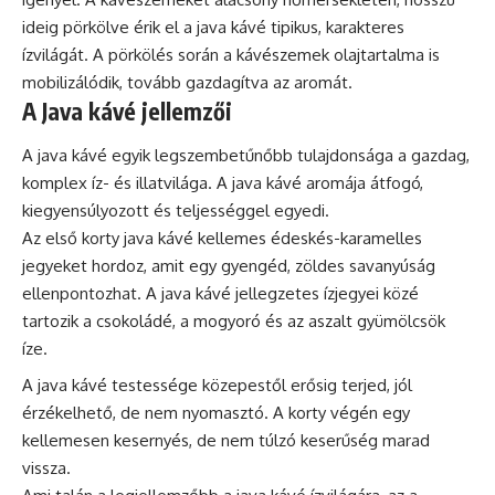
ideig pörkölve érik el a java kávé tipikus, karakteres
ízvilágát. A pörkölés során a kávészemek olajtartalma is
mobilizálódik, tovább gazdagítva az aromát.
A Java kávé jellemzői
A java kávé egyik legszembetűnőbb tulajdonsága a gazdag,
komplex íz- és illatvilága. A java kávé aromája átfogó,
kiegyensúlyozott és teljességgel egyedi.
Az első korty java kávé kellemes édeskés-karamelles
jegyeket hordoz, amit egy gyengéd, zöldes savanyúság
ellenpontozhat. A java kávé jellegzetes ízjegyei közé
tartozik a csokoládé, a mogyoró és az aszalt gyümölcsök
íze.
A java kávé testessége közepestől erősig terjed, jól
érzékelhető, de nem nyomasztó. A korty végén egy
kellemesen kesernyés, de nem túlzó keserűség marad
vissza.