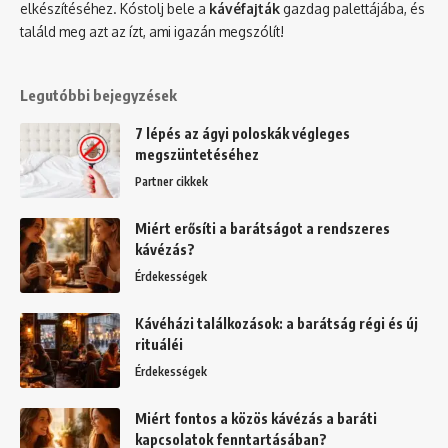
elkészítéséhez. Kóstolj bele a
kávéfajták
gazdag palettájába, és
találd meg azt az ízt, ami igazán megszólít!
Legutóbbi bejegyzések
7 lépés az ágyi poloskák végleges
megszüntetéséhez
Partner cikkek
Miért erősíti a barátságot a rendszeres
kávézás?
Érdekességek
Kávéházi találkozások: a barátság régi és új
rituáléi
Érdekességek
Miért fontos a közös kávézás a baráti
kapcsolatok fenntartásában?