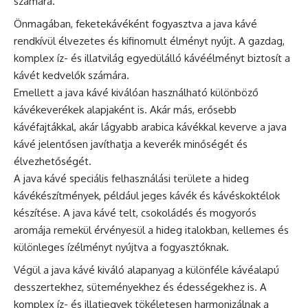
számára.
Önmagában, feketekávéként fogyasztva a java kávé
rendkívül élvezetes és kifinomult élményt nyújt. A gazdag,
komplex íz- és illatvilág egyedülálló kávéélményt biztosít a
kávét kedvelők számára.
Emellett a java kávé kiválóan használható különböző
kávékeverékek alapjaként is. Akár más, erősebb
kávéfajtákkal, akár lágyabb arabica kávékkal keverve a java
kávé jelentősen javíthatja a keverék minőségét és
élvezhetőségét.
A java kávé speciális felhasználási területe a hideg
kávékészítmények, például jeges
kávék
és kávéskoktélok
készítése. A java kávé telt, csokoládés és mogyorós
aromája remekül érvényesül a hideg italokban, kellemes és
különleges ízélményt nyújtva a fogyasztóknak.
Végül a java kávé kiváló alapanyag a különféle kávéalapú
desszertekhez, süteményekhez és édességekhez is. A
komplex íz- és illatjegyek tökéletesen harmonizálnak a