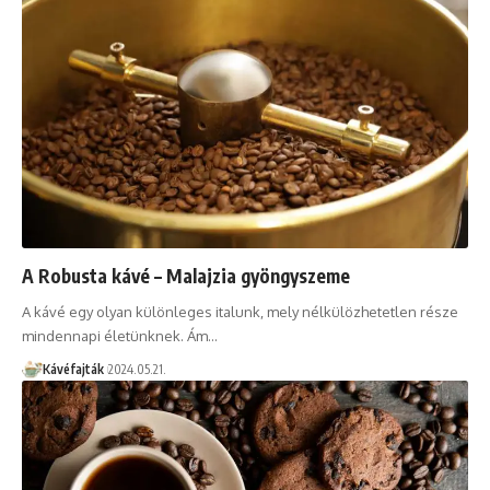
A Robusta kávé – Malajzia gyöngyszeme
A kávé egy olyan különleges italunk, mely nélkülözhetetlen része
mindennapi életünknek. Ám…
Kávéfajták
2024.05.21.