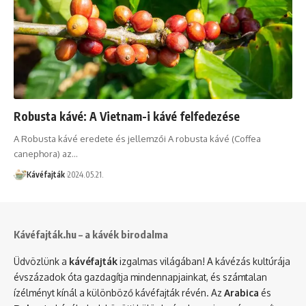
Robusta kávé: A Vietnam-i kávé felfedezése
A Robusta kávé eredete és jellemzői A robusta kávé (Coffea
canephora) az…
Kávéfajták
2024.05.21.
Kávéfajták.hu – a kávék birodalma
Üdvözlünk a
kávéfajták
izgalmas világában! A kávézás kultúrája
évszázadok óta gazdagítja mindennapjainkat, és számtalan
ízélményt kínál a különböző kávéfajták révén. Az
Arabica
és