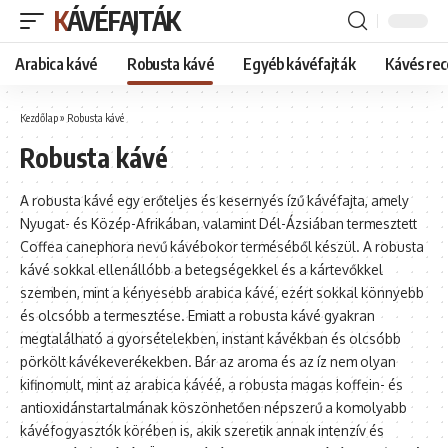
KÁVÉFAJTÁK
Arabica kávé
Robusta kávé
Egyéb kávéfajták
Kávés rec
Kezdőlap
»
Robusta kávé
Robusta kávé
A robusta kávé egy erőteljes és kesernyés ízű kávéfajta, amely
Nyugat- és Közép-Afrikában, valamint Dél-Ázsiában termesztett
Coffea canephora nevű kávébokor terméséből készül. A robusta
kávé sokkal ellenállóbb a betegségekkel és a kártevőkkel
szemben, mint a kényesebb arabica kávé, ezért sokkal könnyebb
és olcsóbb a termesztése. Emiatt a robusta kávé gyakran
megtalálható a gyorsételekben, instant kávékban és olcsóbb
pörkölt kávékeverékekben. Bár az aroma és az íz nem olyan
kifinomult, mint az arabica kávéé, a robusta magas koffein- és
antioxidánstartalmának köszönhetően népszerű a komolyabb
kávéfogyasztók körében is, akik szeretik annak intenzív és