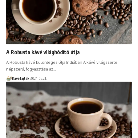
A Robusta kávé világhódító útja
A Robusta kávé különleges útja Indiában A kávé világszerte
népszerű, fogyasztása az…
Kávéfajták
2024.05.21.