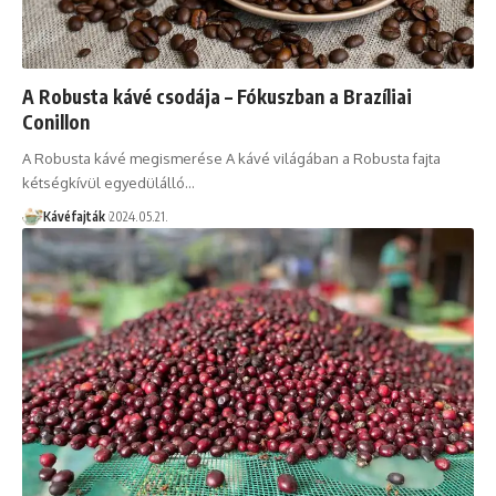
A Robusta kávé csodája – Fókuszban a Brazíliai
Conillon
A Robusta kávé megismerése A kávé világában a Robusta fajta
kétségkívül egyedülálló…
Kávéfajták
2024.05.21.