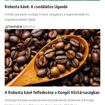
Robusta kávé: A csodálatos Uganda
A Robusta kávé csodája A kávé világában a legismertebb és
legelterjedtebb fajták…
Kávéfajták
2024.05.21.
A Robusta kávé felfedezése a Kongói Köztársaságban
A Kongói Köztársaság kávétermesztésének története A Kongói