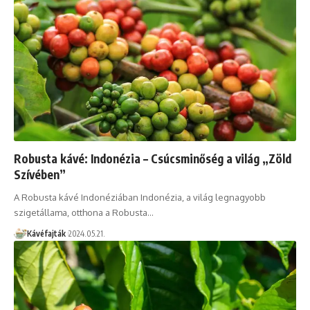
Robusta kávé: Indonézia – Csúcsminőség a világ „Zöld
Szívében”
A Robusta kávé Indonéziában Indonézia, a világ legnagyobb
szigetállama, otthona a Robusta…
Kávéfajták
2024.05.21.