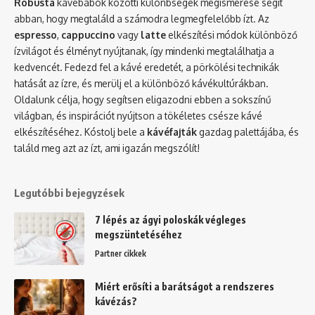
Robusta
kávébabok közötti különbségek megismerése segít
abban, hogy megtaláld a számodra legmegfelelőbb ízt. Az
espresso
,
cappuccino
vagy
latte
elkészítési módok különböző
ízvilágot és élményt nyújtanak, így mindenki megtalálhatja a
kedvencét. Fedezd fel a kávé eredetét, a pörkölési technikák
hatását az ízre, és merülj el a különböző kávékultúrákban.
Oldalunk célja, hogy segítsen eligazodni ebben a sokszínű
világban, és inspirációt nyújtson a tökéletes csésze kávé
elkészítéséhez. Kóstolj bele a
kávéfajták
gazdag palettájába, és
találd meg azt az ízt, ami igazán megszólít!
Legutóbbi bejegyzések
7 lépés az ágyi poloskák végleges
megszüntetéséhez
Partner cikkek
Miért erősíti a barátságot a rendszeres
kávézás?