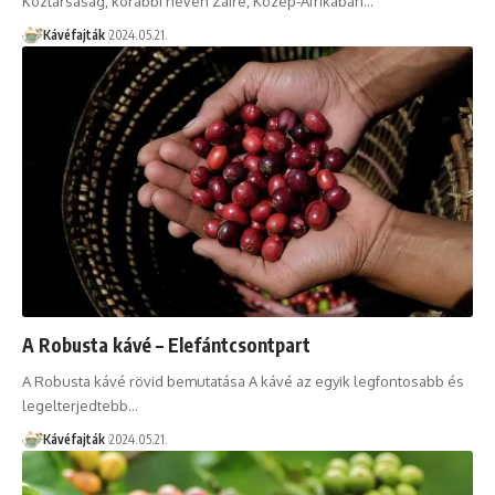
Köztársaság, korábbi nevén Zaire, Közép-Afrikában…
Kávéfajták
2024.05.21.
A Robusta kávé – Elefántcsontpart
A Robusta kávé rövid bemutatása A kávé az egyik legfontosabb és
legelterjedtebb…
Kávéfajták
2024.05.21.