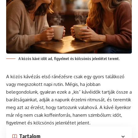
A közös kávé időt ad, figyelmet és kölcsönös jelenlétet teremt.
A közös kávézás első ránézésre csak egy gyors találkozó
vagy megszokott napi rutin. Mégis, ha jobban
belegondolunk, gyakran ezek a „kis” kávéidők tartják össze a
barátságainkat, adják a napunk érzelmi ritmusát, és teremtik
meg azt az érzést, hogy tartozunk valahová. A kávé ilyenkor
már rég nem csak koffeinforrás, hanem szimbólum: időt,
figyelmet és kölcsönös jelenlétet jelent.
Tartalom