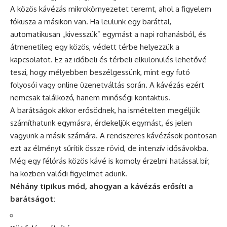
A közös kávézás mikrokörnyezetet teremt, ahol a figyelem
fókusza a másikon van. Ha leülünk egy baráttal,
automatikusan „kivesszük” egymást a napi rohanásból, és
átmenetileg egy közös, védett térbe helyezzük a
kapcsolatot. Ez az időbeli és térbeli elkülönülés lehetővé
teszi, hogy mélyebben beszélgessünk, mint egy futó
folyosói vagy online üzenetváltás során. A kávézás ezért
nemcsak találkozó, hanem minőségi kontaktus.
A barátságok akkor erősödnek, ha ismételten megéljük:
számíthatunk egymásra, érdekeljük egymást, és jelen
vagyunk a másik számára. A rendszeres kávézások pontosan
ezt az élményt sűrítik össze rövid, de intenzív idősávokba.
Még egy félórás közös kávé is komoly érzelmi hatással bír,
ha közben valódi figyelmet adunk.
Néhány tipikus mód, ahogyan a kávézás erősíti a
barátságot: