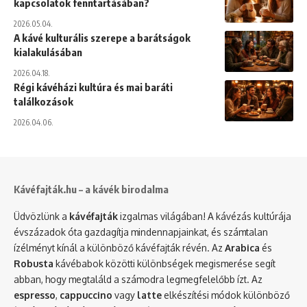
kapcsolatok fenntartásában?
2026.05.04.
A kávé kulturális szerepe a barátságok
kialakulásában
2026.04.18.
Régi kávéházi kultúra és mai baráti
találkozások
2026.04.06.
Kávéfajták.hu – a kávék birodalma
Üdvözlünk a
kávéfajták
izgalmas világában! A kávézás kultúrája
évszázadok óta gazdagítja mindennapjainkat, és számtalan
ízélményt kínál a különböző kávéfajták révén. Az
Arabica
és
Robusta
kávébabok közötti különbségek megismerése segít
abban, hogy megtaláld a számodra legmegfelelőbb ízt. Az
espresso
,
cappuccino
vagy
latte
elkészítési módok különböző