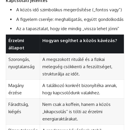
Kapcsolati jelentés
A közös idő szimbolikus megerősítése („fontos vagy”)
A figyelem cseréje: meghallgatás, együtt gondolkodás
Az a tapasztalat, hogy ide mindig „vissza lehet jönni”
Érzelmi
Hogyan segíthet a közös kávézás?
állapot
Szorongás,
A megszokott rituálé és a fizikai
nyugtalanság
melegség csökkenti a feszültséget,
strukturálja az időt.
Magány
A találkozó konkrét bizonyítéka annak,
érzése
hogy kapcsolódunk valakihez.
Fáradtság,
Nem csak a koffein, hanem a közös
kiégés
„kikapcsolás” is tölti az érzelmi
energiaraktárakat.