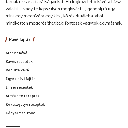
tartják össze a barátságainkat. Ha legközelebb kávéra hívsz
valakit – vagy te kapsz ilyen meghívást –, gondolj rá úgy,
mint egy meghívóra egy kicsi, közös rituáléba, ahol
mindketten megerősíthetitek: fontosak vagytok egymásnak.
Kávé fajták
Arabica kávé
Kávés receptek
Robusta kávé
Egyéb kávéfajták
Linzer receptek
Almáspite receptek
Kókuszgolyó receptek
Kényelmes iroda