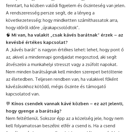
fenntart, ha közben valódi figyelem és őszinteség van jelen.
A rendszeresség persze segít, de a lényeg a
következetesség: hogy mindketten számíthassatok arra,
hogy időről időre „újrakapcsolódtok”.
🧠
Mi van, ha valakit „csak kávés barátnak” érzek – az
kevésbé értékes kapcsolat?
A „kávés barát” is nagyon értékes lehet: lehet, hogy pont ő
az, akivel a mindennapi gondjaidat megosztod, aki segít
átvészelni a munkahelyi stresszt vagy a zsúfolt napokat.
Nem minden barátságnak kell minden szerepet betöltenie
az életedben. Teljesen rendben van, ha valakivel főként
kávézásokhoz kötődő, mégis őszinte és támogató
kapcsolatod van.
💬
Kínos csendek vannak kávé közben – ez azt jelenti,
hogy gyenge a barátság?
Nem feltétlenül. Sokszor épp az a közelség jele, hogy nem
kell folyamatosan beszélni: elfér a csend is. Ha a csend