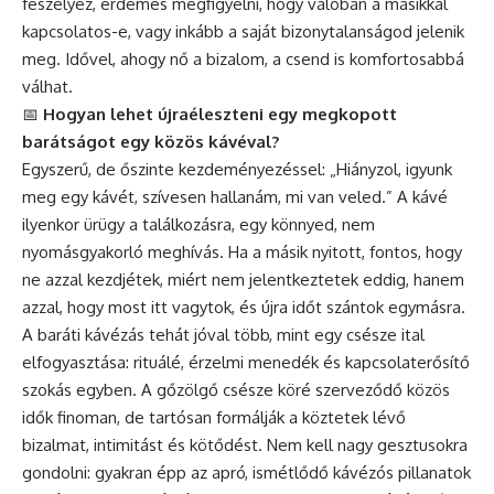
feszélyez, érdemes megfigyelni, hogy valóban a másikkal
kapcsolatos-e, vagy inkább a saját bizonytalanságod jelenik
meg. Idővel, ahogy nő a bizalom, a csend is komfortosabbá
válhat.
📅
Hogyan lehet újraéleszteni egy megkopott
barátságot egy közös kávéval?
Egyszerű, de őszinte kezdeményezéssel: „Hiányzol, igyunk
meg egy kávét, szívesen hallanám, mi van veled.” A kávé
ilyenkor ürügy a találkozásra, egy könnyed, nem
nyomásgyakorló meghívás. Ha a másik nyitott, fontos, hogy
ne azzal kezdjétek, miért nem jelentkeztetek eddig, hanem
azzal, hogy most itt vagytok, és újra időt szántok egymásra.
A baráti kávézás tehát jóval több, mint egy csésze ital
elfogyasztása: rituálé, érzelmi menedék és kapcsolaterősítő
szokás egyben. A gőzölgő csésze köré szerveződő közös
idők finoman, de tartósan formálják a köztetek lévő
bizalmat, intimitást és kötődést. Nem kell nagy gesztusokra
gondolni: gyakran épp az apró, ismétlődő kávézós pillanatok