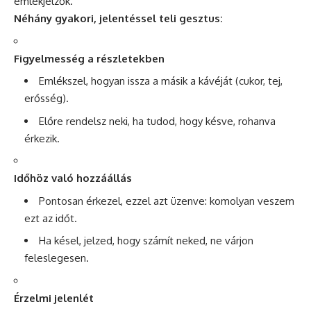
emlékjelzők.
Néhány gyakori, jelentéssel teli gesztus:
Figyelmesség a részletekben
Emlékszel, hogyan issza a másik a kávéját (cukor, tej,
erősség).
Előre rendelsz neki, ha tudod, hogy késve, rohanva
érkezik.
Időhöz való hozzáállás
Pontosan érkezel, ezzel azt üzenve: komolyan veszem
ezt az időt.
Ha késel, jelzed, hogy számít neked, ne várjon
feleslegesen.
Érzelmi jelenlét