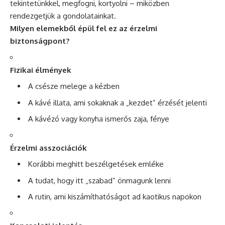
tekintetünkkel, megfogni, kortyolni – miközben
rendezgetjük a gondolatainkat.
Milyen elemekből épül fel ez az érzelmi
biztonságpont?
Fizikai élmények
A csésze melege a kézben
A kávé illata, ami sokaknak a „kezdet” érzését jelenti
A kávézó vagy konyha ismerős zaja, fénye
Érzelmi asszociációk
Korábbi meghitt beszélgetések emléke
A tudat, hogy itt „szabad” önmagunk lenni
A rutin, ami kiszámíthatóságot ad kaotikus napokon