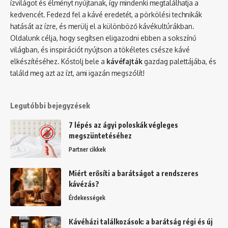
ízvilágot és élményt nyújtanak, így mindenki megtalálhatja a
kedvencét. Fedezd fel a kávé eredetét, a pörkölési technikák
hatását az ízre, és merülj el a különböző kávékultúrákban.
Oldalunk célja, hogy segítsen eligazodni ebben a sokszínű
világban, és inspirációt nyújtson a tökéletes csésze kávé
elkészítéséhez. Kóstolj bele a
kávéfajták
gazdag palettájába, és
találd meg azt az ízt, ami igazán megszólít!
Legutóbbi bejegyzések
7 lépés az ágyi poloskák végleges
megszüntetéséhez
Partner cikkek
Miért erősíti a barátságot a rendszeres
kávézás?
Érdekességek
Kávéházi találkozások: a barátság régi és új