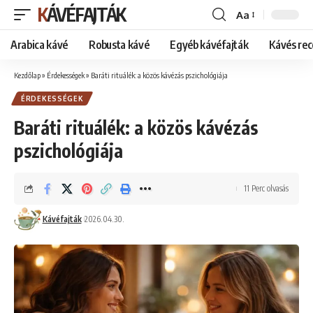
KÁVÉFAJTÁK
Aa
Font
Resizer
Arabica kávé
Robusta kávé
Egyéb kávéfajták
Kávés rec
Kezdőlap
»
Érdekességek
»
Baráti rituálék: a közös kávézás pszichológiája
ÉRDEKESSÉGEK
Baráti rituálék: a közös kávézás
pszichológiája
11 Perc olvasás
Kávéfajták
2026.04.30.