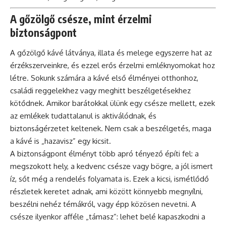
A gőzölgő csésze, mint érzelmi
biztonságpont
A gőzölgő kávé látványa, illata és melege egyszerre hat az
érzékszerveinkre, és ezzel erős érzelmi emléknyomokat hoz
létre. Sokunk számára a kávé első élményei otthonhoz,
családi reggelekhez vagy meghitt beszélgetésekhez
kötődnek. Amikor barátokkal ülünk egy csésze mellett, ezek
az emlékek tudattalanul is aktiválódnak, és
biztonságérzetet keltenek. Nem csak a beszélgetés, maga
a kávé is „hazavisz” egy kicsit.
A biztonságpont élményt több apró tényező építi fel: a
megszokott hely, a kedvenc csésze vagy bögre, a jól ismert
íz, sőt még a rendelés folyamata is. Ezek a kicsi, ismétlődő
részletek keretet adnak, ami között könnyebb megnyílni,
beszélni nehéz témákról, vagy épp közösen nevetni. A
csésze ilyenkor afféle „támasz”: lehet belé kapaszkodni a