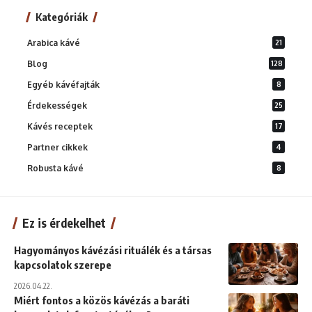
Kategóriák
Arabica kávé
21
Blog
128
Egyéb kávéfajták
8
Érdekességek
25
Kávés receptek
17
Partner cikkek
4
Robusta kávé
8
Ez is érdekelhet
Hagyományos kávézási rituálék és a társas
kapcsolatok szerepe
2026.04.22.
Miért fontos a közös kávézás a baráti