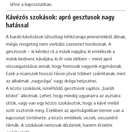
létre a kapcsolatban.
Kávézós szokások: apró gesztusok nagy
hatással
A baráti kávézások látszólag hétköznapi jelenetekből állnak,
mégis rengeteg nem verbális üzenetet hordoznak. A
gesztusok – ki kérdez rá a másik napjára, ki emlékszik a
másik kedvenc kávéjára, ki ér oda időben – mind apró
visszaigazolásai annak, hogy fontosak vagyunk egymásnak.
Ezek a nüanszok hosszú távon jóval többet számítanak, mint
az alkalmak „nagysága” vagy drága helyszínei.
A közös szokások, ismétlődő gesztusok sajátos „baráti
kódot” alkotnak. Lehet, hogy mindig ugyanarra az asztalra
ültök, vagy van egy közös szokásotok, hogy a kávé mellé
sütit osztotok meg. Ezekben az apróságokban benne van a
kapcsolat története: a közös emlékek, viccek, visszatérő
témák. A szokások nemcsak díszletek, hanem érzelmi