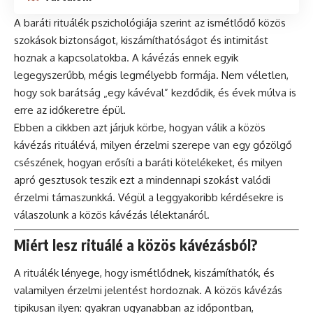
A baráti rituálék pszichológiája szerint az ismétlődő közös
szokások biztonságot, kiszámíthatóságot és intimitást
hoznak a kapcsolatokba. A kávézás ennek egyik
legegyszerűbb, mégis legmélyebb formája. Nem véletlen,
hogy sok barátság „egy kávéval” kezdődik, és évek múlva is
erre az időkeretre épül.
Ebben a cikkben azt járjuk körbe, hogyan válik a közös
kávézás rituálévá, milyen érzelmi szerepe van egy gőzölgő
csészének, hogyan erősíti a baráti kötelékeket, és milyen
apró gesztusok teszik ezt a mindennapi szokást valódi
érzelmi támaszunkká. Végül a leggyakoribb kérdésekre is
válaszolunk a közös kávézás lélektanáról.
Miért lesz rituálé a közös kávézásból?
A rituálék lényege, hogy ismétlődnek, kiszámíthatók, és
valamilyen érzelmi jelentést hordoznak. A közös kávézás
tipikusan ilyen: gyakran ugyanabban az időpontban,