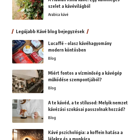
szelet a kávévilágból
Arabica kávé
Legújabb Kávé blog bejegyzések
Lucaffé – olasz kávéhagyomány
modern köntösben
Blog
Miért fontos a vízminőség a kávégép
működése szempontjából?
Blog
A te kávéd, a te stílusod: Melyik nemzet
kávézási szokásai passzolnak hozzád?
Blog
Kávé pszichológia: a koffein hatása a
lélekre és a munkára