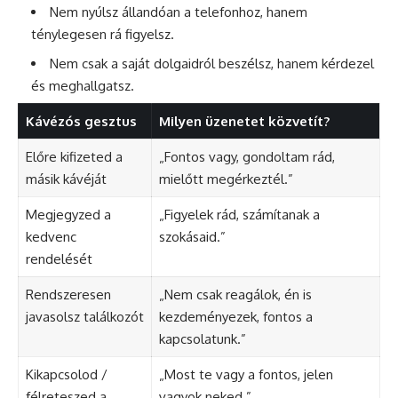
Nem nyúlsz állandóan a telefonhoz, hanem
ténylegesen rá figyelsz.
Nem csak a saját dolgaidról beszélsz, hanem kérdezel
és meghallgatsz.
Kávézós gesztus
Milyen üzenetet közvetít?
Előre kifizeted a
„Fontos vagy, gondoltam rád,
másik kávéját
mielőtt megérkeztél.”
Megjegyzed a
„Figyelek rád, számítanak a
kedvenc
szokásaid.”
rendelését
Rendszeresen
„Nem csak reagálok, én is
javasolsz találkozót
kezdeményezek, fontos a
kapcsolatunk.”
Kikapcsolod /
„Most te vagy a fontos, jelen
félreteszed a
vagyok neked.”