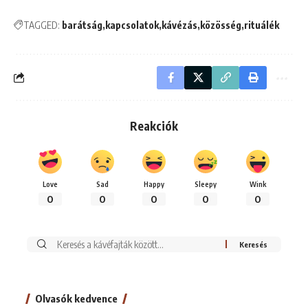
TAGGED:
barátság
kapcsolatok
kávézás
közösség
rituálék
Reakciók
Love
Sad
Happy
Sleepy
Wink
0
0
0
0
0
Keresés:
Olvasók kedvence