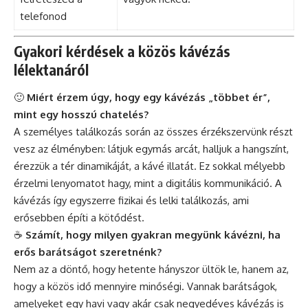
telefonod
Gyakori kérdések a közös kávézás
lélektanáról
🙂
Miért érzem úgy, hogy egy kávézás „többet ér”,
mint egy hosszú chatelés?
A személyes találkozás során az összes érzékszervünk részt
vesz az élményben: látjuk egymás arcát, halljuk a hangszínt,
érezzük a tér dinamikáját, a kávé illatát. Ez sokkal mélyebb
érzelmi lenyomatot hagy, mint a digitális kommunikáció. A
kávézás így egyszerre fizikai és lelki találkozás, ami
erősebben építi a kötődést.
☕
Számít, hogy milyen gyakran megyünk kávézni, ha
erős barátságot szeretnénk?
Nem az a döntő, hogy hetente hányszor ültök le, hanem az,
hogy a közös idő mennyire minőségi. Vannak barátságok,
amelyeket egy havi vagy akár csak negyedéves kávézás is