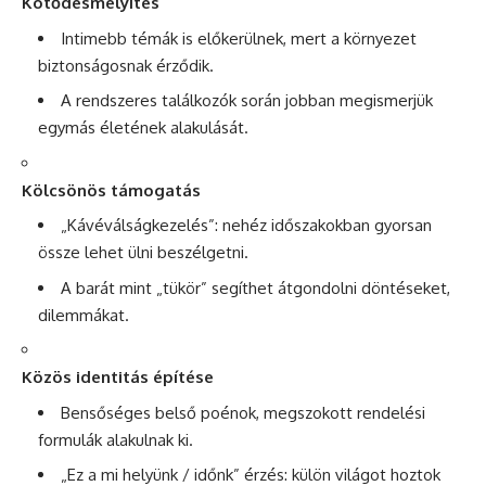
Kötődésmélyítés
Intimebb témák is előkerülnek, mert a környezet
biztonságosnak érződik.
A rendszeres találkozók során jobban megismerjük
egymás életének alakulását.
Kölcsönös támogatás
„Kávéválságkezelés”: nehéz időszakokban gyorsan
össze lehet ülni beszélgetni.
A barát mint „tükör” segíthet átgondolni döntéseket,
dilemmákat.
Közös identitás építése
Bensőséges belső poénok, megszokott rendelési
formulák alakulnak ki.
„Ez a mi helyünk / időnk” érzés: külön világot hoztok