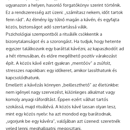
ugyanazon a helyen, hasonló forgatókönyv szerint történik.
Ez a rendszeresség azt üzeni: „számítasz nekem, időt tartok
fenn rád”. Az élmény így túlnő magán a kávén, és egyfajta
közös, biztonságot adó szertartássá válik.
Pszichológiai szempontból a rituálék csökkentik a
bizonytalanságot és a szorongást. Ha tudjuk, hogy hetente
egyszer találkozunk egy baráttal kávézni, az kapaszkodót ad
a hét ritmusában, és előre megélhető pozitív várakozást
épít. A közös kávé ezért gyakran „mentőöv” a zsúfolt,
stresszes napokban: egy időkeret, amikor lassíthatunk és
kapcsolódhatunk.
Emellett a kávézás könnyen „beilleszthető” az életünkbe:
nem igényel nagy szervezést, különleges alkalmat vagy
komoly anyagi ráfordítást. Éppen ezért válhat tartós
szokássá, majd rituálévá. A közös kávé lassan olyan lesz,
mint egy közös nyelv: ha azt mondod egy barátodnak,
„ugorjunk be egy kávéra”, valójában azt üzened: szeretnék
veled lenni, meghallgatni, megosztani.