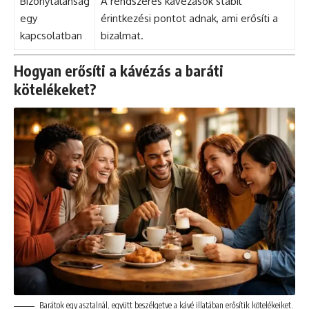
Bizonytalanság
A rendszeres kávézások stabil
egy
érintkezési pontot adnak, ami erősíti a
kapcsolatban
bizalmat.
Hogyan erősíti a kávézás a baráti
kötelékeket?
Barátok egy asztalnál, együtt beszélgetve a kávé illatában erősítik kötelékeiket.