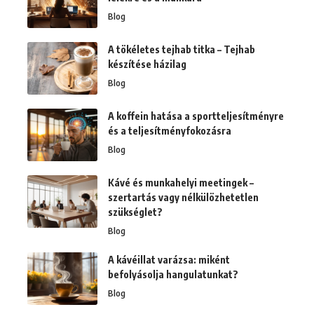
Blog
A tökéletes tejhab titka – Tejhab
készítése házilag
Blog
A koffein hatása a sportteljesítményre
és a teljesítményfokozásra
Blog
Kávé és munkahelyi meetingek –
szertartás vagy nélkülözhetetlen
szükséglet?
Blog
A kávéillat varázsa: miként
befolyásolja hangulatunkat?
Blog