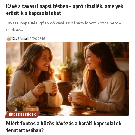
Kávé a tavaszi napsütésben – apró rituálék, amelyek
erősítik a kapcsolatokat
Tavaszi napsütés, gőzölgő kávé és néhány lopott, közös perc –
ezek az…
Kávéfajták
2026.05.16.
ÉRDEKESSÉGEK
Miért fontos a közös kávézás a baráti kapcsolatok
fenntartásában?