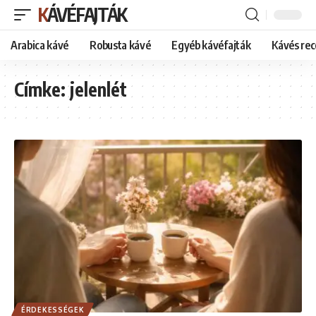
KÁVÉFAJTÁK
Arabica kávé
Robusta kávé
Egyéb kávéfajták
Kávés rec
Címke:
jelenlét
ÉRDEKESSÉGEK