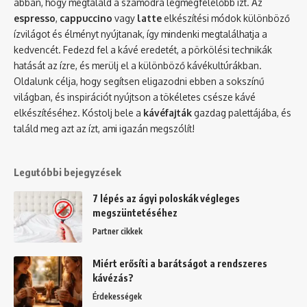
abban, hogy megtaláld a számodra legmegfelelőbb ízt. Az
espresso
,
cappuccino
vagy
latte
elkészítési módok különböző
ízvilágot és élményt nyújtanak, így mindenki megtalálhatja a
kedvencét. Fedezd fel a kávé eredetét, a pörkölési technikák
hatását az ízre, és merülj el a különböző kávékultúrákban.
Oldalunk célja, hogy segítsen eligazodni ebben a sokszínű
világban, és inspirációt nyújtson a tökéletes csésze kávé
elkészítéséhez. Kóstolj bele a
kávéfajták
gazdag palettájába, és
találd meg azt az ízt, ami igazán megszólít!
Legutóbbi bejegyzések
7 lépés az ágyi poloskák végleges
megszüntetéséhez
Partner cikkek
Miért erősíti a barátságot a rendszeres
kávézás?
Érdekességek