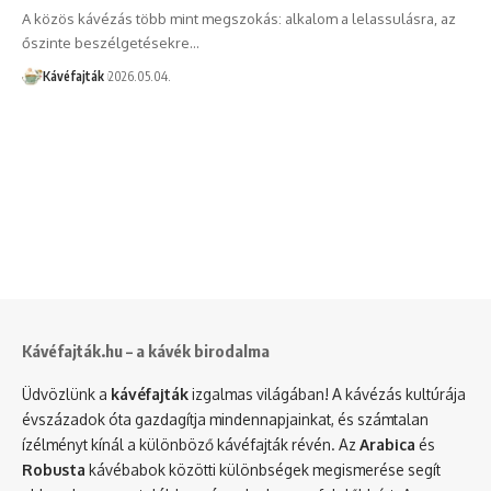
A közös kávézás több mint megszokás: alkalom a lelassulásra, az
őszinte beszélgetésekre…
Kávéfajták
2026.05.04.
Kávéfajták.hu – a kávék birodalma
Üdvözlünk a
kávéfajták
izgalmas világában! A kávézás kultúrája
évszázadok óta gazdagítja mindennapjainkat, és számtalan
ízélményt kínál a különböző kávéfajták révén. Az
Arabica
és
Robusta
kávébabok közötti különbségek megismerése segít