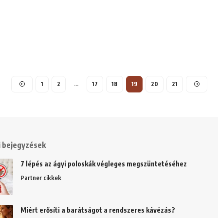
1
2
…
17
18
19
20
21
 bejegyzések
7 lépés az ágyi poloskák végleges megszüntetéséhez
Partner cikkek
Miért erősíti a barátságot a rendszeres kávézás?