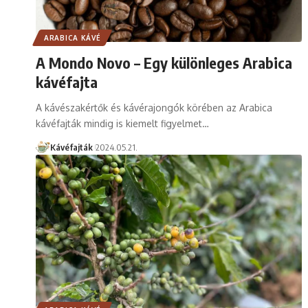
ARABICA KÁVÉ
A Mondo Novo – Egy különleges Arabica
kávéfajta
A kávészakértők és kávérajongók körében az Arabica
kávéfajták mindig is kiemelt figyelmet…
Kávéfajták
2024.05.21.