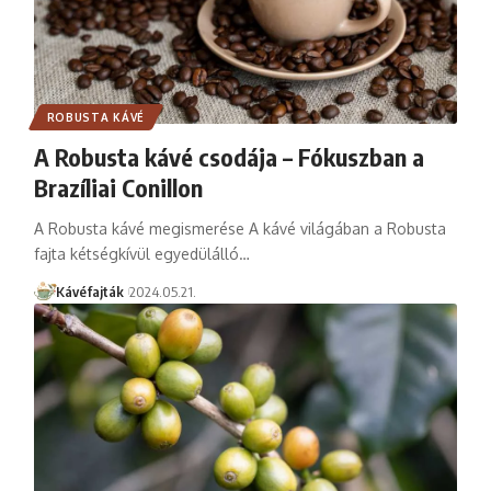
ROBUSTA KÁVÉ
A Robusta kávé csodája – Fókuszban a
Brazíliai Conillon
A Robusta kávé megismerése A kávé világában a Robusta
fajta kétségkívül egyedülálló…
Kávéfajták
2024.05.21.