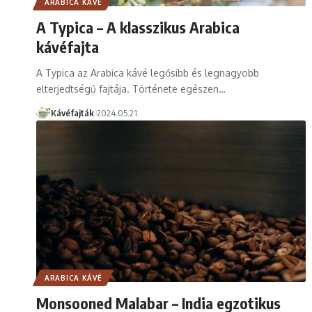
ARABICA KÁVÉ
A Typica – A klasszikus Arabica
kávéfajta
A Typica az Arabica kávé legősibb és legnagyobb
elterjedtségű fajtája. Története egészen…
Kávéfajták
2024.05.21.
ARABICA KÁVÉ
Monsooned Malabar – India egzotikus