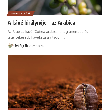
ARABICA KÁVÉ
A kávé királynője – az Arabica
Az Arabica kávé (Coffea arabica) a legismertebb és
legértékesebb kávéfajta a világon.…
Kávéfajták
2024.05.21.