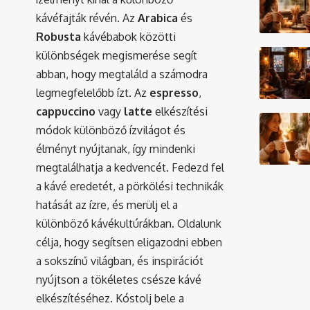
kávéfajták révén. Az
Arabica
és
Robusta
kávébabok közötti
különbségek megismerése segít
abban, hogy megtaláld a számodra
legmegfelelőbb ízt. Az
espresso
,
cappuccino
vagy
latte
elkészítési
módok különböző ízvilágot és
élményt nyújtanak, így mindenki
megtalálhatja a kedvencét. Fedezd fel
a kávé eredetét, a pörkölési technikák
hatását az ízre, és merülj el a
különböző kávékultúrákban. Oldalunk
célja, hogy segítsen eligazodni ebben
a sokszínű világban, és inspirációt
nyújtson a tökéletes csésze kávé
elkészítéséhez. Kóstolj bele a