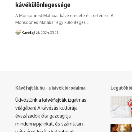
kávékülönlegessége
A Monsooned Malabar kávé eredete és története A
Monsooned Malabar egy különleges,…
Kávéfajták
2024.05.21.
Kávéfajták.hu – a kávék birodalma
Legutóbbi
Üdvözlünk a
kávéfajták
izgalmas
világában! A kávézás kultúrája
évszázadok óta gazdagítja
mindennapjainkat, és számtalan
ízélményt kínál a különböző