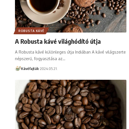
ROBUSTA KÁVÉ
A Robusta kávé világhódító útja
A Robusta kávé különleges útja Indiában A kávé világszerte
népszerű, fogyasztása az…
Kávéfajták
2024.05.21.