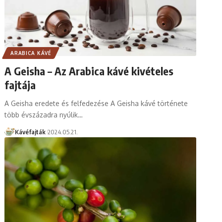
ARABICA KÁVÉ
A Geisha – Az Arabica kávé kivételes
fajtája
A Geisha eredete és felfedezése A Geisha kávé története
több évszázadra nyúlik…
Kávéfajták
2024.05.21.