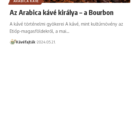
ARABICA KÁVÉ
Az Arabica kávé királya – a Bourbon
A kávé történelmi gyökerei A kávé, mint kultúrnövény az
Etióp-magasföldekről, a mai…
Kávéfajták
2024.05.21.