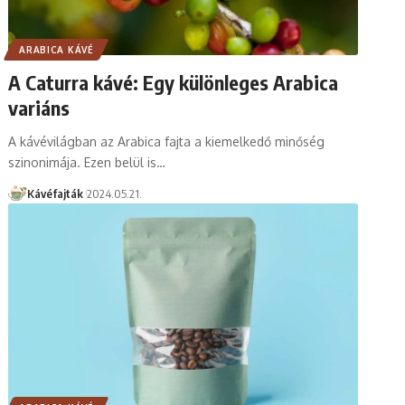
ARABICA KÁVÉ
A Caturra kávé: Egy különleges Arabica
variáns
A kávévilágban az Arabica fajta a kiemelkedő minőség
szinonimája. Ezen belül is…
Kávéfajták
2024.05.21.