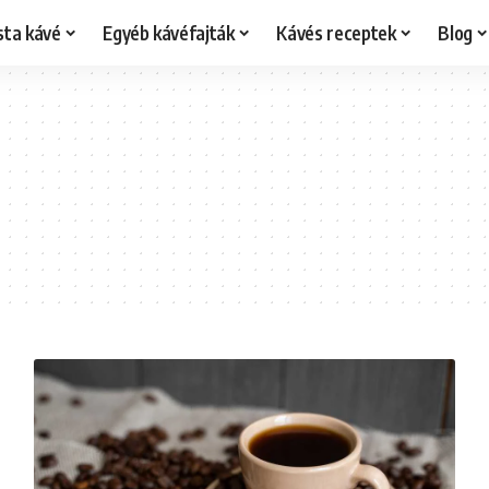
sta kávé
Egyéb kávéfajták
Kávés receptek
Blog