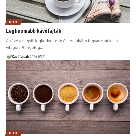
BLOG
Legfinomabb kávéfajták
A kávé az egyik legkedveltebb és leginkább fogyasztott ital a
világon. Rengeteg…
Kávéfajták
2024.05.21.
BLOG