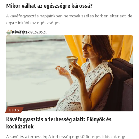
Mikor válhat az egészségre károssá?
A kávéfogyasztás napjainkban nemcsak széles körben elterjedt, de
egyre inkább az egészséges…
Kávéfajták
2024.05.21.
BLOG
Kávéfogyasztás a terhesség alatt: Előnyök és
kockázatok
A kávé és a terhesség A terhesség egy különleges időszak egy