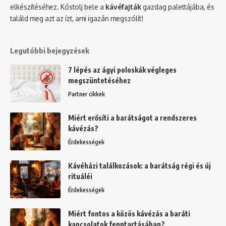
elkészítéséhez. Kóstolj bele a
kávéfajták
gazdag palettájába, és
találd meg azt az ízt, ami igazán megszólít!
Legutóbbi bejegyzések
7 lépés az ágyi poloskák végleges
megszüntetéséhez
Partner cikkek
Miért erősíti a barátságot a rendszeres
kávézás?
Érdekességek
Kávéházi találkozások: a barátság régi és új
rituáléi
Érdekességek
Miért fontos a közös kávézás a baráti
kapcsolatok fenntartásában?