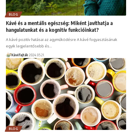
BLOG
Kávé és a mentális egészség: Miként javíthatja a
hangulatunkat és a kognitív funkcióinkat?
A kávé pozitív hatásai az agyműködésre A kávé fogyasztásának
egyik legjelentősebb és…
Kávéfajták
2024.05.21.
BLOG