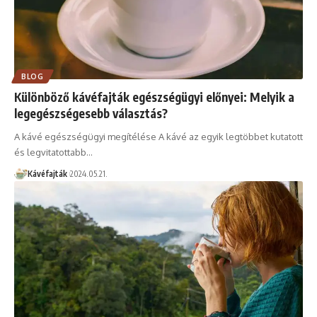
BLOG
Különböző kávéfajták egészségügyi előnyei: Melyik a
legegészségesebb választás?
A kávé egészségügyi megítélése A kávé az egyik legtöbbet kutatott
és legvitatottabb…
Kávéfajták
2024.05.21.