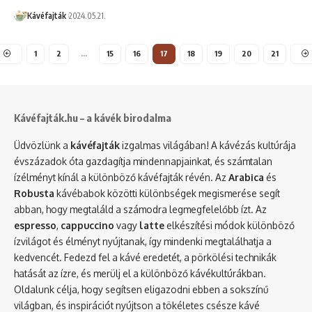
Kávéfajták
2024.05.21.
1
2
…
15
16
17
18
19
20
21
Kávéfajták.hu – a kávék birodalma
Üdvözlünk a
kávéfajták
izgalmas világában! A kávézás kultúrája
évszázadok óta gazdagítja mindennapjainkat, és számtalan
ízélményt kínál a különböző kávéfajták révén. Az
Arabica
és
Robusta
kávébabok közötti különbségek megismerése segít
abban, hogy megtaláld a számodra legmegfelelőbb ízt. Az
espresso
,
cappuccino
vagy
latte
elkészítési módok különböző
ízvilágot és élményt nyújtanak, így mindenki megtalálhatja a
kedvencét. Fedezd fel a kávé eredetét, a pörkölési technikák
hatását az ízre, és merülj el a különböző kávékultúrákban.
Oldalunk célja, hogy segítsen eligazodni ebben a sokszínű
világban, és inspirációt nyújtson a tökéletes csésze kávé