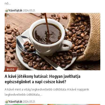
nő…
Kávéfajták
2024.05.21.
BLOG
A kávé jótékony hatásai: Hogyan javíthatja
egészségünket a napi csésze kávé?
A kávé mint a világ legkedveltebb üdítőitala A kávé napjaink
legkedveltebb üdítőitala,…
Kávéfajták
2024.05.21.