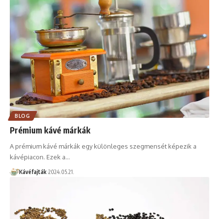
BLOG
Prémium kávé márkák
A prémium kávé márkák egy különleges szegmensét képezik a
kávépiacon. Ezek a…
Kávéfajták
2024.05.21.