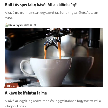
Bolti Vs specialty kávé: Mi a különbség?
A kávé ma már nemcsak egyszerű ital, hanem igazi életstílus, ami
mind…
Kávéfajták
2024.05.21.
BLOG
A kávé koffeintartalma
A kávé az egyik legkedveltebb és leggyakrabban fogyasztott ital a
világon. Ennek…