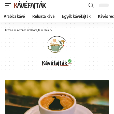
KÁVÉFAJTÁK
Arabica kávé
Robusta kávé
Egyéb kávéfajták
Kávés rec
Kezdőlap
»
Archives for Kávéfajták
»
Oldal 17
Kávéfajták