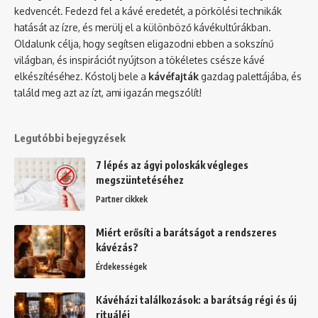
kedvencét. Fedezd fel a kávé eredetét, a pörkölési technikák
hatását az ízre, és merülj el a különböző kávékultúrákban.
Oldalunk célja, hogy segítsen eligazodni ebben a sokszínű
világban, és inspirációt nyújtson a tökéletes csésze kávé
elkészítéséhez. Kóstolj bele a
kávéfajták
gazdag palettájába, és
találd meg azt az ízt, ami igazán megszólít!
Legutóbbi bejegyzések
7 lépés az ágyi poloskák végleges
megszüntetéséhez
Partner cikkek
Miért erősíti a barátságot a rendszeres
kávézás?
Érdekességek
Kávéházi találkozások: a barátság régi és új
rituáléi