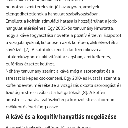
neurotranszmitterek szintjét az agyban, amelyek
elengedhetetlenek a hangulat szabályozásában.
Emellett a koffein stimuláló hatása is hozzájárulhat a jobb
hangulat eléréséhez. Egy 2005-ös tanulmány kimutatta,
hogy a kávé fogyasztása növelte a pozitív érzelmi állapotot
a vizsgalanyoknál, különösen azok körében, akik élvezték a
kávé ízét [7]. A kutatók szerint a koffein fokozza a
jutalomközpontok aktivitását az agyban, ami kellemes,
eufórikus érzetet kelthet.
Néhány tanulmány szerint a kávé még a szorongást és a
stresszt is képes csökkenteni. Egy 2010-es kutatás szerint a
koffeinbevitel mérsékelte a vizsgázás okozta szorongást és
fiziológiai stresszválaszt a hallgatóknál [8]. A koffein
antistressz hatása valószínűleg a kortizol stresszhormon
csökkentésével függ össze.
A kávé és a kognitív hanyatlás megelőzése
A kognitív funkciók javításán túl a rendszeres