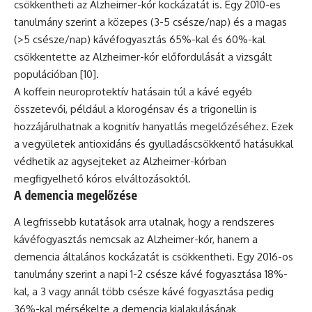
csökkentheti az Alzheimer-kór kockázatát is. Egy 2010-es
tanulmány szerint a közepes (3-5 csésze/nap) és a magas
(>5 csésze/nap) kávéfogyasztás 65%-kal és 60%-kal
csökkentette az Alzheimer-kór előfordulását a vizsgált
populációban [10].
A koffein neuroprotektív hatásain túl a kávé egyéb
összetevői, például a klorogénsav és a trigonellin is
hozzájárulhatnak a kognitív hanyatlás megelőzéséhez. Ezek
a vegyületek antioxidáns és gyulladáscsökkentő hatásukkal
védhetik az agysejteket az Alzheimer-kórban
megfigyelhető kóros elváltozásoktól.
A demencia megelőzése
A legfrissebb kutatások arra utalnak, hogy a rendszeres
kávéfogyasztás nemcsak az Alzheimer-kór, hanem a
demencia általános kockázatát is csökkentheti. Egy 2016-os
tanulmány szerint a napi 1-2 csésze kávé fogyasztása 18%-
kal, a 3 vagy annál több csésze kávé fogyasztása pedig
36%-kal mérsékelte a demencia kialakulásának