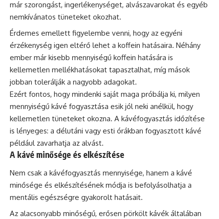
már szorongást, ingerlékenységet, alvászavarokat és egyéb
nemkívánatos tüneteket okozhat.
Érdemes emellett figyelembe venni, hogy az egyéni
érzékenység igen eltérő lehet a koffein hatásaira. Néhány
ember már kisebb mennyiségű koffein hatására is
kellemetlen mellékhatásokat tapasztalhat, míg mások
jobban tolerálják a nagyobb adagokat.
Ezért fontos, hogy mindenki saját maga próbálja ki, milyen
mennyiségű kávé fogyasztása esik jól neki anélkül, hogy
kellemetlen tüneteket okozna. A kávéfogyasztás időzítése
is lényeges: a délutáni vagy esti órákban fogyasztott kávé
például zavarhatja az alvást.
A kávé minősége és elkészítése
Nem csak a kávéfogyasztás mennyisége, hanem a kávé
minősége és elkészítésének módja is befolyásolhatja a
mentális egészségre gyakorolt hatásait.
Az alacsonyabb minőségű, erősen pörkölt
kávék
általában