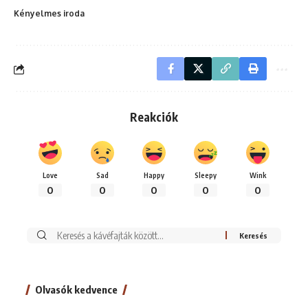
Kényelmes iroda
Reakciók
Love
Sad
Happy
Sleepy
Wink
0
0
0
0
0
Keresés:
Olvasók kedvence