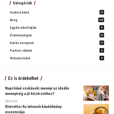
Kategóriák
Arabica kávé
21
Blog
128
Egyéb kávéfajták
8
Érdekességek
25
Kávés receptek
17
Partner cikkek
4
Robusta kávé
8
Ez is érdekelhet
Napi kávé szokások: mennyi az ideális
mennyiség a jó közérzethez?
2025.11.04.
Ristretto: Az intenzív kávéélmény
esszenciája