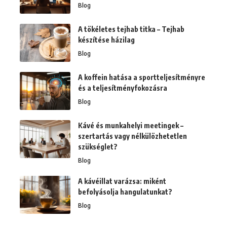
Blog
A tökéletes tejhab titka – Tejhab
készítése házilag
Blog
A koffein hatása a sportteljesítményre
és a teljesítményfokozásra
Blog
Kávé és munkahelyi meetingek –
szertartás vagy nélkülözhetetlen
szükséglet?
Blog
A kávéillat varázsa: miként
befolyásolja hangulatunkat?
Blog