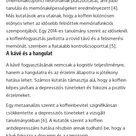
(memóriaközpont) neuronainak plaszticitását, ami jobb
tanulási és memóriaképességeket eredményezett [4].
Más kutatások arra utalnak, hogy a koffein különösen
előnyös lehet az idősebb felnőttek memóriafunkciói
szempontjából. Egy 2014-es tanulmány szerint az időseknél
a koffeinfogyasztás javította a rövid távú és a felismerési
memóriát, szemben a fiatalabb kontrollcsoporttal [5].
A kávé és a hangulat
A kávé fogyasztásának nemcsak a kognitív teljesítményre,
hanem a hangulatra és az érzelmi állapotra is jótékony
hatása lehet. Számos kutatás támasztja alá, hogy a koffein
képes javítani a depressziós tüneteket és fokozni a pozitív
érzelmeket.
Egy metaanalízis szerint a koffeinbevitel szignifikánsan
csökkentette a depressziós tüneteket a vizsgált
tanulmányokban [6]. A kutatók szerint a koffein
antidepresszáns hatása részben annak tudható be, hogy a
kávé fokozza a dopamin és a szerotonin