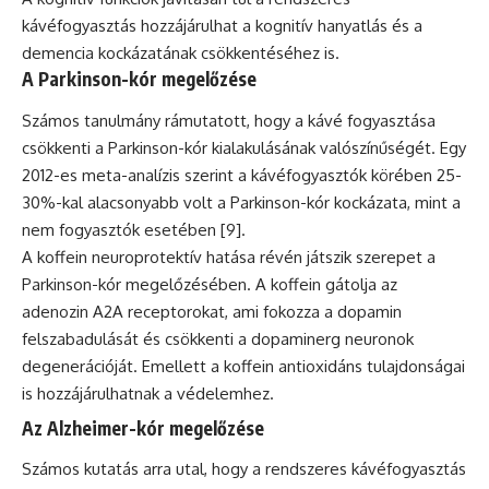
kávéfogyasztás hozzájárulhat a kognitív hanyatlás és a
demencia kockázatának csökkentéséhez is.
A Parkinson-kór megelőzése
Számos tanulmány rámutatott, hogy a kávé fogyasztása
csökkenti a Parkinson-kór kialakulásának valószínűségét. Egy
2012-es meta-analízis szerint a kávéfogyasztók körében 25-
30%-kal alacsonyabb volt a Parkinson-kór kockázata, mint a
nem fogyasztók esetében [9].
A koffein neuroprotektív hatása révén játszik szerepet a
Parkinson-kór megelőzésében. A koffein gátolja az
adenozin A2A receptorokat, ami fokozza a dopamin
felszabadulását és csökkenti a dopaminerg neuronok
degenerációját. Emellett a koffein antioxidáns tulajdonságai
is hozzájárulhatnak a védelemhez.
Az Alzheimer-kór megelőzése
Számos kutatás arra utal, hogy a rendszeres kávéfogyasztás