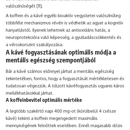
valószínűségét [11].
A koffein és a kávé egyéb bioaktív vegyületei valószínűleg
többféle mechanizmus révén is védhetik az agyat a kognitív
hanyatlástól. Ilyenek lehetnek az antioxidáns hatás, a
neuroprotekcióra való képesség, a gyulladáscsökkentés és
a vércukorszint szabályozása.
A kávé fogyasztásának optimális módja a
mentális egészség szempontjából
Bár a kávé számos előnnyel járhat a mentális egészség
tekintetében, fontos, hogy a fogyasztását mértékletesen és
tudatosan végezzük. A túlzott kávéfogyasztás ugyanis káros
mellékhatásokkal járhat.
A koffeinbevitel optimális mértéke
A legtöbb szakértő napi 400 mg-ot (körülbelül 4 csésze
kávé) tekinti a koffein megengedett maximális
mennyiségének felnőttek esetében. Ennél magasabb dózis