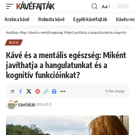
KÁVÉFAJTÁK
Aa
Font
Resizer
Arabica kávé
Robusta kávé
Egyéb kávéfajták
Kávés rec
Kezdőlap
»
Blog
»
Kávé és a mentális egészség: Miként javíthatja a hangulatunkat és a kognitív funkcióinkat?
BLOG
Kávé és a mentális egészség: Miként
javíthatja a hangulatunkat és a
kognitív funkcióinkat?
9 Perc olvasás
Kávéfajták
2024.05.21.