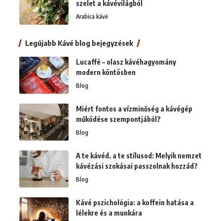
szelet a kávévilágból
Arabica kávé
Legújabb Kávé blog bejegyzések
Lucaffé – olasz kávéhagyomány
modern köntösben
Blog
Miért fontos a vízminőség a kávégép
működése szempontjából?
Blog
A te kávéd, a te stílusod: Melyik nemzet
kávézási szokásai passzolnak hozzád?
Blog
Kávé pszichológia: a koffein hatása a
lélekre és a munkára