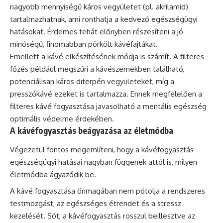
nagyobb mennyiségű káros vegyületet (pl. akrilamid)
tartalmazhatnak, ami ronthatja a kedvező egészségügyi
hatásokat. Érdemes tehát előnyben részesíteni a jó
minőségű, finomabban pörkölt kávéfajtákat.
Emellett a kávé elkészítésének módja is számít. A filteres
főzés például megszűri a kávészemekben található,
potenciálisan káros diterpén vegyületeket, míg a
presszókávé ezeket is tartalmazza. Ennek megfelelően a
filteres kávé fogyasztása javasolható a mentális egészség
optimális védelme érdekében.
A kávéfogyasztás beágyazása az életmódba
Végezetül fontos megemlíteni, hogy a kávéfogyasztás
egészségügyi hatásai nagyban függenek attól is, milyen
életmódba ágyazódik be.
A kávé fogyasztása önmagában nem pótolja a rendszeres
testmozgást, az egészséges étrendet és a stressz
kezelését. Sőt, a kávéfogyasztás rosszul beillesztve az