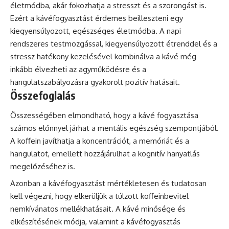
életmódba, akár fokozhatja a stresszt és a szorongást is.
Ezért a kávéfogyasztást érdemes beilleszteni egy
kiegyensúlyozott, egészséges életmódba. A napi
rendszeres testmozgással, kiegyensúlyozott étrenddel és a
stressz hatékony kezelésével kombinálva a kávé még
inkább élvezheti az agyműködésre és a
hangulatszabályozásra gyakorolt pozitív hatásait.
Összefoglalás
Összességében elmondható, hogy a kávé fogyasztása
számos előnnyel járhat a mentális egészség szempontjából.
A koffein javíthatja a koncentrációt, a memóriát és a
hangulatot, emellett hozzájárulhat a kognitív hanyatlás
megelőzéséhez is.
Azonban a kávéfogyasztást mértékletesen és tudatosan
kell végezni, hogy elkerüljük a túlzott koffeinbevitel
nemkívánatos mellékhatásait. A kávé minősége és
elkészítésének módja, valamint a kávéfogyasztás