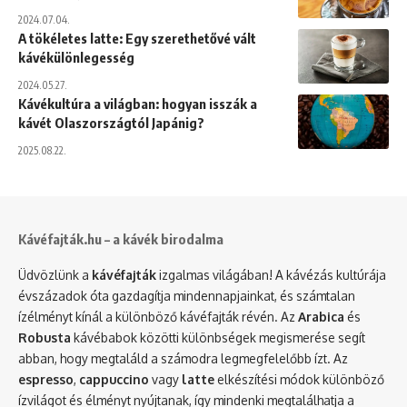
2024.07.04.
A tökéletes latte: Egy szerethetővé vált
kávékülönlegesség
2024.05.27.
Kávékultúra a világban: hogyan isszák a
kávét Olaszországtól Japánig?
2025.08.22.
Kávéfajták.hu – a kávék birodalma
Üdvözlünk a
kávéfajták
izgalmas világában! A kávézás kultúrája
évszázadok óta gazdagítja mindennapjainkat, és számtalan
ízélményt kínál a különböző kávéfajták révén. Az
Arabica
és
Robusta
kávébabok közötti különbségek megismerése segít
abban, hogy megtaláld a számodra legmegfelelőbb ízt. Az
espresso
,
cappuccino
vagy
latte
elkészítési módok különböző
ízvilágot és élményt nyújtanak, így mindenki megtalálhatja a