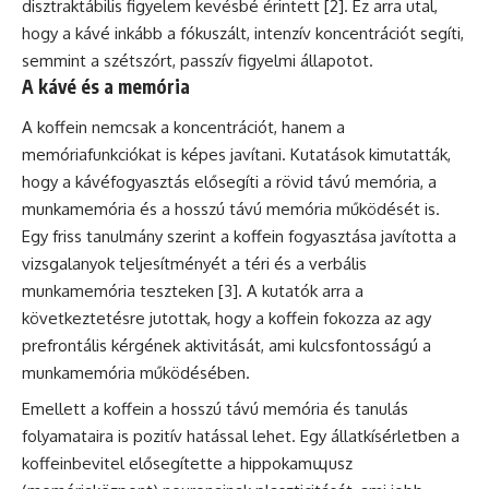
disztraktábilis figyelem kevésbé érintett [2]. Ez arra utal,
hogy a kávé inkább a fókuszált, intenzív koncentrációt segíti,
semmint a szétszórt, passzív figyelmi állapotot.
A kávé és a memória
A koffein nemcsak a koncentrációt, hanem a
memóriafunkciókat is képes javítani. Kutatások kimutatták,
hogy a kávéfogyasztás elősegíti a rövid távú memória, a
munkamemória és a hosszú távú memória működését is.
Egy friss tanulmány szerint a koffein fogyasztása javította a
vizsgalanyok teljesítményét a téri és a verbális
munkamemória teszteken [3]. A kutatók arra a
következtetésre jutottak, hogy a koffein fokozza az agy
prefrontális kérgének aktivitását, ami kulcsfontosságú a
munkamemória működésében.
Emellett a koffein a hosszú távú memória és tanulás
folyamataira is pozitív hatással lehet. Egy állatkísérletben a
koffeinbevitel elősegítette a hippokamպusz