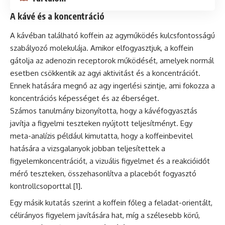
A kávé és a koncentráció
A kávéban található
koffein
az agyműködés kulcsfontosságú
szabályozó molekulája. Amikor elfogyasztjuk, a koffein
gátolja az adenozin receptorok működését, amelyek normál
esetben csökkentik az agyi aktivitást és a koncentrációt.
Ennek hatására megnő az agy ingerlési szintje, ami fokozza a
koncentrációs képességet és az éberséget.
Számos tanulmány bizonyította, hogy a kávéfogyasztás
javítja a figyelmi teszteken nyújtott teljesítményt. Egy
meta-analízis például kimutatta, hogy a koffeinbevitel
hatására a vizsgalanyok jobban teljesítettek a
figyelemkoncentrációt, a vizuális figyelmet és a reakcióidőt
mérő teszteken, összehasonlítva a placebót fogyasztó
kontrollcsoporttal [1].
Egy másik kutatás szerint a koffein főleg a feladat-orientált,
célirányos figyelem javítására hat, míg a szélesebb körű,