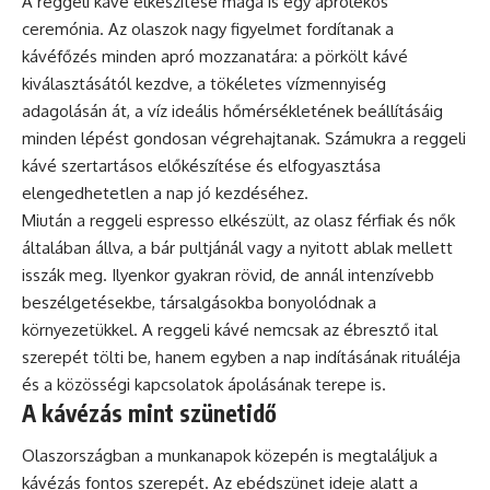
A reggeli kávé elkészítése maga is egy aprólékos
ceremónia. Az olaszok nagy figyelmet fordítanak a
kávéfőzés minden apró mozzanatára: a pörkölt kávé
kiválasztásától kezdve, a tökéletes vízmennyiség
adagolásán át, a víz ideális hőmérsékletének beállításáig
minden lépést gondosan végrehajtanak. Számukra a reggeli
kávé szertartásos előkészítése és elfogyasztása
elengedhetetlen a nap jó kezdéséhez.
Miután a reggeli espresso elkészült, az olasz férfiak és nők
általában állva, a bár pultjánál vagy a nyitott ablak mellett
isszák meg. Ilyenkor gyakran rövid, de annál intenzívebb
beszélgetésekbe, társalgásokba bonyolódnak a
környezetükkel. A reggeli kávé nemcsak az ébresztő ital
szerepét tölti be, hanem egyben a nap indításának rituáléja
és a közösségi kapcsolatok ápolásának terepe is.
A kávézás mint szünetidő
Olaszországban a munkanapok közepén is megtaláljuk a
kávézás fontos szerepét. Az ebédszünet ideje alatt a