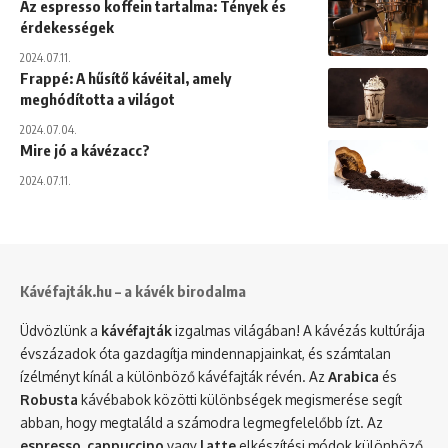
Az espresso koffein tartalma: Tények és
érdekességek
2024.07.11.
Frappé: A hűsítő kávéital, amely
meghódította a világot
2024.07.04.
Mire jó a kávézacc?
2024.07.11.
Kávéfajták.hu – a kávék birodalma
Üdvözlünk a
kávéfajták
izgalmas világában! A kávézás kultúrája
évszázadok óta gazdagítja mindennapjainkat, és számtalan
ízélményt kínál a különböző kávéfajták révén. Az
Arabica
és
Robusta
kávébabok közötti különbségek megismerése segít
abban, hogy megtaláld a számodra legmegfelelőbb ízt. Az
espresso
,
cappuccino
vagy
latte
elkészítési módok különböző