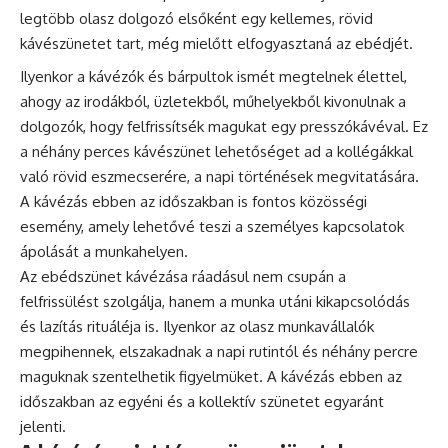
legtöbb olasz dolgozó elsőként egy kellemes, rövid
kávészünetet tart, még mielőtt elfogyasztaná az ebédjét.
Ilyenkor a kávézók és bárpultok ismét megtelnek élettel,
ahogy az irodákból, üzletekből, műhelyekből kivonulnak a
dolgozók, hogy felfrissítsék magukat egy presszókávéval. Ez
a néhány perces kávészünet lehetőséget ad a kollégákkal
való rövid eszmecserére, a napi történések megvitatására.
A kávézás ebben az időszakban is fontos közösségi
esemény, amely lehetővé teszi a személyes kapcsolatok
ápolását a munkahelyen.
Az ebédszünet kávézása ráadásul nem csupán a
felfrissülést szolgálja, hanem a munka utáni kikapcsolódás
és lazítás rituáléja is. Ilyenkor az olasz munkavállalók
megpihennek, elszakadnak a napi rutintól és néhány percre
maguknak szentelhetik figyelmüket. A kávézás ebben az
időszakban az egyéni és a kollektív szünetet egyaránt
jelenti.