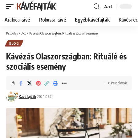
KÁVÉFAJTÁK
Aa
Font
Resizer
Arabica kávé
Robusta kávé
Egyéb kávéfajták
Kávés rec
Kezdőlap
»
Blog
»
Kávézás Olaszországban: Rituálé és szociális esemény
BLOG
Kávézás Olaszországban: Rituálé és
szociális esemény
6 Perc olvasás
Kávéfajták
2024.05.21.