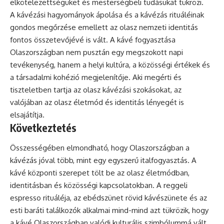
elkötelezettségüket és mesterségbeli tudásukat tükrözi.
A kávézási hagyományok ápolása és a kávézás rituáléinak
gondos megőrzése emellett az olasz nemzeti identitás
fontos összetevőjévé is vált. A kávé fogyasztása
Olaszországban nem pusztán egy megszokott napi
tevékenység, hanem a helyi kultúra, a közösségi értékek és
a társadalmi kohézió megjelenítője. Aki megérti és
tiszteletben tartja az olasz kávézási szokásokat, az
valójában az olasz életmód és identitás lényegét is
elsajátítja.
Következtetés
Összességében elmondható, hogy Olaszországban a
kávézás jóval több, mint egy egyszerű italfogyasztás. A
kávé központi szerepet tölt be az olasz életmódban,
identitásban és közösségi kapcsolatokban. A reggeli
espresso rituáléja, az ebédszünet rövid kávészünete és az
esti baráti találkozók alkalmai mind-mind azt tükrözik, hogy
a kávé Olaszországban valódi kulturális szimbólummá vált.