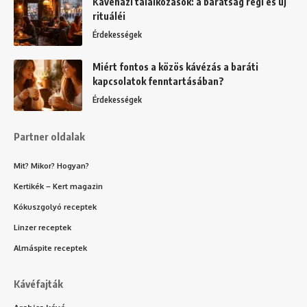
Kávéházi találkozások: a barátság régi és új
rituáléi
Érdekességek
Miért fontos a közös kávézás a baráti
kapcsolatok fenntartásában?
Érdekességek
Partner oldalak
Mit? Mikor? Hogyan?
Kertikék – Kert magazin
Kókuszgolyó receptek
Linzer receptek
Almáspite receptek
Kávéfajták