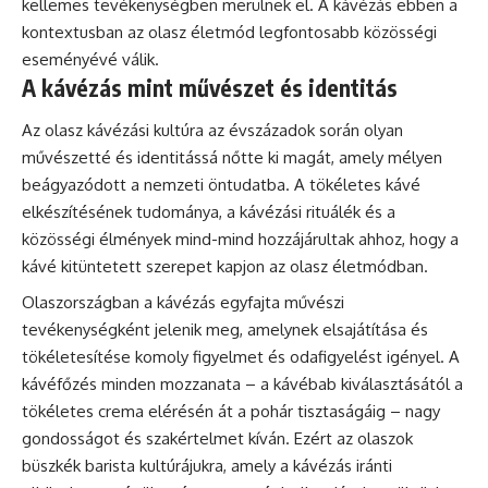
kellemes tevékenységben merülnek el. A kávézás ebben a
kontextusban az olasz életmód legfontosabb közösségi
eseményévé válik.
A kávézás mint művészet és identitás
Az olasz kávézási kultúra az évszázadok során olyan
művészetté és identitássá nőtte ki magát, amely mélyen
beágyazódott a nemzeti öntudatba. A tökéletes kávé
elkészítésének tudománya, a kávézási rituálék és a
közösségi élmények mind-mind hozzájárultak ahhoz, hogy a
kávé kitüntetett szerepet kapjon az olasz életmódban.
Olaszországban a kávézás egyfajta művészi
tevékenységként jelenik meg, amelynek elsajátítása és
tökéletesítése komoly figyelmet és odafigyelést igényel. A
kávéfőzés minden mozzanata – a kávébab kiválasztásától a
tökéletes crema elérésén át a pohár tisztaságáig – nagy
gondosságot és szakértelmet kíván. Ezért az olaszok
büszkék
barista
kultúrájukra, amely a kávézás iránti