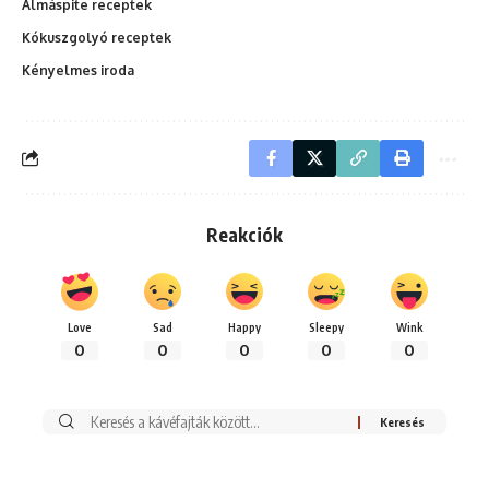
Almáspite receptek
Kókuszgolyó receptek
Kényelmes iroda
Reakciók
Love
Sad
Happy
Sleepy
Wink
0
0
0
0
0
Keresés: