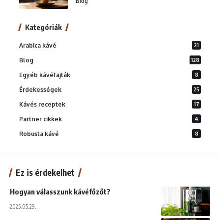
Blog
Kategóriák
Arabica kávé
21
Blog
128
Egyéb kávéfajták
8
Érdekességek
25
Kávés receptek
17
Partner cikkek
4
Robusta kávé
8
Ez is érdekelhet
Hogyan válasszunk kávéfőzőt?
2025.05.29.