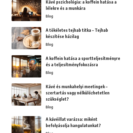
Kávé pszichológia: a koffein hatása a
lélekre és a munkára
Blog
A tökéletes tejhab titka – Tejhab
készítése házilag
Blog
A koffein hatása a sportteljesítményre
és a teljesítményfokozásra
Blog
Kávé és munkahelyi meetingek –
szertartás vagy nélkülözhetetlen
szükséglet?
Blog
A kávéillat varázsa: miként
befolyásolja hangulatunkat?