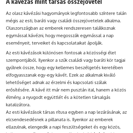
A kávézás mint társas összejövetel
Az olasz kávézási hagyományok legfontosabb színtere talán
mégis az esti, baráti vagy családi összejövetelek alkalma.
Olaszországban az emberek rendszeresen találkoznak
egymással kávézni, hogy megosszák egymással a nap
eseményeit, terveiket és kapcsolataikat ápolják.
Az esti kávézások különösen fontosak a közösségi élet
szempontjából. Ilyenkor a szűk családi vagy baráti kör tagjai
gyűlnek össze, hogy egy kellemes beszélgetés keretében
elfogyasszanak egy-egy kávét. Ezek az alkalmak kiváló
lehetőséget adnak az érzelmi és kapcsolati szálak
erősítésére. A kávé itt már nem pusztán ital, hanem a közös
élmény, a nyugodt együttlét és a kötetlen társalgás
katalizátora.
Az esti kávézások társas rítusa egyben a nap lezárásának, az
elcsendesedésnek a pillanata is. Ilyenkor az emberek
ellazulnak, elengedik a napi feszültségeket és egy közös,