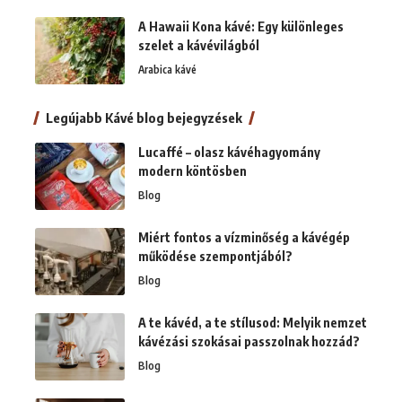
A Hawaii Kona kávé: Egy különleges
szelet a kávévilágból
Arabica kávé
Legújabb Kávé blog bejegyzések
Lucaffé – olasz kávéhagyomány
modern köntösben
Blog
Miért fontos a vízminőség a kávégép
működése szempontjából?
Blog
A te kávéd, a te stílusod: Melyik nemzet
kávézási szokásai passzolnak hozzád?
Blog