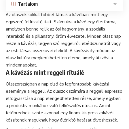
Tartalom
Az olaszok sokkal többet látnak a kávéban, mint egy
egyszerű felfrissítő italt. Számukra a kávé egy életforma,
amelyben benne rejlik az ősi hagyomány, a szociális
interakció és a pillanatnyi öröm élvezete. Minden olasz nap
része a kávézás, legyen szó reggeliről, ebédszünetről vagy
az esti társas összejövetelekről. A kávézás ily módon az
olasz kultúra megkerülhetetlen eleme, amely átszövi a
mindennapokat.
A kávézás mint reggeli rituálé
Olaszországban a nap első és legfontosabb kávézási
eseménye a reggeli. Az olaszok számára a reggeli
espresso
elfogyasztása a nap elengedhetetlen része, amely egyben
a produktív munkához való felkészülés rítusa is. Amint
felébrednek, szinte azonnal egy finom, kis presszókávét
készítenek maguknak, hogy élénkítő hatását élvezhessék.