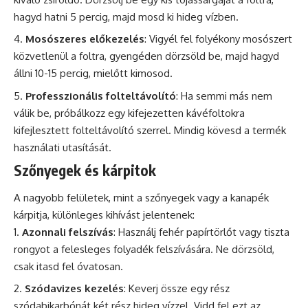
hagyd hatni 5 percig, majd mosd ki hideg vízben.
Mosószeres előkezelés
: Vigyél fel folyékony mosószert
közvetlenül a foltra, gyengéden dörzsöld be, majd hagyd
állni 10-15 percig, mielőtt kimosod.
Professzionális folteltávolító
: Ha semmi más nem
válik be, próbálkozz egy kifejezetten kávéfoltokra
kifejlesztett folteltávolító szerrel. Mindig kövesd a termék
használati utasítását.
Szőnyegek és kárpitok
A nagyobb felületek, mint a szőnyegek vagy a kanapék
kárpitja, különleges kihívást jelentenek:
Azonnali felszívás
: Használj fehér papírtörlőt vagy tiszta
rongyot a felesleges folyadék felszívására. Ne dörzsöld,
csak itasd fel óvatosan.
Szódavizes kezelés
: Keverj össze egy rész
szódabikarbónát két rész hideg vízzel. Vidd fel ezt az