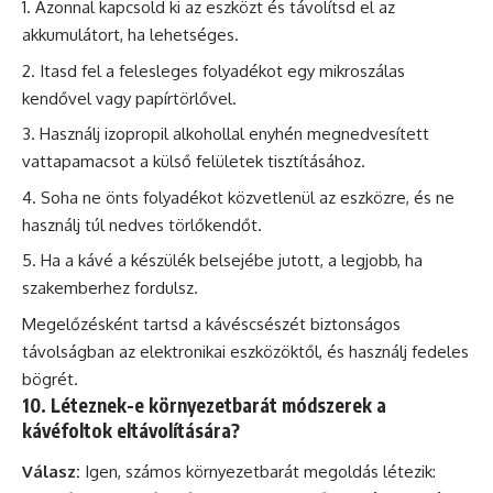
Azonnal kapcsold ki az eszközt és távolítsd el az
akkumulátort, ha lehetséges.
Itasd fel a felesleges folyadékot egy mikroszálas
kendővel vagy papírtörlővel.
Használj izopropil alkohollal enyhén megnedvesített
vattapamacsot a külső felületek tisztításához.
Soha ne önts folyadékot közvetlenül az eszközre, és ne
használj túl nedves törlőkendőt.
Ha a kávé a készülék belsejébe jutott, a legjobb, ha
szakemberhez fordulsz.
Megelőzésként tartsd a kávéscsészét biztonságos
távolságban az elektronikai eszközöktől, és használj fedeles
bögrét.
10. Léteznek-e környezetbarát módszerek a
kávéfoltok eltávolítására?
Válasz:
Igen, számos környezetbarát megoldás létezik: