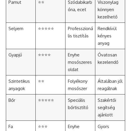
Pamut
⭐⭐
Szódabikarb
Viszonylag
óna, ecet
könnyen
kezelhető
Selyem
⭐⭐⭐⭐⭐
Professzioná
Rendkívül
lis tisztítás
kényes
anyag
Gyapjú
⭐⭐⭐⭐
Enyhe
Óvatosan
mosószeres
kezelendő
oldat
Szintetikus
⭐⭐
Folyékony
Általában jól
anyagok
mosószer
reagálnak
Bőr
⭐⭐⭐⭐⭐
Speciális
Szakértői
bőrtisztító
segítség
ajánlott
Fa
⭐⭐⭐
Enyhe
Gyors