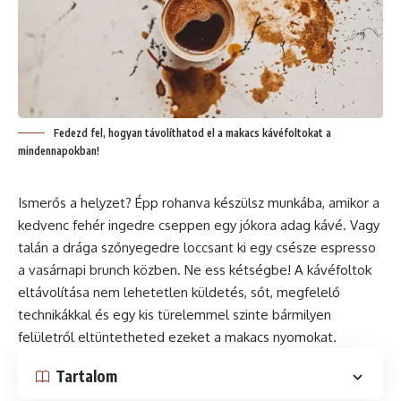
Fedezd fel, hogyan távolíthatod el a makacs kávéfoltokat a
mindennapokban!
Ismerős a helyzet? Épp rohanva készülsz munkába, amikor a
kedvenc fehér ingedre cseppen egy jókora adag
kávé
. Vagy
talán a drága szőnyegedre loccsant ki egy csésze
espresso
a vasárnapi brunch közben. Ne ess kétségbe! A kávéfoltok
eltávolítása nem lehetetlen küldetés, sőt, megfelelő
technikákkal és egy kis türelemmel szinte bármilyen
felületről eltüntetheted ezeket a makacs nyomokat.
Tartalom