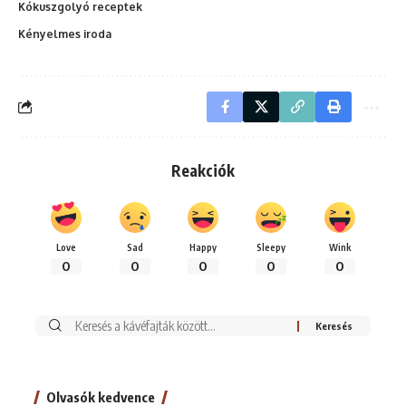
Kókuszgolyó receptek
Kényelmes iroda
Reakciók
Love
Sad
Happy
Sleepy
Wink
0
0
0
0
0
Keresés:
Olvasók kedvence