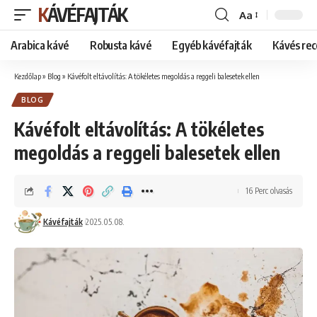
KÁVÉFAJTÁK
Aa
Font
Resizer
Arabica kávé
Robusta kávé
Egyéb kávéfajták
Kávés rec
Kezdőlap
»
Blog
»
Kávéfolt eltávolítás: A tökéletes megoldás a reggeli balesetek ellen
BLOG
Kávéfolt eltávolítás: A tökéletes
megoldás a reggeli balesetek ellen
16 Perc olvasás
Kávéfajták
2025.05.08.