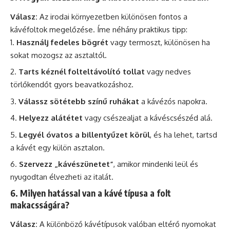
Válasz:
Az irodai környezetben különösen fontos a
kávéfoltok megelőzése. Íme néhány praktikus tipp:
Használj fedeles bögrét
vagy termoszt, különösen ha
sokat mozogsz az asztaltól.
Tarts kéznél folteltávolító tollat
vagy nedves
törlőkendőt gyors beavatkozáshoz.
Válassz sötétebb színű ruhákat
a kávézós napokra.
Helyezz alátétet
vagy csészealjat a kávéscsészéd alá.
Legyél óvatos a billentyűzet körül
, és ha lehet, tartsd
a kávét egy külön asztalon.
Szervezz „kávészünetet”
, amikor mindenki leül és
nyugodtan élvezheti az italát.
6. Milyen hatással van a kávé típusa a folt
makacsságára?
Válasz:
A különböző kávétípusok valóban eltérő nyomokat