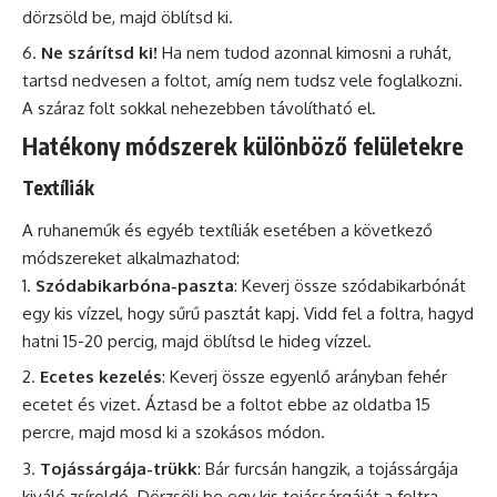
dörzsöld be, majd öblítsd ki.
Ne szárítsd ki!
Ha nem tudod azonnal kimosni a ruhát,
tartsd nedvesen a foltot, amíg nem tudsz vele foglalkozni.
A száraz folt sokkal nehezebben távolítható el.
Hatékony módszerek különböző felületekre
Textíliák
A ruhaneműk és egyéb textíliák esetében a következő
módszereket alkalmazhatod:
Szódabikarbóna-paszta
: Keverj össze szódabikarbónát
egy kis vízzel, hogy sűrű pasztát kapj. Vidd fel a foltra, hagyd
hatni 15-20 percig, majd öblítsd le hideg vízzel.
Ecetes kezelés
: Keverj össze egyenlő arányban fehér
ecetet és vizet. Áztasd be a foltot ebbe az oldatba 15
percre, majd mosd ki a szokásos módon.
Tojássárgája-trükk
: Bár furcsán hangzik, a tojássárgája
kiváló zsíroldó. Dörzsölj be egy kis tojássárgáját a foltra,