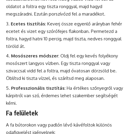
oldatot a foltra egy tiszta ronggyal, majd hagyd
megszáradni. Ezután porszívózd fel a maradékot.
Ecetes tisztítás
: Keverj össze egyenlő arányban fehér
ecetet és vizet egy szórófejes flakonban. Permetezd a
foltra, hagyd hatni 10 percig, majd tiszta, nedves ronggyal
töröld át.
Mosószeres módszer
: Oldj fel egy kevés folyékony
mosószert langyos vízben. Egy tiszta ronggyal vagy
szivaccsal vidd fel a foltra, majd óvatosan dörzsöld be.
Öblítsd ki tiszta vízzel, és szárítsd meg alaposan.
Professzionális tisztítás
: Ha értékes szőnyegről vagy
kárpitról van szó, érdemes lehet szakember segítségét
kérni.
Fa felületek
A fa bútorokon vagy padlón lévő kávéfoltok különös
odafigyelést igényelnek: