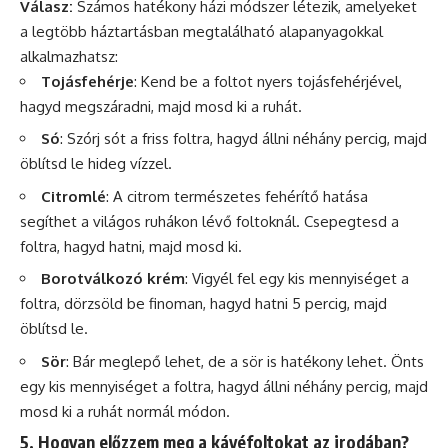
Válasz:
Számos hatékony házi módszer létezik, amelyeket
a legtöbb háztartásban megtalálható alapanyagokkal
alkalmazhatsz:
Tojásfehérje
: Kend be a foltot nyers tojásfehérjével,
hagyd megszáradni, majd mosd ki a ruhát.
Só
: Szórj sót a friss foltra, hagyd állni néhány percig, majd
öblítsd le hideg vízzel.
Citromlé
: A citrom természetes fehérítő hatása
segíthet a világos ruhákon lévő foltoknál. Csepegtesd a
foltra, hagyd hatni, majd mosd ki.
Borotválkozó krém
: Vigyél fel egy kis mennyiséget a
foltra, dörzsöld be finoman, hagyd hatni 5 percig, majd
öblítsd le.
Sör
: Bár meglepő lehet, de a sör is hatékony lehet. Önts
egy kis mennyiséget a foltra, hagyd állni néhány percig, majd
mosd ki a ruhát normál módon.
5. Hogyan előzzem meg a kávéfoltokat az irodában?