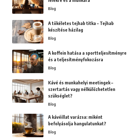
lélekre és a munkára
Blog
A tökéletes tejhab titka – Tejhab
készítése házilag
Blog
A koffein hatása a sportteljesítményre
és a teljesítményfokozásra
Blog
Kávé és munkahelyi meetingek –
szertartás vagy nélkülözhetetlen
szükséglet?
Blog
A kávéillat varázsa: miként
befolyásolja hangulatunkat?
Blog