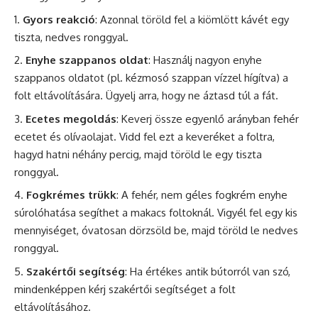
Gyors reakció
: Azonnal töröld fel a kiömlött kávét egy
tiszta, nedves ronggyal.
Enyhe szappanos oldat
: Használj nagyon enyhe
szappanos oldatot (pl. kézmosó szappan vízzel hígítva) a
folt eltávolítására. Ügyelj arra, hogy ne áztasd túl a fát.
Ecetes megoldás
: Keverj össze egyenlő arányban fehér
ecetet és olívaolajat. Vidd fel ezt a keveréket a foltra,
hagyd hatni néhány percig, majd töröld le egy tiszta
ronggyal.
Fogkrémes trükk
: A fehér, nem géles fogkrém enyhe
súrolóhatása segíthet a makacs foltoknál. Vigyél fel egy kis
mennyiséget, óvatosan dörzsöld be, majd töröld le nedves
ronggyal.
Szakértői segítség
: Ha értékes antik bútorról van szó,
mindenképpen kérj szakértői segítséget a folt
eltávolításához.