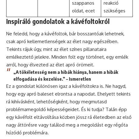
szappanos
reakció
oldat, ecet
szükséges
Inspiráló gondolatok a kávéfoltokról
Ne feledd, hogy a kávéfoltok, bár bosszantóak lehetnek,
csak apró kellemetlenségek az élet nagy egészében.
Tekints rájuk úgy, mint az élet színes pillanataira
emlékeztető jelekre. Minden folt egy történet, egy emlék
arról, hogy élvezted az élet apró örömeit.
„A tökéletesség nem a hibák hiánya, hanem a hibák
elfogadása és kezelése.” – Ismeretlen
Ez a gondolat különösen igaz a kávéfoltokra is. Ne hagyd,
hogy egy apró baleset elrontsa a napodat. Ehelyett tekints
rá kihívásként, lehetőségként, hogy megmutasd
problémamegoldó képességeidet. És ki tudja? Talán épp
egy kávéfolt eltávolítása közben jössz rá életedben az első
nagy áttörésre vagy találod meg a megoldást egy régóta
húzódó problémára.