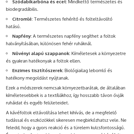
Szódabikarbóna és ecet
: Mindkettő természetes és
biodegradábilis.
Citromlé
: Természetes fehérítő és folteltávolító
hatású.
Napfény
: A természetes napfény segíthet a foltok
halványításában, különösen fehér ruháknál.
Növényi alapú szappanok
: Kíméletesek a környezetre
és gyakran hatékonyak a foltok ellen.
Enzimes tisztítószerek
: Biológiailag lebomló és
hatékony megoldást nyújtanak.
Ezek a módszerek nemcsak környezetbarátak, de általában
kíméletesebbek is a textíliákhoz, így hosszabb távon óvják
ruháidat és egyéb felületeidet.
A kávéfoltok eltávolítása lehet kihívás, de a megfelelő
tudással és eszközökkel sikeresen megbirkózhatsz vele. Ne
feledd, hogy a gyors reakció és a türelem kulcsfontosságú.