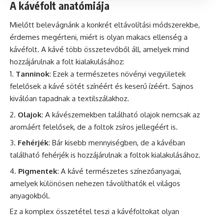
A kávéfolt anatómiája
Mielőtt belevágnánk a konkrét eltávolítási módszerekbe,
érdemes megérteni, miért is olyan makacs ellenség a
kávéfolt. A kávé több összetevőből áll, amelyek mind
hozzájárulnak a folt kialakulásához:
Tanninok
: Ezek a természetes növényi vegyületek
felelősek a kávé sötét színéért és
keserű
ízéért. Sajnos
kiválóan tapadnak a textilszálakhoz.
Olajok
: A kávészemekben található olajok nemcsak az
aromáért felelősek, de a foltok zsíros jellegéért is.
Fehérjék
: Bár kisebb mennyiségben, de a kávéban
található fehérjék is hozzájárulnak a foltok kialakulásához.
Pigmentek
: A kávé természetes színezőanyagai,
amelyek különösen nehezen távolíthatók el világos
anyagokból.
Ez a komplex összetétel teszi a kávéfoltokat olyan