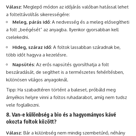
Válasz:
Meglepő módon az időjárás valóban hatással lehet
a folteltávolítás sikerességére:
Meleg, párás idő
: A nedvesség és a meleg elősegítheti
a folt „beégését” az anyagba. Ilyenkor gyorsabban kell
cselekedni.
Hideg, száraz idő
: A foltok lassabban száradnak be,
több időt hagyva a kezelésre.
Napsütés
: Az erős napsütés gyorsíthatja a folt
beszáradását, de segíthet is a természetes fehérítésben,
különösen világos anyagoknál.
Tipp: Ha szabadtéren történt a baleset, próbáld meg
árnyékos helyre vinni a foltos ruhadarabot, amíg nem tudsz
vele foglalkozni.
8. Van-e különbség a bio és a hagyományos kávé
okozta foltok között?
Válasz:
Bár a különbség nem mindig szembetűnő, néhány