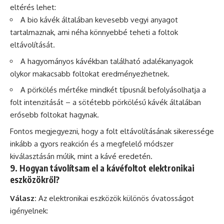
eltérés lehet:
A bio
kávék
általában kevesebb vegyi anyagot
tartalmaznak, ami néha könnyebbé teheti a foltok
eltávolítását.
A hagyományos kávékban található adalékanyagok
olykor makacsabb foltokat eredményezhetnek.
A pörkölés mértéke mindkét típusnál befolyásolhatja a
folt intenzitását – a sötétebb pörkölésű kávék általában
erősebb foltokat hagynak.
Fontos megjegyezni, hogy a folt eltávolításának sikeressége
inkább a gyors reakción és a megfelelő módszer
kiválasztásán múlik, mint a kávé eredetén.
9. Hogyan távolítsam el a kávéfoltot elektronikai
eszközökről?
Válasz:
Az elektronikai eszközök különös óvatosságot
igényelnek: