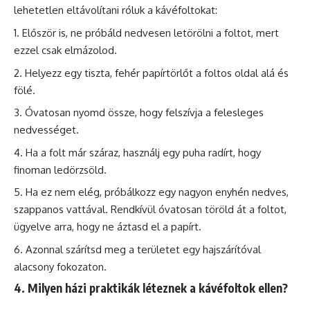
lehetetlen eltávolítani róluk a kávéfoltokat:
Először is, ne próbáld nedvesen letörölni a foltot, mert
ezzel csak elmázolod.
Helyezz egy tiszta, fehér papírtörlőt a foltos oldal alá és
fölé.
Óvatosan nyomd össze, hogy felszívja a felesleges
nedvességet.
Ha a folt már száraz, használj egy puha radírt, hogy
finoman ledörzsöld.
Ha ez nem elég, próbálkozz egy nagyon enyhén nedves,
szappanos vattával. Rendkívül óvatosan töröld át a foltot,
ügyelve arra, hogy ne áztasd el a papírt.
Azonnal szárítsd meg a területet egy hajszárítóval
alacsony fokozaton.
4. Milyen házi praktikák léteznek a kávéfoltok ellen?