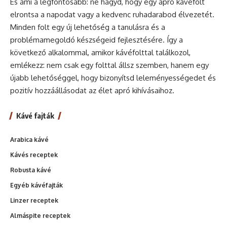
És ami a legfontosabb: ne hagyd, hogy egy apró kávéfolt
elrontsa a napodat vagy a kedvenc ruhadarabod élvezetét.
Minden folt egy új lehetőség a tanulásra és a
problémamegoldó készségeid fejlesztésére. Így a
következő alkalommal, amikor kávéfolttal találkozol,
emlékezz: nem csak egy folttal állsz szemben, hanem egy
újabb lehetőséggel, hogy bizonyítsd leleményességedet és
pozitív hozzáállásodat az élet apró kihívásaihoz.
Kávé fajták
Arabica kávé
Kávés receptek
Robusta kávé
Egyéb kávéfajták
Linzer receptek
Almáspite receptek