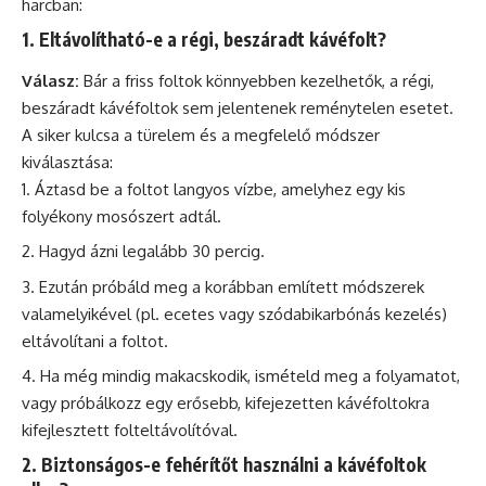
harcban:
1. Eltávolítható-e a régi, beszáradt kávéfolt?
Válasz:
Bár a friss foltok könnyebben kezelhetők, a régi,
beszáradt kávéfoltok sem jelentenek reménytelen esetet.
A siker kulcsa a türelem és a megfelelő módszer
kiválasztása:
Áztasd be a foltot langyos vízbe, amelyhez egy kis
folyékony mosószert adtál.
Hagyd ázni legalább 30 percig.
Ezután próbáld meg a korábban említett módszerek
valamelyikével (pl. ecetes vagy szódabikarbónás kezelés)
eltávolítani a foltot.
Ha még mindig makacskodik, ismételd meg a folyamatot,
vagy próbálkozz egy erősebb, kifejezetten kávéfoltokra
kifejlesztett folteltávolítóval.
2. Biztonságos-e fehérítőt használni a kávéfoltok