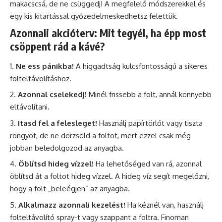
makacscsá, de ne csüggedj! A megfelelő módszerekkel és
egy kis kitartással győzedelmeskedhetsz felettük.
Azonnali akcióterv: Mit tegyél, ha épp most
csöppent rád a kávé?
Ne ess pánikba!
A higgadtság kulcsfontosságú a sikeres
folteltávolításhoz.
Azonnal cselekedj!
Minél frissebb a folt, annál könnyebb
eltávolítani.
Itasd fel a felesleget!
Használj papírtörlőt vagy tiszta
rongyot, de ne dörzsöld a foltot, mert ezzel csak még
jobban beledolgozod az anyagba.
Öblítsd hideg vízzel!
Ha lehetőséged van rá, azonnal
öblítsd át a foltot hideg vízzel. A hideg víz segít megelőzni,
hogy a folt „beleégjen” az anyagba.
Alkalmazz azonnali kezelést!
Ha kéznél van, használj
folteltávolító spray-t vagy szappant a foltra. Finoman