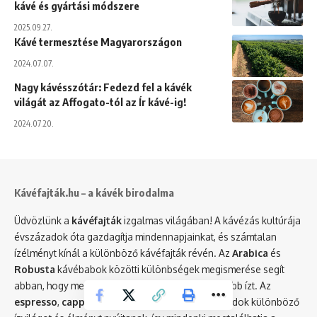
kávé és gyártási módszere
2025.09.27.
Kávé termesztése Magyarországon
2024.07.07.
Nagy kávésszótár: Fedezd fel a kávék
világát az Affogato-tól az Ír kávé-ig!
2024.07.20.
Kávéfajták.hu – a kávék birodalma
Üdvözlünk a
kávéfajták
izgalmas világában! A kávézás kultúrája
évszázadok óta gazdagítja mindennapjainkat, és számtalan
ízélményt kínál a különböző kávéfajták révén. Az
Arabica
és
Robusta
kávébabok közötti különbségek megismerése segít
abban, hogy megtaláld a számodra legmegfelelőbb ízt. Az
espresso
,
cappuccino
vagy
latte
elkészítési módok különböző