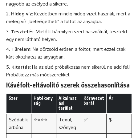
nagyobb az esélyed a sikerre.
Hideg víz
: Kezdetben mindig hideg vizet használj, mert a
meleg víz „beleégetheti” a foltot az anyagba.
Tesztelés
: Mielőtt bármilyen szert használnál, teszteld
egy nem látható helyen.
Türelem
: Ne dörzsöld erősen a foltot, mert ezzel csak
kárt okozhatsz az anyagban.
Kitartás
: Ha az első próbálkozás nem sikerül, ne add fel!
Próbálkozz más módszerekkel.
Kávéfolt-eltávolító szerek összehasonlítása
Szer
Hatékony
Alkalmaz
Környezet
Ár
ság
ási
barát
terület
Szódabik
⭐⭐⭐⭐
Textil,
✅
$
arbóna
szőnyeg