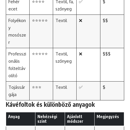
Fehér
⭐⭐⭐⭐
Textil, fa,
✅
$
ecet
szőnyeg
Folyékon
⭐⭐⭐⭐⭐
Textil
❌
$$
y
mosósze
r
Professzi
⭐⭐⭐⭐⭐
Textil,
❌
$$$
onális
szőnyeg
folteltáv
olító
Tojássár
⭐⭐⭐
Textil
✅
$
gája
Kávéfoltok és különböző anyagok
Anyag
Nehézségi
Ajánlott
Megjegyzés
szint
módszer