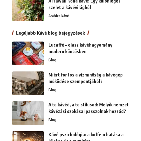
A Hawaii Kona kávé: Egy különleges
szelet a kávévilágból
Arabica kávé
Legújabb Kávé blog bejegyzések
Lucaffé – olasz kávéhagyomány
modern köntösben
Blog
Miért fontos a vízminőség a kávégép
működése szempontjából?
Blog
A te kávéd, a te stílusod: Melyik nemzet
kávézási szokásai passzolnak hozzád?
Blog
Kávé pszichológia: a koffein hatása a