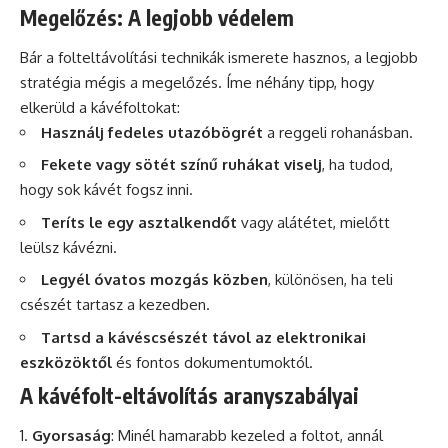
Megelőzés: A legjobb védelem
Bár a folteltávolítási technikák ismerete hasznos, a legjobb
stratégia mégis a megelőzés. Íme néhány tipp, hogy
elkerüld a kávéfoltokat:
Használj fedeles utazóbögrét
a reggeli rohanásban.
Fekete vagy sötét színű ruhákat viselj
, ha tudod,
hogy sok kávét fogsz inni.
Teríts le egy asztalkendőt
vagy alátétet, mielőtt
leülsz kávézni.
Legyél óvatos mozgás közben
, különösen, ha teli
csészét tartasz a kezedben.
Tartsd a kávéscsészét távol az elektronikai
eszközöktől
és fontos dokumentumoktól.
A kávéfolt-eltávolítás aranyszabályai
Gyorsaság
: Minél hamarabb kezeled a foltot, annál