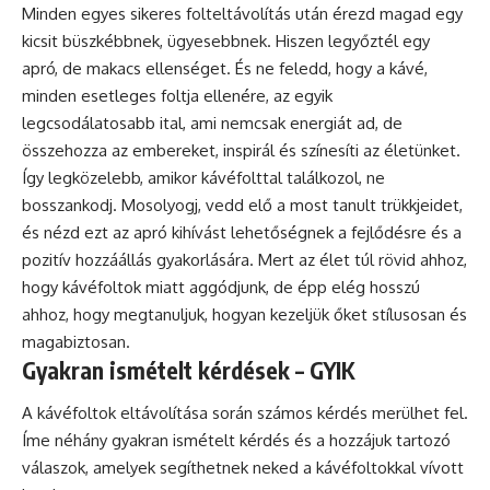
Minden egyes sikeres folteltávolítás után érezd magad egy
kicsit büszkébbnek, ügyesebbnek. Hiszen legyőztél egy
apró, de makacs ellenséget. És ne feledd, hogy a kávé,
minden esetleges foltja ellenére, az egyik
legcsodálatosabb ital, ami nemcsak energiát ad, de
összehozza az embereket, inspirál és színesíti az életünket.
Így legközelebb, amikor kávéfolttal találkozol, ne
bosszankodj. Mosolyogj, vedd elő a most tanult trükkjeidet,
és nézd ezt az apró kihívást lehetőségnek a fejlődésre és a
pozitív hozzáállás gyakorlására. Mert az élet túl rövid ahhoz,
hogy kávéfoltok miatt aggódjunk, de épp elég hosszú
ahhoz, hogy megtanuljuk, hogyan kezeljük őket stílusosan és
magabiztosan.
Gyakran ismételt kérdések – GYIK
A kávéfoltok eltávolítása során számos kérdés merülhet fel.
Íme néhány gyakran ismételt kérdés és a hozzájuk tartozó
válaszok, amelyek segíthetnek neked a kávéfoltokkal vívott