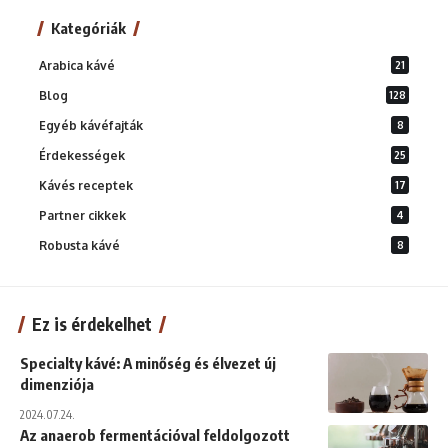
Kategóriák
Arabica kávé
21
Blog
128
Egyéb kávéfajták
8
Érdekességek
25
Kávés receptek
17
Partner cikkek
4
Robusta kávé
8
Ez is érdekelhet
Specialty kávé: A minőség és élvezet új
dimenziója
2024.07.24.
Az anaerob fermentációval feldolgozott