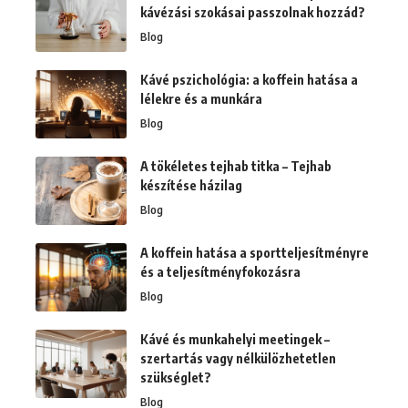
kávézási szokásai passzolnak hozzád?
Blog
Kávé pszichológia: a koffein hatása a
lélekre és a munkára
Blog
A tökéletes tejhab titka – Tejhab
készítése házilag
Blog
A koffein hatása a sportteljesítményre
és a teljesítményfokozásra
Blog
Kávé és munkahelyi meetingek –
szertartás vagy nélkülözhetetlen
szükséglet?
Blog