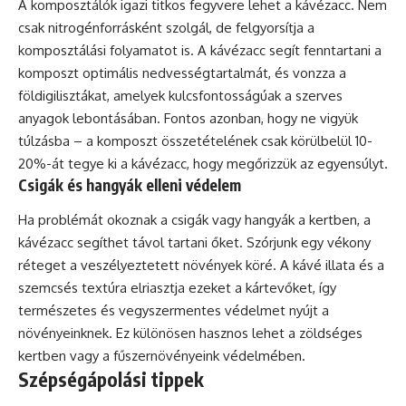
A komposztálók igazi titkos fegyvere lehet a kávézacc. Nem
csak nitrogénforrásként szolgál, de felgyorsítja a
komposztálási folyamatot is. A kávézacc segít fenntartani a
komposzt optimális nedvességtartalmát, és vonzza a
földigilisztákat, amelyek kulcsfontosságúak a szerves
anyagok lebontásában. Fontos azonban, hogy ne vigyük
túlzásba – a komposzt összetételének csak körülbelül 10-
20%-át tegye ki a kávézacc, hogy megőrizzük az egyensúlyt.
Csigák és hangyák elleni védelem
Ha problémát okoznak a csigák vagy hangyák a kertben, a
kávézacc segíthet távol tartani őket. Szórjunk egy vékony
réteget a veszélyeztetett növények köré. A
kávé
illata és a
szemcsés textúra elriasztja ezeket a kártevőket, így
természetes és vegyszermentes védelmet nyújt a
növényeinknek. Ez különösen hasznos lehet a zöldséges
kertben vagy a fűszernövényeink védelmében.
Szépségápolási tippek