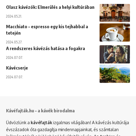
Olasz kávézók: Elmerülés a helyi kultúrában
2024.05.21.
Macchiato – espresso egy kis tejhabbal a
tetején
2024.05.27.
A rendszeres kávézás hatása a fogakra
2024.07.07.
Kávécserje
2024.07.07.
Kávéfajták.hu – a kávék birodalma
Üdvözlünk a
kávéfajták
izgalmas világában! A kávézás kultúrája
évszázadok óta gazdagítja mindennapjainkat, és számtalan