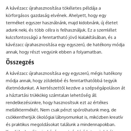
A kávézacc újrahasznosítása tökéletes példája a
körforgásos gazdaság elvének. Ahelyett, hogy egy
terméket egyszer használnánk, majd kidobnánk, új életet
adunk neki, és több célra is felhasználjuk. Ez a szemlélet
kulcsfontosságú a fenntartható jövő kialakításában, és a
kávézacc újrahasznosítása egy egyszerű, de hatékony módja
annak, hogy részt vegyünk ebben a folyamatban.
Összegzés
A kávézacc újrahasznosítása egy egyszerű, mégis hatékony
módja annak, hogy zöldebbé és fenntarthatóbbá tegyük
életmódunkat. A kertészettől kezdve a szépségápoláson át
a háztartási trükkökig számtalan lehetőség áll
rendelkezésünkre, hogy hasznosítsuk ezt az értékes
melléktermékét. Nem csak pénzt spórolhatunk meg, de
csökkenthetjük ökológiai lábnyomunkat is, miközben kreatív
és praktikus megoldásokat találunk a mindennapokban.