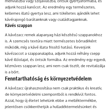
méhviaszba vagy szójaviaszba, öntsük gyertyaformába, és
adjunk hozzá kanócot. Az eredmény egy természetes,
kellemes illatú gyertya lesz, ami tökéletes ajándék lehet
kávérajongó barátainknak vagy családtagjainknak.
Kávés szappan
A kávézacc remek alapanyag házi készítésű szappanokhoz
is. A szemcsés textúra miatt természetes bőrradírként
működik, míg a kávé illata frissítő hatású. Keverjünk
kávézaccot a szappanalapba, adjunk hozzá néhány csepp
kávé illóolajat, és öntsük formába. Az eredmény egy egyedi,
kézműves szappan lesz, ami nem csak tisztít, de revitalizálja
is a bőrt.
Fenntarthatóság és környezetvédelem
A kávézacc újrahasznosítása nem csak praktikus és kreatív,
de környezetvédelmi szempontból is rendkívül fontos.
Azzal, hogy új életet lehelünk ebbe a melléktermékbe,
jelentősen csökkenthetjük a hulladéktermelésünket és