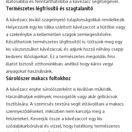
illatosabbá és fenntarthatóbbá a kávézacc segítségével.
Természetes légfrissítő és szagtalanító
A kávézacc kiváló szagelnyelő tulajdonságokkal rendelkezik.
Helyezzünk egy kis tálka szárított kávézaccot a hűtőbe vagy
a szekrénybe a kellemetlen szagok semlegesítésére.
Készíthetünk természetes légfrissítőt is: töltsünk meg egy
kis vászonzsákot kávézaccal, és adjunk hozzá néhány csepp
kedvenc illóolajunkat. Ez a természetes megoldás friss
illatot biztosít otthonunkban, anélkül hogy káros vegyi
anyagokat használnánk.
Súrolószer makacs foltokhoz
A kávézacc enyhe súrolószerként is kiválóan működik.
Használhatjuk edények, mosogatók vagy akár grillrácsok
tisztítására. A szemcsés textúra segít eltávolítani a makacs
szennyeződéseket, miközben nem karcolja meg a
felületeket. Keverjük össze a kávézaccot egy kis
szódabikarbónával és vízzel, hogy hatékony, természetes