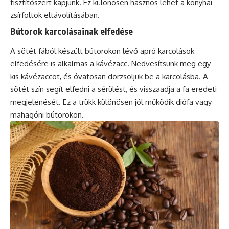
tisztítószert kapjunk. Ez különösen hasznos lehet a konyhai
zsírfoltok eltávolításában.
Bútorok karcolásainak elfedése
A sötét fából készült bútorokon lévő apró karcolások
elfedésére is alkalmas a kávézacc. Nedvesítsünk meg egy
kis kávézaccot, és óvatosan dörzsöljük be a karcolásba. A
sötét szín segít elfedni a sérülést, és visszaadja a fa eredeti
megjelenését. Ez a trükk különösen jól működik diófa vagy
mahagóni bútorokon.