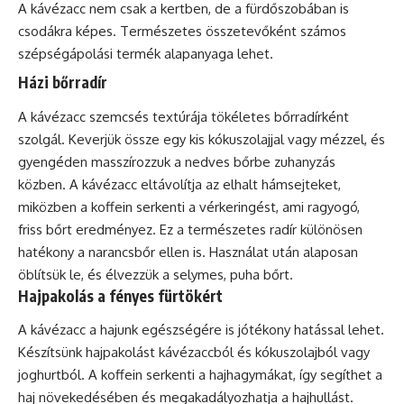
A kávézacc nem csak a kertben, de a fürdőszobában is
csodákra képes. Természetes összetevőként számos
szépségápolási termék alapanyaga lehet.
Házi bőrradír
A kávézacc szemcsés textúrája tökéletes bőrradírként
szolgál. Keverjük össze egy kis kókuszolajjal vagy mézzel, és
gyengéden masszírozzuk a nedves bőrbe zuhanyzás
közben. A kávézacc eltávolítja az elhalt hámsejteket,
miközben a
koffein
serkenti a vérkeringést, ami ragyogó,
friss bőrt eredményez. Ez a természetes radír különösen
hatékony a narancsbőr ellen is. Használat után alaposan
öblítsük le, és élvezzük a selymes, puha bőrt.
Hajpakolás a fényes fürtökért
A kávézacc a hajunk egészségére is jótékony hatással lehet.
Készítsünk hajpakolást kávézaccból és kókuszolajból vagy
joghurtból. A koffein serkenti a hajhagymákat, így segíthet a
haj növekedésében és megakadályozhatja a hajhullást.