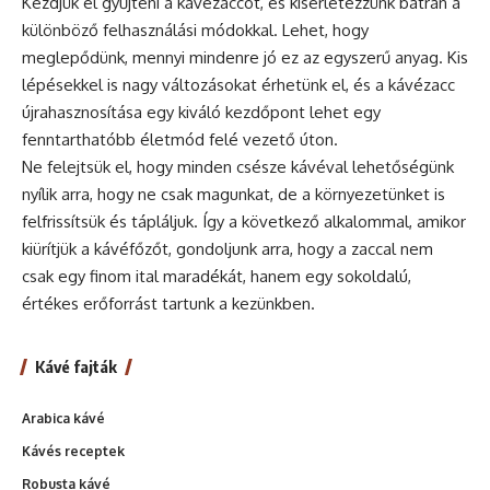
Kezdjük el gyűjteni a kávézaccot, és kísérletezzünk bátran a
különböző felhasználási módokkal. Lehet, hogy
meglepődünk, mennyi mindenre jó ez az egyszerű anyag. Kis
lépésekkel is nagy változásokat érhetünk el, és a kávézacc
újrahasznosítása egy kiváló kezdőpont lehet egy
fenntarthatóbb életmód felé vezető úton.
Ne felejtsük el, hogy minden csésze kávéval lehetőségünk
nyílik arra, hogy ne csak magunkat, de a környezetünket is
felfrissítsük és tápláljuk. Így a következő alkalommal, amikor
kiürítjük a kávéfőzőt, gondoljunk arra, hogy a zaccal nem
csak egy finom ital maradékát, hanem egy sokoldalú,
értékes erőforrást tartunk a kezünkben.
Kávé fajták
Arabica kávé
Kávés receptek
Robusta kávé