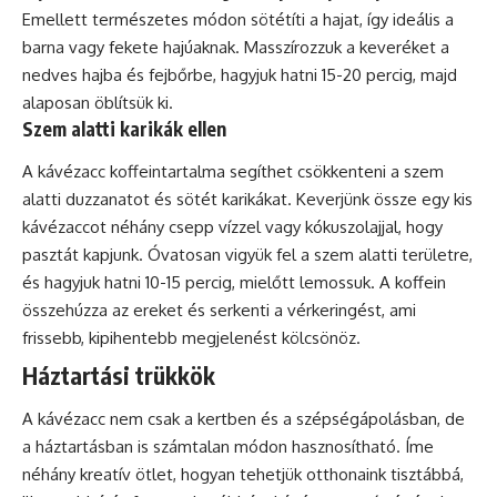
Emellett természetes módon sötétíti a hajat, így ideális a
barna vagy fekete hajúaknak. Masszírozzuk a keveréket a
nedves hajba és fejbőrbe, hagyjuk hatni 15-20 percig, majd
alaposan öblítsük ki.
Szem alatti karikák ellen
A kávézacc koffeintartalma segíthet csökkenteni a szem
alatti duzzanatot és sötét karikákat. Keverjünk össze egy kis
kávézaccot néhány csepp vízzel vagy kókuszolajjal, hogy
pasztát kapjunk. Óvatosan vigyük fel a szem alatti területre,
és hagyjuk hatni 10-15 percig, mielőtt lemossuk. A koffein
összehúzza az ereket és serkenti a vérkeringést, ami
frissebb, kipihentebb megjelenést kölcsönöz.
Háztartási trükkök
A kávézacc nem csak a kertben és a szépségápolásban, de
a háztartásban is számtalan módon hasznosítható. Íme
néhány kreatív ötlet, hogyan tehetjük otthonaink tisztábbá,