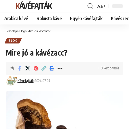
KÁVÉFAJTÁK
Aa
Font
Resizer
Arabica kávé
Robusta kávé
Egyéb kávéfajták
Kávés rec
Kezdőlap
»
Blog
»
Mire jó a kávézacc?
BLOG
Mire jó a kávézacc?
9 Perc olvasás
Kávéfajták
2024.07.07.