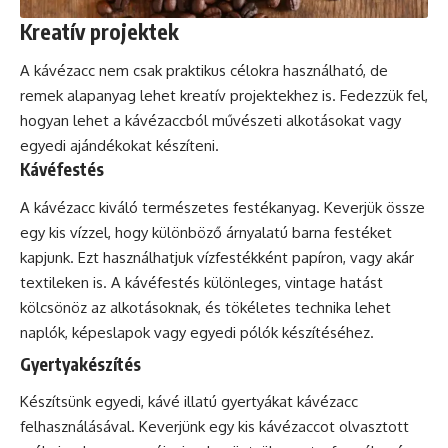
Kreatív projektek
A kávézacc nem csak praktikus célokra használható, de
remek alapanyag lehet kreatív projektekhez is. Fedezzük fel,
hogyan lehet a kávézaccból művészeti alkotásokat vagy
egyedi ajándékokat készíteni.
Kávéfestés
A kávézacc kiváló természetes festékanyag. Keverjük össze
egy kis vízzel, hogy különböző árnyalatú barna festéket
kapjunk. Ezt használhatjuk vízfestékként papíron, vagy akár
textileken is. A kávéfestés különleges, vintage hatást
kölcsönöz az alkotásoknak, és tökéletes technika lehet
naplók, képeslapok vagy egyedi pólók készítéséhez.
Gyertyakészítés
Készítsünk egyedi, kávé illatú gyertyákat kávézacc
felhasználásával. Keverjünk egy kis kávézaccot olvasztott