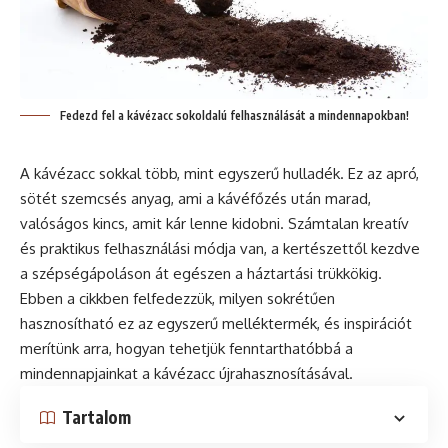
Fedezd fel a kávézacc sokoldalú felhasználását a mindennapokban!
A kávézacc sokkal több, mint egyszerű hulladék. Ez az apró,
sötét szemcsés anyag, ami a kávéfőzés után marad,
valóságos kincs, amit kár lenne kidobni. Számtalan kreatív
és praktikus felhasználási módja van, a kertészettől kezdve
a szépségápoláson át egészen a háztartási trükkökig.
Ebben a cikkben felfedezzük, milyen sokrétűen
hasznosítható ez az egyszerű melléktermék, és inspirációt
merítünk arra, hogyan tehetjük fenntarthatóbbá a
mindennapjainkat a kávézacc újrahasznosításával.
Tartalom