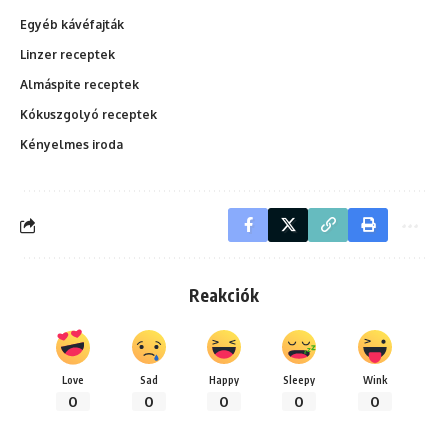
Egyéb kávéfajták
Linzer receptek
Almáspite receptek
Kókuszgolyó receptek
Kényelmes iroda
Reakciók
Love
Sad
Happy
Sleepy
Wink
0
0
0
0
0