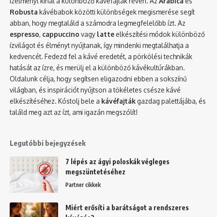
ízélményt kínál a különböző kávéfajták révén. Az
Arabica
és
Robusta
kávébabok közötti különbségek megismerése segít
abban, hogy megtaláld a számodra legmegfelelőbb ízt. Az
espresso
,
cappuccino
vagy
latte
elkészítési módok különböző
ízvilágot és élményt nyújtanak, így mindenki megtalálhatja a
kedvencét. Fedezd fel a kávé eredetét, a pörkölési technikák
hatását az ízre, és merülj el a különböző kávékultúrákban.
Oldalunk célja, hogy segítsen eligazodni ebben a sokszínű
világban, és inspirációt nyújtson a tökéletes csésze kávé
elkészítéséhez. Kóstolj bele a
kávéfajták
gazdag palettájába, és
találd meg azt az ízt, ami igazán megszólít!
Legutóbbi bejegyzések
7 lépés az ágyi poloskák végleges
megszüntetéséhez
Partner cikkek
Miért erősíti a barátságot a rendszeres