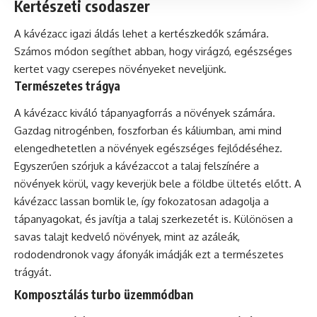
Kertészeti csodaszer
A kávézacc igazi áldás lehet a kertészkedők számára.
Számos módon segíthet abban, hogy virágzó, egészséges
kertet vagy cserepes növényeket neveljünk.
Természetes trágya
A kávézacc kiváló tápanyagforrás a növények számára.
Gazdag nitrogénben, foszforban és káliumban, ami mind
elengedhetetlen a növények egészséges fejlődéséhez.
Egyszerűen szórjuk a kávézaccot a talaj felszínére a
növények körül, vagy keverjük bele a földbe ültetés előtt. A
kávézacc lassan bomlik le, így fokozatosan adagolja a
tápanyagokat, és javítja a talaj szerkezetét is. Különösen a
savas talajt kedvelő növények, mint az azáleák,
rododendronok vagy áfonyák imádják ezt a természetes
trágyát.
Komposztálás turbo üzemmódban