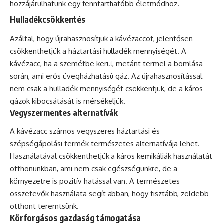
hozzájárulhatunk egy fenntarthatóbb életmódhoz.
Hulladékcsökkentés
Azáltal, hogy újrahasznosítjuk a kávézaccot, jelentősen
csökkenthetjük a háztartási hulladék mennyiségét. A
kávézacc, ha a szemétbe kerül, metánt termel a bomlása
során, ami
erős
üvegházhatású gáz. Az újrahasznosítással
nem csak a hulladék mennyiségét csökkentjük, de a káros
gázok kibocsátását is mérsékeljük.
Vegyszermentes alternatívák
A kávézacc számos vegyszeres háztartási és
szépségápolási termék természetes alternatívája lehet.
Használatával csökkenthetjük a káros kemikáliák használatát
otthonunkban, ami nem csak egészségünkre, de a
környezetre is pozitív hatással van. A természetes
összetevők használata segít abban, hogy tisztább, zöldebb
otthont teremtsünk.
Körforgásos gazdaság támogatása