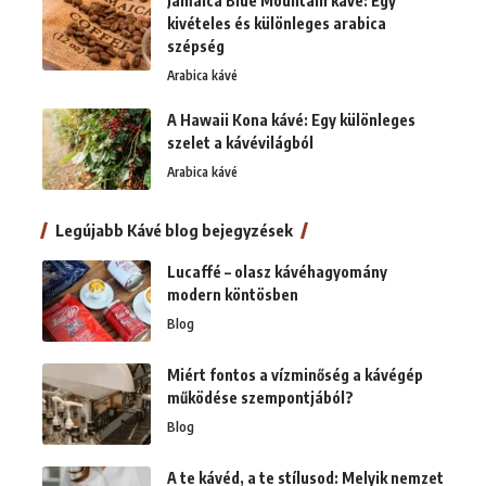
Jamaica Blue Mountain kávé: Egy
kivételes és különleges arabica
szépség
Arabica kávé
A Hawaii Kona kávé: Egy különleges
szelet a kávévilágból
Arabica kávé
Legújabb Kávé blog bejegyzések
Lucaffé – olasz kávéhagyomány
modern köntösben
Blog
Miért fontos a vízminőség a kávégép
működése szempontjából?
Blog
A te kávéd, a te stílusod: Melyik nemzet