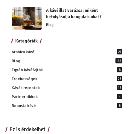
A kávéillat varázsa: miként
befolyásolja hangulatunkat?
Blog
Kategóriák
Arabica kávé
21
Blog
128
Egyéb kávéfajták
8
Érdekességek
25
Kávés receptek
17
Partner cikkek
4
Robusta kávé
8
Ez is érdekelhet