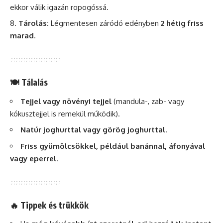
ekkor válik igazán ropogóssá.
Tárolás
:
Légmentesen záródó edényben
2 hétig friss
marad
.
🍽 Tálalás
Tejjel vagy növényi tejjel
(mandula-, zab- vagy
kókusztejjel is remekül működik).
Natúr joghurttal vagy görög joghurttal
.
Friss gyümölcsökkel, például banánnal, áfonyával
vagy eperrel
.
🔥 Tippek és trükkök