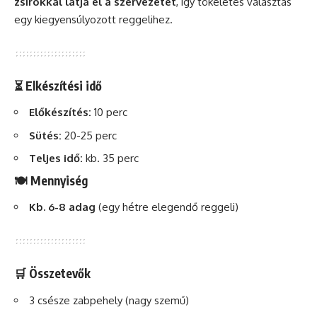
zsírokkal látja el a szervezetet
, így tökéletes választás
egy kiegyensúlyozott reggelihez.
⏳ Elkészítési idő
Előkészítés:
10 perc
Sütés:
20-25 perc
Teljes idő:
kb. 35 perc
🍽 Mennyiség
Kb. 6-8 adag
(egy hétre elegendő reggeli)
🛒 Összetevők
3 csésze zabpehely (nagy szemű)