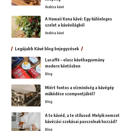
Arabica kávé
A Hawaii Kona kávé: Egy különleges
szelet a kávévilágból
Arabica kávé
Legújabb Kávé blog bejegyzések
Lucaffé – olasz kávéhagyomány
modern köntösben
Blog
Miért fontos a vízminőség a kávégép
működése szempontjából?
Blog
A te kávéd, a te stílusod: Melyik nemzet
kávézási szokásai passzolnak hozzád?
Blog