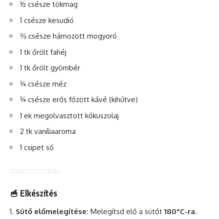
½ csésze tökmag
1 csésze kesudió
⅔ csésze hámozott mogyoró
1 tk őrölt fahéj
1 tk őrölt gyömbér
¼ csésze méz
¼ csésze
erős
főzött
kávé
(kihűtve)
1 ek megolvasztott kókuszolaj
2 tk vaníliaaroma
1 csipet só
🥣 Elkészítés
Sütő előmelegítése:
Melegítsd elő a sütőt
180°C-ra
.