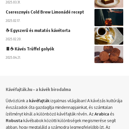
2025.03.31.
Cseresznyés Cold Brew Limonádé recept
2025.02.17.
☕ Egyszerű és mutatós kávétorta
2025.02.20.
🍫☕ Kávés Trüffel golyók
2025.04.21.
Kávéfajták.hu – a kávék birodalma
Üdvözlünk a
kávéfajták
izgalmas világában! A kávézás kultúrája
évszázadok óta gazdagítja mindennapjainkat, és számtalan
ízélményt kínál a különböző kávéfajták révén. Az
Arabica
és
Robusta
kávébabok közötti különbségek megismerése segít
abban, hogy megtaláld a számodra legmegfelelőbb ízt. Az