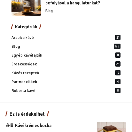
befolyásolja hangulatunkat?
Blog
Kategóriák
Arabica kávé
21
Blog
128
Egyéb kávéfajták
8
Érdekességek
25
Kávés receptek
17
Partner cikkek
4
Robusta kávé
8
Ez is érdekelhet
☕🍫 Kávékrémes kocka