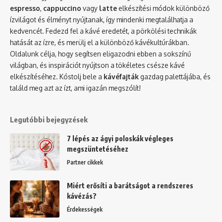
espresso
,
cappuccino
vagy
latte
elkészítési módok különböző
ízvilágot és élményt nyújtanak, így mindenki megtalálhatja a
kedvencét. Fedezd fel a kávé eredetét, a pörkölési technikák
hatását az ízre, és merülj el a különböző kávékultúrákban.
Oldalunk célja, hogy segítsen eligazodni ebben a sokszínű
világban, és inspirációt nyújtson a tökéletes csésze kávé
elkészítéséhez. Kóstolj bele a
kávéfajták
gazdag palettájába, és
találd meg azt az ízt, ami igazán megszólít!
Legutóbbi bejegyzések
7 lépés az ágyi poloskák végleges
megszüntetéséhez
Partner cikkek
Miért erősíti a barátságot a rendszeres
kávézás?
Érdekességek