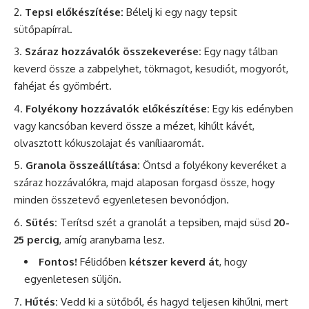
Tepsi előkészítése:
Bélelj ki egy nagy tepsit
sütőpapírral.
Száraz hozzávalók összekeverése:
Egy nagy tálban
keverd össze a zabpelyhet, tökmagot, kesudiót, mogyorót,
fahéjat és gyömbért.
Folyékony hozzávalók előkészítése:
Egy kis edényben
vagy kancsóban keverd össze a mézet, kihűlt kávét,
olvasztott kókuszolajat és vaníliaaromát.
Granola összeállítása:
Öntsd a folyékony keveréket a
száraz hozzávalókra, majd alaposan forgasd össze, hogy
minden összetevő egyenletesen bevonódjon.
Sütés:
Terítsd szét a granolát a tepsiben, majd süsd
20-
25 percig
, amíg aranybarna lesz.
Fontos!
Félidőben
kétszer keverd át
, hogy
egyenletesen süljön.
Hűtés:
Vedd ki a sütőből, és hagyd teljesen kihűlni, mert