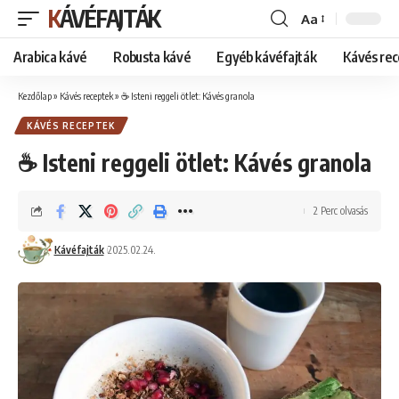
KÁVÉFAJTÁK
Aa
Font
Resizer
Arabica kávé
Robusta kávé
Egyéb kávéfajták
Kávés rec
Kezdőlap
»
Kávés receptek
»
☕ Isteni reggeli ötlet: Kávés granola
KÁVÉS RECEPTEK
☕ Isteni reggeli ötlet: Kávés granola
2 Perc olvasás
Kávéfajták
2025.02.24.