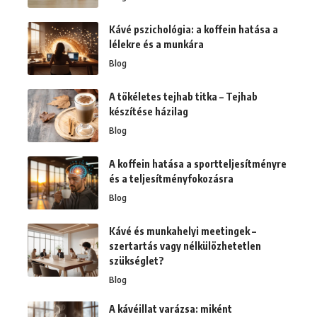
Kávé pszichológia: a koffein hatása a
lélekre és a munkára
Blog
A tökéletes tejhab titka – Tejhab
készítése házilag
Blog
A koffein hatása a sportteljesítményre
és a teljesítményfokozásra
Blog
Kávé és munkahelyi meetingek –
szertartás vagy nélkülözhetetlen
szükséglet?
Blog
A kávéillat varázsa: miként