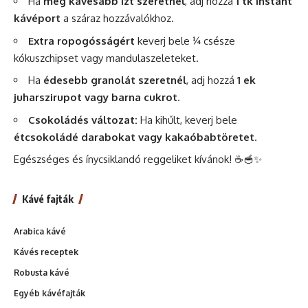
Ha
még kávésabb ízt szeretnél
, adj hozzá
1 tk instant
kávéport
a száraz hozzávalókhoz.
Extra ropogósságért
keverj bele ¼ csésze
kókuszchipset vagy mandulaszeleteket.
Ha
édesebb granolát szeretnél
, adj hozzá
1 ek
juharszirupot vagy barna cukrot
.
Csokoládés változat:
Ha kihűlt, keverj bele
étcsokoládé darabokat vagy kakaóbabtöretet
.
Egészséges és ínycsiklandó reggeliket kívánok! ☕🥣✨
Kávé fajták
Arabica kávé
Kávés receptek
Robusta kávé
Egyéb kávéfajták