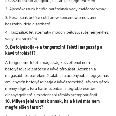
Osszuk kisebb adagokra, és tároljuk légmentesen
Ajándékozzunk belőle barátoknak vagy családtagoknak
Készítsünk belőle cold brew koncentrátumot, ami
hosszabb ideig eltartható
Használjuk fel alternatív módon, például süteményekhez
vagy testradírként
9. Befolyásolja-e a tengerszint feletti magasság a
kávé tárolását?
A tengerszint feletti magasság közvetlenül nem
befolyásolja jelentősen a kávé tárolását. Azonban a
magasabb területeken általában alacsonyabb a légnyomás,
ami enyhén befolyásolhatja a kávészemekből távozó gázok
mennyiségét. Ez a hatás azonban a legtöbb esetben
elhanyagolható a mindennapi tárolás szempontjából.
10. Milyen jelei vannak annak, ha a kávé már nem
megfelelően tárolt?