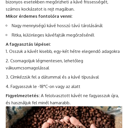
bizonyos esetekben megőrizheti a kávé frissességét,
számos kockázatot is rejt magában.
Mikor érdemes fontolóra venni:
Nagy mennyiségű kávé hosszú távú tárolásánál
Ritka, különleges kávéfajták megőrzésénél
A fagyasztás lépései:
Osszuk a kávét kisebb, egy-két hétre elegendő adagokra
Csomagoljuk légmentesen, lehetőleg
vákuumcsomagolással
Címkézzük fel a dátummal és a kávé típusával
Fagyasszuk le -18°C-on vagy az alatt
Figyelmeztetés:
A felolvasztott kávét ne fagyasszuk újra,
és használjuk fel minél hamarabb.