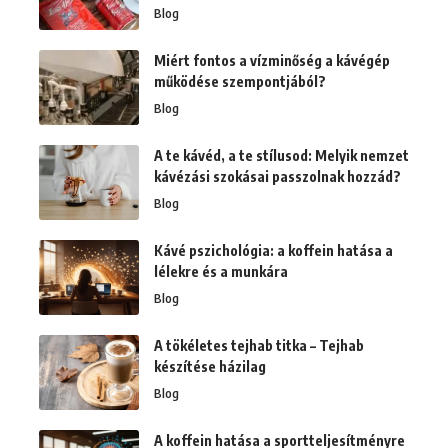
Blog
Miért fontos a vízminőség a kávégép
működése szempontjából?
Blog
A te kávéd, a te stílusod: Melyik nemzet
kávézási szokásai passzolnak hozzád?
Blog
Kávé pszichológia: a koffein hatása a
lélekre és a munkára
Blog
A tökéletes tejhab titka – Tejhab
készítése házilag
Blog
A koffein hatása a sportteljesítményre