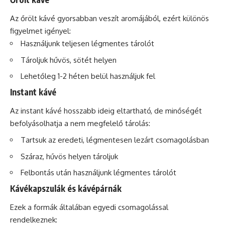
Az őrölt kávé gyorsabban veszít aromájából, ezért különös
figyelmet igényel:
Használjunk teljesen légmentes tárolót
Tároljuk hűvös, sötét helyen
Lehetőleg 1-2 héten belül használjuk fel
Instant kávé
Az instant kávé hosszabb ideig eltartható, de minőségét
befolyásolhatja a nem megfelelő tárolás:
Tartsuk az eredeti, légmentesen lezárt csomagolásban
Száraz, hűvös helyen tároljuk
Felbontás után használjunk légmentes tárolót
Kávékapszulák és kávépárnák
Ezek a formák általában egyedi csomagolással
rendelkeznek: