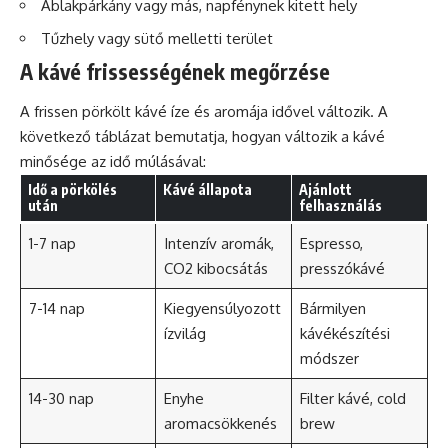
Ablakpárkány vagy más, napfénynek kitett hely
Tűzhely vagy sütő melletti terület
A kávé frissességének megőrzése
A frissen pörkölt kávé íze és aromája idővel változik. A
következő táblázat bemutatja, hogyan változik a kávé
minősége az idő múlásával:
Idő a pörkölés
Kávé állapota
Ajánlott
után
felhasználás
1-7 nap
Intenzív aromák,
Espresso
,
CO2 kibocsátás
presszókávé
7-14 nap
Kiegyensúlyozott
Bármilyen
ízvilág
kávékészítési
módszer
14-30 nap
Enyhe
Filter kávé, cold
aromacsökkenés
brew