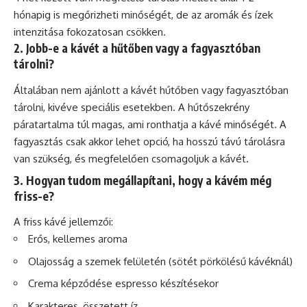
hónapig is megőrizheti minőségét, de az aromák és ízek
intenzitása fokozatosan csökken.
2. Jobb-e a kávét a hűtőben vagy a fagyasztóban
tárolni?
Általában nem ajánlott a kávét hűtőben vagy fagyasztóban
tárolni, kivéve speciális esetekben. A hűtőszekrény
páratartalma túl magas, ami ronthatja a kávé minőségét. A
fagyasztás csak akkor lehet opció, ha hosszú távú tárolásra
van szükség, és megfelelően csomagoljuk a kávét.
3. Hogyan tudom megállapítani, hogy a kávém még
friss-e?
A friss kávé jellemzői:
Erős, kellemes aroma
Olajosság a szemek felületén (sötét pörkölésű kávéknál)
Crema képződése espresso készítésekor
Karakteres, összetett íz