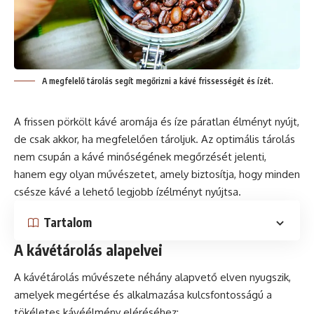
A megfelelő tárolás segít megőrizni a kávé frissességét és ízét.
A frissen pörkölt
kávé
aromája és íze páratlan élményt nyújt,
de csak akkor, ha megfelelően tároljuk. Az optimális tárolás
nem csupán a kávé minőségének megőrzését jelenti,
hanem egy olyan művészetet, amely biztosítja, hogy minden
csésze kávé a lehető legjobb ízélményt nyújtsa.
Tartalom
A kávétárolás alapelvei
A kávétárolás művészete néhány alapvető elven nyugszik,
amelyek megértése és alkalmazása kulcsfontosságú a
tökéletes kávéélmény eléréséhez: