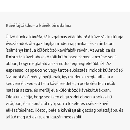
Kávéfajták.hu – a kávék birodalma
Üdvözlünk a
kávéfajták
izgalmas világában! A kávézás kultúrája
évszázadok óta gazdagítja mindennapjainkat, és számtalan
ízélményt kínál a különböző kávéfajták révén. Az
Arabica
és
Robusta
kávébabok közötti különbségek megismerése segít
abban, hogy megtaláld a számodra legmegfelelőbb ízt. Az
espresso
,
cappuccino
vagy
latte
elkészítési módok különböző
ízvilágot és élményt nyújtanak, így mindenki megtalálhatja a
kedvencét. Fedezd fel a kávé eredetét, a pörkölési technikák
hatását az ízre, és merülj el a különböző kávékultúrákban.
Oldalunk célja, hogy segítsen eligazodni ebben a sokszínű
világban, és inspirációt nyújtson a tökéletes csésze kávé
elkészítéséhez. Kóstolj bele a
kávéfajták
gazdag palettájába, és
találd meg azt az ízt, ami igazán megszólít!