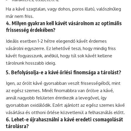
Ha a kávé szagtalan, vagy dohos, poros illatú, valószínűleg
már nem friss.
4. Milyen gyakran kell kávét vásárolnom az optimális
frissesség érdekében?
Ideális esetben 1-2 hétre elegendő kávét érdemes
vásárolni egyszerre. Ez lehetővé teszi, hogy mindig friss
kávét fogyasszunk, anélkül, hogy túl sok kávét kellene
tárolnunk hosszabb ideig.
5. Befolyásolja-e a kávé őrlési finomsága a tárolást?
Igen, az őrölt kávé gyorsabban veszít frissességéből, mint
az egész szemes. Minél finomabbra van őrölve a kávé,
annál nagyobb felületen érintkezik a levegővel, így
gyorsabban oxidálódik. Ezért ajánlott az egész szemes kávé
vásárlása és otthoni őrlése közvetlenül a felhasználás előtt.
6. Lehet-e újrahasználni a kávé eredeti csomagolását
tárolásra?