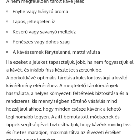
A nem megfelelően tárolt kávé jelei:
Enyhe vagy hiányzó aroma
Lapos, jellegtelen íz
Keserű vagy savanyú mellékíz
Penészes vagy dohos szag
A kávészemek fénytelenné, mattá válása
Ha ezeket a jeleket tapasztaljuk, jobb, ha nem fogyasztjuk el
a kávét, és inkább friss készletet szerzünk be.
A pörköltkávé optimális tárolása kulcsfontosságú a kiváló
kávéélmény eléréséhez. A megfelelő tárolóedények
használata, a helyes környezeti feltételek biztosítása és a
rendszeres, kis mennyiségben történő vásárlás mind
hozzájárul ahhoz, hogy minden csésze kávénk a lehető
legfinomabb legyen. Az itt bemutatott módszerek és
tippek segítségével biztosíthatjuk, hogy kávénk mindig friss
és ízletes maradjon, maximalizálva az élvezeti értéket