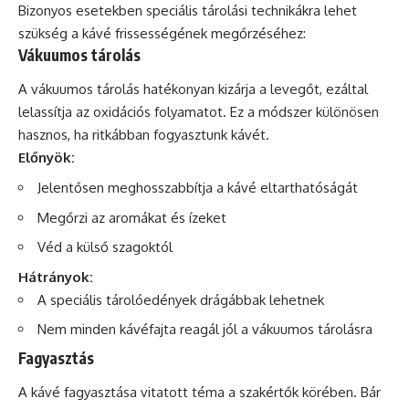
Bizonyos esetekben speciális tárolási technikákra lehet
szükség a kávé frissességének megőrzéséhez:
Vákuumos tárolás
A vákuumos tárolás hatékonyan kizárja a levegőt, ezáltal
lelassítja az oxidációs folyamatot. Ez a módszer különösen
hasznos, ha ritkábban fogyasztunk kávét.
Előnyök:
Jelentősen meghosszabbítja a kávé eltarthatóságát
Megőrzi az aromákat és ízeket
Véd a külső szagoktól
Hátrányok:
A speciális tárolóedények drágábbak lehetnek
Nem minden kávéfajta reagál jól a vákuumos tárolásra
Fagyasztás
A kávé fagyasztása vitatott téma a szakértők körében. Bár