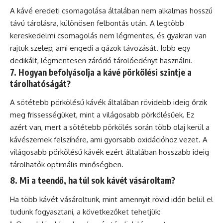
A kávé eredeti csomagolása általában nem alkalmas hosszú
távú tárolásra, különösen felbontás után. A legtöbb
kereskedelmi csomagolás nem légmentes, és gyakran van
rajtuk szelep, ami engedi a gázok távozását. Jobb egy
dedikált, légmentesen záródó tárolóedényt használni.
7. Hogyan befolyásolja a kávé pörkölési szintje a
tárolhatóságát?
A sötétebb pörkölésű
kávék
általában rövidebb ideig őrzik
meg frissességüket, mint a világosabb pörkölésűek. Ez
azért van, mert a sötétebb pörkölés során több olaj kerül a
kávészemek felszínére, ami gyorsabb oxidációhoz vezet. A
világosabb pörkölésű kávék ezért általában hosszabb ideig
tárolhatók optimális minőségben.
8. Mi a teendő, ha túl sok kávét vásároltam?
Ha több kávét vásároltunk, mint amennyit rövid időn belül el
tudunk fogyasztani, a következőket tehetjük: