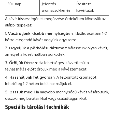
30+ nap
Jelentős
Ízesített
aromacsökkenés
kávéitalok
A kávé frissességének megőrzése érdekében kövessük az
alábbi tippeket:
Vásároljunk kisebb mennyiségben
: Ideális esetben 1-2
hétre elegendő kávét vegyünk egyszerre.
Figyeljük a pörkölési dátumot
: Válasszunk olyan kávét,
amelyet a közelmúltban pörköltek.
Őröljük frissen
: Ha lehetséges, közvetlenül a
felhasználás előtt őröljük meg a kávészemeket.
Használjunk fel gyorsan
: A felbontott csomagot
lehetőleg 1-2 héten belül használjuk el.
Osszuk meg
: Ha nagyobb mennyiségű kávét vásároltunk,
osszuk meg barátainkkal vagy családtagjainkkal.
Speciális tárolási technikák