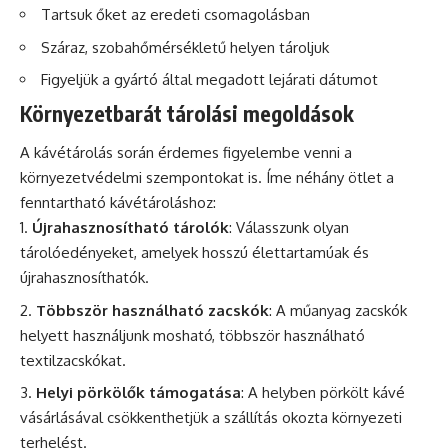
Tartsuk őket az eredeti csomagolásban
Száraz, szobahőmérsékletű helyen tároljuk
Figyeljük a gyártó által megadott lejárati dátumot
Környezetbarát tárolási megoldások
A kávétárolás során érdemes figyelembe venni a
környezetvédelmi szempontokat is. Íme néhány ötlet a
fenntartható kávétároláshoz:
Újrahasznosítható tárolók
: Válasszunk olyan
tárolóedényeket, amelyek hosszú élettartamúak és
újrahasznosíthatók.
Többször használható zacskók
: A műanyag zacskók
helyett használjunk mosható, többször használható
textilzacskókat.
Helyi pörkölők támogatása
: A helyben pörkölt kávé
vásárlásával csökkenthetjük a szállítás okozta környezeti
terhelést.