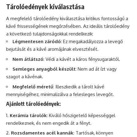
Tárolóedények kiválasztása
A megfelelő tárolóedény kiválasztása kritikus fontosságú a
kávé frissességének megőrzésében. Az ideális tárolóedény
a következő tulajdonságokkal rendelkezik:
Légmentesen záródó
: Ez megakadályozza a levegő
bejutását és a kávé aromájának elvesztését.
Nem átlátszó
: Védi a kávét a káros fénysugaraktól.
Semleges anyagból készült
: Nem ad át ízt vagy
szagot a kávénak.
Megfelelő méretű
: Illeszkedik a tárolt kávé
mennyiségéhez, minimalizálva a felesleges levegőt.
Ajánlott tárolóedények:
Kerámia tárolók
: Kiváló hőszigetelő képességgel
rendelkeznek, és nem engedik át a fényt.
Rozsdamentes acél kannák
: Tartósak, könnyen