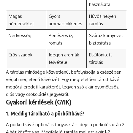
használata
Magas
Gyors
Hűvös helyen
hőmérséklet
aromacsökkenés
tárolás
Nedvesség
Penészes íz,
Száraz környezet
romlás
biztosítása
Erős szagok
Idegen aromák
Elkülönített
felvétele
tárolás
A tárolás minősége közvetlenül befolyásolja a csészében
végül megjelenő kávé ízét. Egy megfelelően tárolt kávé
megőrzi eredeti karakterét, legyen szó akár gyümölcsös,
diós vagy csokoládés jegyekről.
Gyakori kérdések (GYIK)
1. Meddig tárolható a pörköltkávé?
A pörköltkávé optimális fogyasztási ideje a pörkölés után 2-
4 hét között van. Megfelelő tárolás mellett akár 1-2