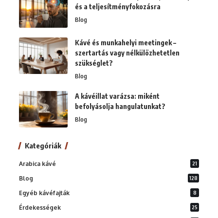
és a teljesítményfokozásra
Blog
Kávé és munkahelyi meetingek –
szertartás vagy nélkülözhetetlen
szükséglet?
Blog
A kávéillat varázsa: miként
befolyásolja hangulatunkat?
Blog
Kategóriák
Arabica kávé
21
Blog
128
Egyéb kávéfajták
8
Érdekességek
25