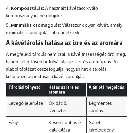
Komposztálás
: A használt
kávézacc
kiváló
komposztanyag, ne dobjuk ki.
Minimális csomagolás
: Válasszunk olyan kávét, amely
minimális csomagolással rendelkezik.
A kávétárolás hatása az ízre és az aromára
A megfelelő tárolás nem csak a kávé frissességét őrzi meg,
hanem jelentősen befolyásolja az ízét és aromáját is. Az
alábbi táblázat összefoglalja, hogyan hat a tárolás
különböző aspektusai a kávé ízprofilját:
Tárolási tényező
Hatás az ízre és
Ajánlott megoldás
aromára
Levegő jelenléte
Oxidáció,
Légmentes
ízvesztés
tárolás
Fény
Keserű
, dohos íz
Sötét
kialakulása
tárolóedény