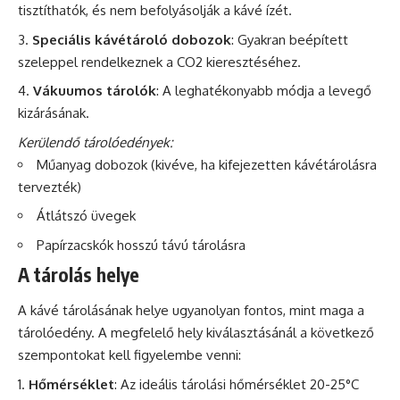
tisztíthatók, és nem befolyásolják a kávé ízét.
Speciális kávétároló dobozok
: Gyakran beépített
szeleppel rendelkeznek a CO2 kieresztéséhez.
Vákuumos tárolók
: A leghatékonyabb módja a levegő
kizárásának.
Kerülendő tárolóedények:
Műanyag dobozok (kivéve, ha kifejezetten kávétárolásra
tervezték)
Átlátszó üvegek
Papírzacskók hosszú távú tárolásra
A tárolás helye
A kávé tárolásának helye ugyanolyan fontos, mint maga a
tárolóedény. A megfelelő hely kiválasztásánál a következő
szempontokat kell figyelembe venni:
Hőmérséklet
: Az ideális tárolási hőmérséklet 20-25°C