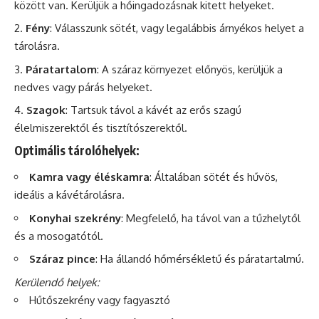
között van. Kerüljük a hőingadozásnak kitett helyeket.
Fény
: Válasszunk sötét, vagy legalábbis árnyékos helyet a
tárolásra.
Páratartalom
: A száraz környezet előnyös, kerüljük a
nedves vagy párás helyeket.
Szagok
: Tartsuk távol a kávét az
erős
szagú
élelmiszerektől és tisztítószerektől.
Optimális tárolóhelyek:
Kamra vagy éléskamra
: Általában sötét és hűvös,
ideális a kávétárolásra.
Konyhai szekrény
: Megfelelő, ha távol van a tűzhelytől
és a mosogatótól.
Száraz pince
: Ha állandó hőmérsékletű és páratartalmú.
Kerülendő helyek:
Hűtőszekrény vagy fagyasztó