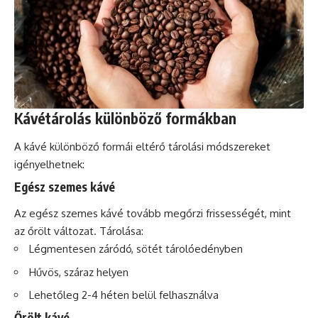
Kávétárolás különböző formákban
A kávé különböző formái eltérő tárolási módszereket
igényelhetnek:
Egész szemes kávé
Az egész szemes kávé tovább megőrzi frissességét, mint
az őrölt változat. Tárolása:
Légmentesen záródó, sötét tárolóedényben
Hűvös, száraz helyen
Lehetőleg 2-4 héten belül felhasználva
Őrölt kávé