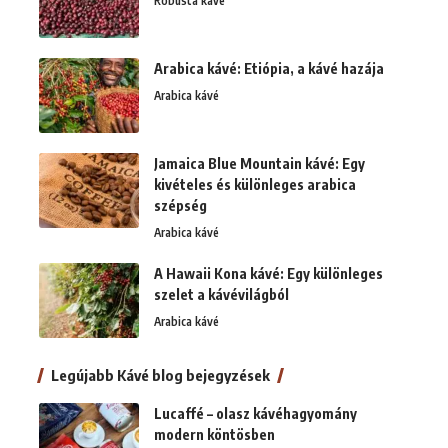
Robusta kávé
Arabica kávé: Etiópia, a kávé hazája
Arabica kávé
Jamaica Blue Mountain kávé: Egy
kivételes és különleges arabica
szépség
Arabica kávé
A Hawaii Kona kávé: Egy különleges
szelet a kávévilágból
Arabica kávé
Legújabb Kávé blog bejegyzések
Lucaffé – olasz kávéhagyomány
modern köntösben