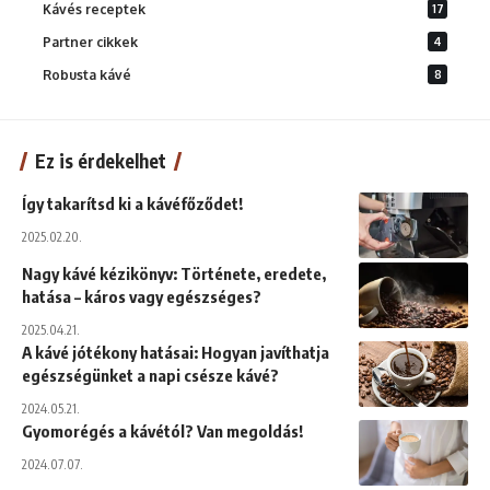
Kávés receptek
17
Partner cikkek
4
Robusta kávé
8
Ez is érdekelhet
Így takarítsd ki a kávéfőződet!
2025.02.20.
Nagy kávé kézikönyv: Története, eredete,
hatása – káros vagy egészséges?
2025.04.21.
A kávé jótékony hatásai: Hogyan javíthatja
egészségünket a napi csésze kávé?
2024.05.21.
Gyomorégés a kávétól? Van megoldás!
2024.07.07.