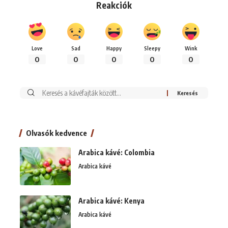
Reakciók
Love
Sad
Happy
Sleepy
Wink
0
0
0
0
0
Keresés:
Olvasók kedvence
Arabica kávé: Colombia
Arabica kávé
Arabica kávé: Kenya
Arabica kávé