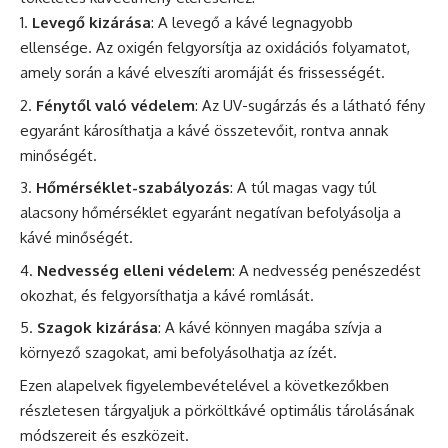
Levegő kizárása
: A levegő a kávé legnagyobb
ellensége. Az oxigén felgyorsítja az oxidációs folyamatot,
amely során a kávé elveszíti aromáját és frissességét.
Fénytől való védelem
: Az UV-sugárzás és a látható fény
egyaránt károsíthatja a kávé összetevőit, rontva annak
minőségét.
Hőmérséklet-szabályozás
: A túl magas vagy túl
alacsony hőmérséklet egyaránt negatívan befolyásolja a
kávé minőségét.
Nedvesség elleni védelem
: A nedvesség penészedést
okozhat, és felgyorsíthatja a kávé romlását.
Szagok kizárása
: A kávé könnyen magába szívja a
környező szagokat, ami befolyásolhatja az ízét.
Ezen alapelvek figyelembevételével a következőkben
részletesen tárgyaljuk a pörköltkávé optimális tárolásának
módszereit és eszközeit.