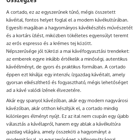
A cortado, ez az egyszerűnek tűnő, mégis összetett
kávéital, fontos helyet foglal el a modern kávékultúrában.
Egyesíti magában a hagyományos kávékészítés művészetét
és a kortárs ízlést, miközben tökéletes egyensúlyt teremt
az erős espresso és a krémes tej között.
Népszerűsége jól tükrözi a mai kávéfogyasztási trendeket:
az emberek egyre inkább értékelik a minőségi, autentikus
kávéélményt, de gyors és praktikus formában. A cortado
éppen ezt kínálja: egy intenzív, ízgazdag kávéitalt, amely
gyorsan elkészíthető és fogyasztható, mégis lehetőséget
ad a kávé valódi ízének élvezetére.
Akár egy spanyol kávézóban, akár egy modern nagyvárosi
kávézóban, akár otthon készítjük el, a cortado mindig
különleges élményt nyújt. Ez az ital nem csupán egy újabb
választás a kávélapról, hanem egy ablak a kávékultúra
gazdag világára, amely összeköti a hagyományt a
modernitással, az egyszerűséget a kifinomultsággal.