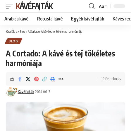
KÁVÉFAJTÁK
Aa
Font
Resizer
Arabica kávé
Robusta kávé
Egyéb kávéfajták
Kávés rec
Kezdőlap
»
Blog
»
A Cortado: A kávé és tej tökéletes harmóniája
BLOG
A Cortado: A kávé és tej tökéletes
harmóniája
10 Perc olvasás
Kávéfajták
2024.06.17.