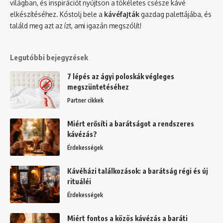
világban, és inspirációt nyújtson a tökéletes csésze kávé
elkészítéséhez. Kóstolj bele a
kávéfajták
gazdag palettájába, és
találd meg azt az ízt, ami igazán megszólít!
Legutóbbi bejegyzések
7 lépés az ágyi poloskák végleges
megszüntetéséhez
Partner cikkek
Miért erősíti a barátságot a rendszeres
kávézás?
Érdekességek
Kávéházi találkozások: a barátság régi és új
rituáléi
Érdekességek
Miért fontos a közös kávézás a baráti