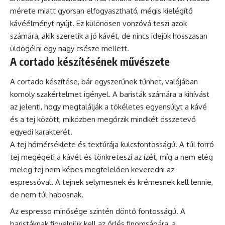
mérete miatt gyorsan elfogyasztható, mégis kielégítő
kávéélményt nyújt. Ez különösen vonzóvá teszi azok
számára, akik szeretik a jó kávét, de nincs idejük hosszasan
üldögélni egy nagy csésze mellett.
A cortado készítésének művészete
A cortado készítése, bár egyszerűnek tűnhet, valójában
komoly szakértelmet igényel. A baristák számára a kihívást
az jelenti, hogy megtalálják a tökéletes egyensúlyt a kávé
és a tej között, miközben megőrzik mindkét összetevő
egyedi karakterét.
A tej hőmérséklete és textúrája kulcsfontosságú. A túl forró
tej megégeti a kávét és tönkreteszi az ízét, míg a nem elég
meleg tej nem képes megfelelően keveredni az
espressóval. A tejnek selymesnek és krémesnek kell lennie,
de nem túl habosnak.
Az espresso minősége szintén döntő fontosságú. A
baristáknak figyelniük kell az őrlés finomságára, a