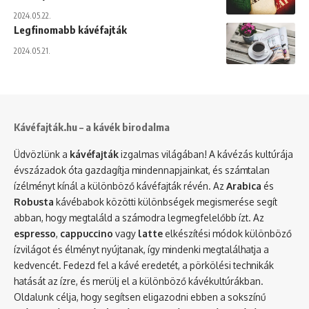
2024.05.22.
Legfinomabb kávéfajták
2024.05.21.
Kávéfajták.hu – a kávék birodalma
Üdvözlünk a
kávéfajták
izgalmas világában! A kávézás kultúrája
évszázadok óta gazdagítja mindennapjainkat, és számtalan
ízélményt kínál a különböző kávéfajták révén. Az
Arabica
és
Robusta
kávébabok közötti különbségek megismerése segít
abban, hogy megtaláld a számodra legmegfelelőbb ízt. Az
espresso
,
cappuccino
vagy
latte
elkészítési módok különböző
ízvilágot és élményt nyújtanak, így mindenki megtalálhatja a
kedvencét. Fedezd fel a kávé eredetét, a pörkölési technikák
hatását az ízre, és merülj el a különböző kávékultúrákban.
Oldalunk célja, hogy segítsen eligazodni ebben a sokszínű