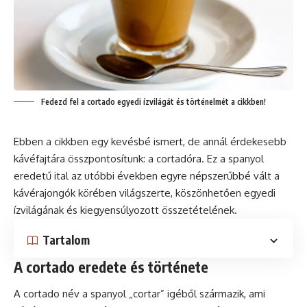
Fedezd fel a cortado egyedi ízvilágát és történelmét a cikkben!
Ebben a cikkben egy kevésbé ismert, de annál érdekesebb
kávéfajtára összpontosítunk: a cortadóra. Ez a spanyol
eredetű ital az utóbbi években egyre népszerűbbé vált a
kávérajongók körében világszerte, köszönhetően egyedi
ízvilágának és kiegyensúlyozott összetételének.
Tartalom
A cortado eredete és története
A cortado név a spanyol „cortar” igéből származik, ami