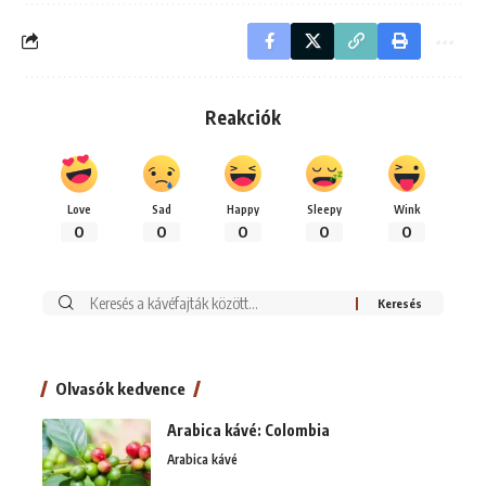
Reakciók
Love
Sad
Happy
Sleepy
Wink
0
0
0
0
0
Keresés:
Olvasók kedvence
Arabica kávé: Colombia
Arabica kávé