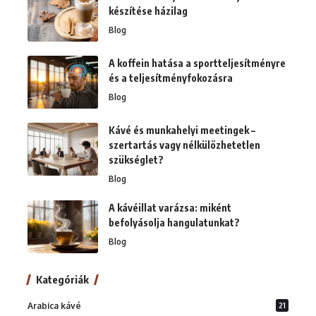
készítése házilag
Blog
A koffein hatása a sportteljesítményre
és a teljesítményfokozásra
Blog
Kávé és munkahelyi meetingek –
szertartás vagy nélkülözhetetlen
szükséglet?
Blog
A kávéillat varázsa: miként
befolyásolja hangulatunkat?
Blog
Kategóriák
Arabica kávé
21