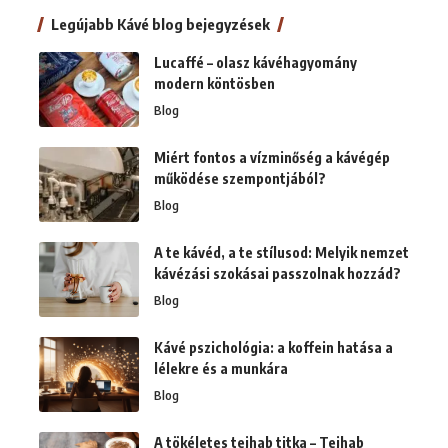
Legújabb Kávé blog bejegyzések
Lucaffé – olasz kávéhagyomány
modern köntösben
Blog
Miért fontos a vízminőség a kávégép
működése szempontjából?
Blog
A te kávéd, a te stílusod: Melyik nemzet
kávézási szokásai passzolnak hozzád?
Blog
Kávé pszichológia: a koffein hatása a
lélekre és a munkára
Blog
A tökéletes tejhab titka – Tejhab