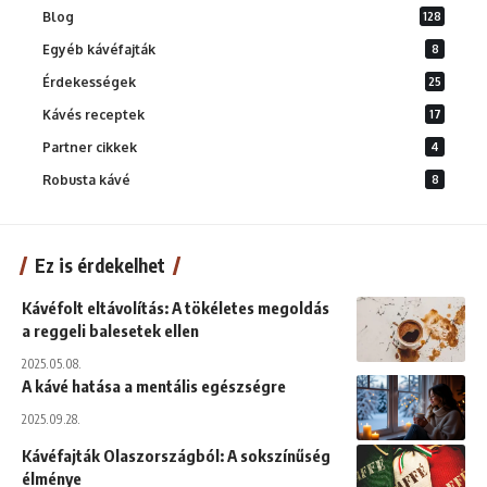
Blog
128
Egyéb kávéfajták
8
Érdekességek
25
Kávés receptek
17
Partner cikkek
4
Robusta kávé
8
Ez is érdekelhet
Kávéfolt eltávolítás: A tökéletes megoldás
a reggeli balesetek ellen
2025.05.08.
A kávé hatása a mentális egészségre
2025.09.28.
Kávéfajták Olaszországból: A sokszínűség
élménye