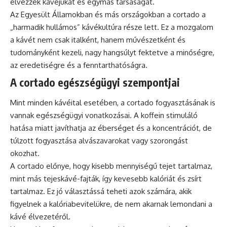
élvezzék kávéjukat és egymás társaságát.
Az Egyesült Államokban és más országokban a cortado a
„harmadik hullámos” kávékultúra része lett. Ez a mozgalom
a kávét nem csak italként, hanem művészetként és
tudományként kezeli, nagy hangsúlyt fektetve a minőségre,
az eredetiségre és a fenntarthatóságra.
A cortado egészségügyi szempontjai
Mint minden kávéital esetében, a cortado fogyasztásának is
vannak egészségügyi vonatkozásai. A
koffein
stimuláló
hatása miatt javíthatja az éberséget és a koncentrációt, de
túlzott fogyasztása alvászavarokat vagy szorongást
okozhat.
A cortado előnye, hogy kisebb mennyiségű tejet tartalmaz,
mint más tejeskávé-fajták, így kevesebb kalóriát és zsírt
tartalmaz. Ez jó választássá teheti azok számára, akik
figyelnek a kalóriabevitelükre, de nem akarnak lemondani a
kávé élvezetéről.