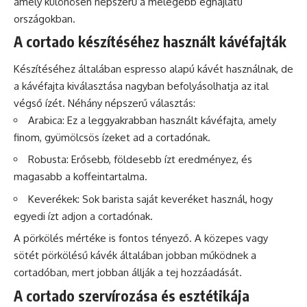
amely különösen népszerű a melegebb éghajlatú
országokban.
A cortado készítéséhez használt kávéfajták
Készítéséhez általában espresso alapú kávét használnak, de
a kávéfajta kiválasztása nagyban befolyásolhatja az ital
végső ízét. Néhány népszerű választás:
Arabica: Ez a leggyakrabban használt kávéfajta, amely
finom, gyümölcsös ízeket ad a cortadónak.
Robusta: Erősebb, földesebb ízt eredményez, és
magasabb a koffeintartalma.
Keverékek: Sok
barista
saját keveréket használ, hogy
egyedi ízt adjon a cortadónak.
A pörkölés mértéke is fontos tényező. A közepes vagy
sötét pörkölésű
kávék
általában jobban működnek a
cortadóban, mert jobban állják a tej hozzáadását.
A cortado szervírozása és esztétikája