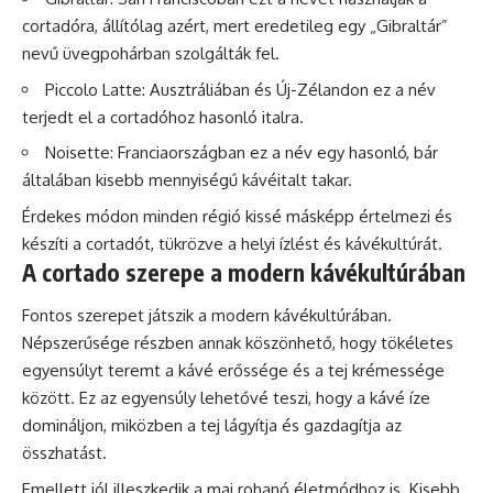
cortadóra, állítólag azért, mert eredetileg egy „Gibraltár”
nevű üvegpohárban szolgálták fel.
Piccolo Latte: Ausztráliában és Új-Zélandon ez a név
terjedt el a cortadóhoz hasonló italra.
Noisette: Franciaországban ez a név egy hasonló, bár
általában kisebb mennyiségű kávéitalt takar.
Érdekes módon minden régió kissé másképp értelmezi és
készíti a cortadót, tükrözve a helyi ízlést és kávékultúrát.
A cortado szerepe a modern kávékultúrában
Fontos szerepet játszik a modern kávékultúrában.
Népszerűsége részben annak köszönhető, hogy tökéletes
egyensúlyt teremt a kávé erőssége és a tej krémessége
között. Ez az egyensúly lehetővé teszi, hogy a kávé íze
domináljon, miközben a tej lágyítja és gazdagítja az
összhatást.
Emellett jól illeszkedik a mai rohanó életmódhoz is. Kisebb