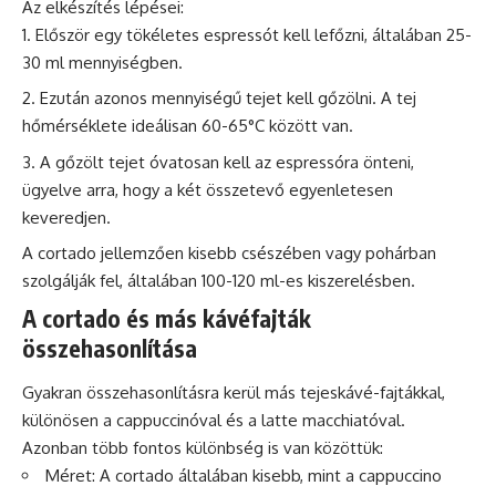
Az elkészítés lépései:
Először egy tökéletes espressót kell lefőzni, általában 25-
30 ml mennyiségben.
Ezután azonos mennyiségű tejet kell gőzölni. A tej
hőmérséklete ideálisan 60-65°C között van.
A gőzölt tejet óvatosan kell az espressóra önteni,
ügyelve arra, hogy a két összetevő egyenletesen
keveredjen.
A cortado jellemzően kisebb csészében vagy pohárban
szolgálják fel, általában 100-120 ml-es kiszerelésben.
A cortado és más kávéfajták
összehasonlítása
Gyakran összehasonlításra kerül más tejeskávé-fajtákkal,
különösen a cappuccinóval és a
latte
macchiatóval.
Azonban több fontos különbség is van közöttük:
Méret: A cortado általában kisebb, mint a
cappuccino