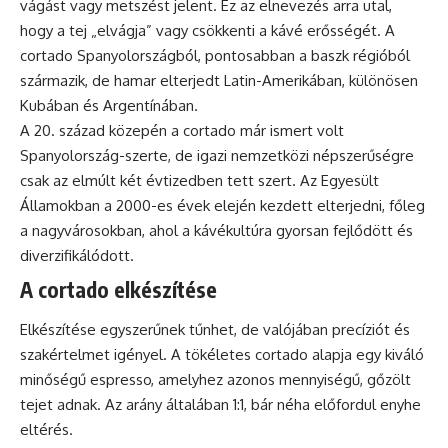
vágást vagy metszést jelent. Ez az elnevezés arra utal,
hogy a tej „elvágja” vagy csökkenti a
kávé
erősségét. A
cortado Spanyolországból, pontosabban a baszk régióból
származik, de hamar elterjedt Latin-Amerikában, különösen
Kubában és Argentínában.
A 20. század közepén a cortado már ismert volt
Spanyolország-szerte, de igazi nemzetközi népszerűségre
csak az elmúlt két évtizedben tett szert. Az Egyesült
Államokban a 2000-es évek elején kezdett elterjedni, főleg
a nagyvárosokban, ahol a kávékultúra gyorsan fejlődött és
diverzifikálódott.
A cortado elkészítése
Elkészítése egyszerűnek tűnhet, de valójában precíziót és
szakértelmet igényel. A tökéletes cortado alapja egy kiváló
minőségű
espresso
, amelyhez azonos mennyiségű, gőzölt
tejet adnak. Az arány általában 1:1, bár néha előfordul enyhe
eltérés.