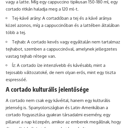
vagy a latte. Míg egy cappuccino tipikusan 150-180 ml, egy
cortado ritkán haladja meg a 120 ml-t.
Tej-kávé arány: A cortadóban a tej és a kávé aránya
közel azonos, míg a cappuccinóban és a lattében általában
több a tej.
Tejhab: A cortado kevés vagy egyáltalán nem tartalmaz
tejhabot, szemben a cappuccinóval, amelynek jellegzetes
vastag tejhab rétege van.
Íz: A cortado íze intenzívebb és kávésabb, mint a
tejosabb változatoké, de nem olyan
erős
, mint egy tiszta
espressóé.
A cortado kulturális jelentősége
A cortado nem csak egy kávéital, hanem egy kulturális
jelenség is. Spanyolországban és Latin-Amerikában a
cortado fogyasztása gyakran társadalmi esemény, egy
pillanat a nap közepén, amikor az emberek megállnak, hogy