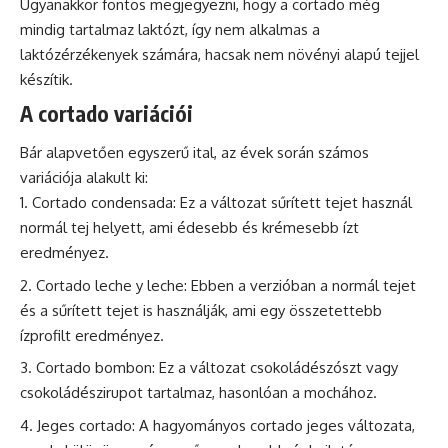
Ugyanakkor fontos megjegyezni, hogy a cortado még
mindig tartalmaz laktózt, így nem alkalmas a
laktózérzékenyek számára, hacsak nem növényi alapú tejjel
készítik.
A cortado variációi
Bár alapvetően egyszerű ital, az évek során számos
variációja alakult ki:
Cortado condensada: Ez a változat sűrített tejet használ
normál tej helyett, ami édesebb és krémesebb ízt
eredményez.
Cortado leche y leche: Ebben a verzióban a normál tejet
és a sűrített tejet is használják, ami egy összetettebb
ízprofilt eredményez.
Cortado bombon: Ez a változat csokoládészószt vagy
csokoládészirupot tartalmaz, hasonlóan a mochához.
Jeges cortado: A hagyományos cortado jeges változata,