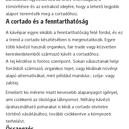
tömörítésre és az extrakció idejére, hogy a lehető legjobb
alapot teremtsék meg a cortadóhoz.
A cortado és a fenntarthatóság
A kávéipar egyre inkább a fenntarthatóság felé fordul, és ez
a trend a cortado készítésében is megmutatkozik. Egyre
több kávézó használ organikus, fair trade vagy közvetlen
kereskedelemből származó kávét a cortadóhoz.
A tej kérdése is fontos szempont. Sokan választanak helyi
forrásból származó, organikus tejet, vagy kínálnak növényi
alapú alternatívákat, mint például mandula-, szója- vagy
zabtej.
Emellett kis mérete miatt kevesebb alapanyagot igényel,
ami csökkenti az ökológiai lábnyomot. Néhány kávézó
újrahasználható poharakat is kínál a cortado elvitelre
történő vásárlásához, tovább csökkentve a környezeti
terhelést.
Összegzés