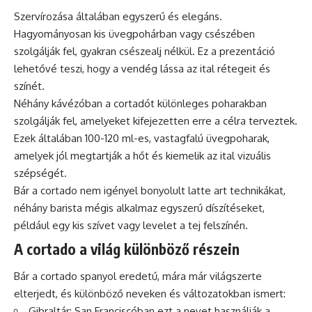
Szervírozása általában egyszerű és elegáns.
Hagyományosan kis üvegpohárban vagy csészében
szolgálják fel, gyakran csészealj nélkül. Ez a prezentáció
lehetővé teszi, hogy a vendég lássa az ital rétegeit és
színét.
Néhány kávézóban a cortadót különleges poharakban
szolgálják fel, amelyeket kifejezetten erre a célra terveztek.
Ezek általában 100-120 ml-es, vastagfalú üvegpoharak,
amelyek jól megtartják a hőt és kiemelik az ital vizuális
szépségét.
Bár a cortado nem igényel bonyolult latte art technikákat,
néhány barista mégis alkalmaz egyszerű díszítéseket,
például egy kis szívet vagy levelet a tej felszínén.
A cortado a világ különböző részein
Bár a cortado spanyol eredetű, mára már világszerte
elterjedt, és különböző neveken és változatokban ismert:
Gibraltár: San Franciscóban ezt a nevet használják a