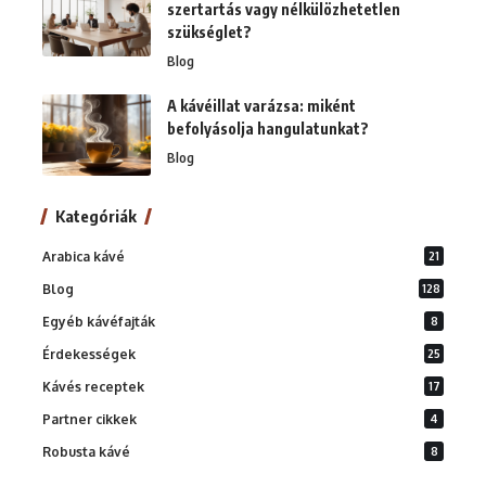
szertartás vagy nélkülözhetetlen
szükséglet?
Blog
A kávéillat varázsa: miként
befolyásolja hangulatunkat?
Blog
Kategóriák
Arabica kávé
21
Blog
128
Egyéb kávéfajták
8
Érdekességek
25
Kávés receptek
17
Partner cikkek
4
Robusta kávé
8