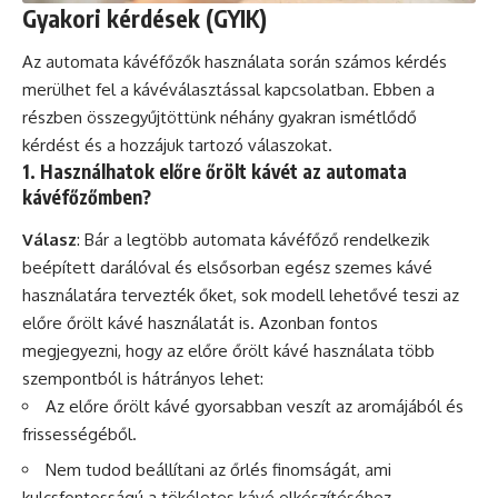
Gyakori kérdések (GYIK)
Az automata kávéfőzők használata során számos kérdés
merülhet fel a kávéválasztással kapcsolatban. Ebben a
részben összegyűjtöttünk néhány gyakran ismétlődő
kérdést és a hozzájuk tartozó válaszokat.
1. Használhatok előre őrölt kávét az automata
kávéfőzőmben?
Válasz
: Bár a legtöbb automata kávéfőző rendelkezik
beépített darálóval és elsősorban egész szemes kávé
használatára tervezték őket, sok modell lehetővé teszi az
előre őrölt kávé használatát is. Azonban fontos
megjegyezni, hogy az előre őrölt kávé használata több
szempontból is hátrányos lehet:
Az előre őrölt kávé gyorsabban veszít az aromájából és
frissességéből.
Nem tudod beállítani az őrlés finomságát, ami
kulcsfontosságú a tökéletes kávé elkészítéséhez.