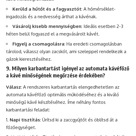
Kerüld a hűtőt és a fagyasztót
: A hőmérséklet-
ingadozás és a nedvesség árthat a kávénak.
Vásárolj kisebb mennyiségben
: Ideális esetben 2-3
héten belül fogyaszd el a megvásárolt kávét.
Figyelj a csomagolásra
: Ha eredeti csomagolásban
tárolod, válassz olyan zacskót, ami szeleppel rendelkezik a
gázok kieresztéséhez.
9. Milyen karbantartást igényel az automata kávéfőző
a kávé minőségének megőrzése érdekében?
Válasz
: A rendszeres karbantartás elengedhetetlen az
automata kávéfőző optimális működéséhez és a kiváló
minőségű kávé készítéséhez. Íme néhány fontos
karbantartási feladat:
Napi tisztítás
: Ürítsd ki a zaccgyűjtőt és öblítsd át a
főzőegységet.