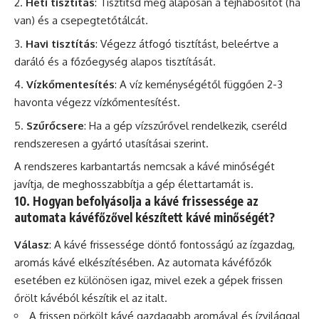
Heti tisztítás
: Tisztítsd meg alaposan a tejhabosítót (ha
van) és a csepegtetőtálcát.
Havi tisztítás
: Végezz átfogó tisztítást, beleértve a
daráló és a főzőegység alapos tisztítását.
Vízkőmentesítés
: A víz keménységétől függően 2-3
havonta végezz vízkőmentesítést.
Szűrőcsere
: Ha a gép vízszűrővel rendelkezik, cseréld
rendszeresen a gyártó utasításai szerint.
A rendszeres karbantartás nemcsak a kávé minőségét
javítja, de meghosszabbítja a gép élettartamát is.
10. Hogyan befolyásolja a kávé frissessége az
automata kávéfőzővel készített kávé minőségét?
Válasz
: A kávé frissessége döntő fontosságú az ízgazdag,
aromás kávé elkészítésében. Az automata kávéfőzők
esetében ez különösen igaz, mivel ezek a gépek frissen
őrölt kávéból készítik el az italt.
A frissen pörkölt kávé gazdagabb aromával és ízvilággal