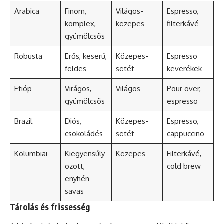
Arabica
Finom,
Világos-
Espresso,
komplex,
közepes
filterkávé
gyümölcsös
Robusta
Erős
,
keserű
,
Közepes-
Espresso
földes
sötét
keverékek
Etióp
Virágos,
Világos
Pour over,
gyümölcsös
espresso
Brazil
Diós,
Közepes-
Espresso,
csokoládés
sötét
cappuccino
Kolumbiai
Kiegyensúly
Közepes
Filterkávé,
ozott,
cold brew
enyhén
savas
Tárolás és frissesség