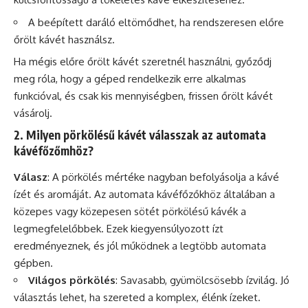
A beépített daráló eltömődhet, ha rendszeresen előre
őrölt kávét használsz.
Ha mégis előre őrölt kávét szeretnél használni, győződj
meg róla, hogy a géped rendelkezik erre alkalmas
funkcióval, és csak kis mennyiségben, frissen őrölt kávét
vásárolj.
2. Milyen pörkölésű kávét válasszak az automata
kávéfőzőmhöz?
Válasz
: A pörkölés mértéke nagyban befolyásolja a kávé
ízét és aromáját. Az automata kávéfőzőkhöz általában a
közepes vagy közepesen sötét pörkölésű kávék a
legmegfelelőbbek. Ezek kiegyensúlyozott ízt
eredményeznek, és jól működnek a legtöbb automata
gépben.
Világos pörkölés
: Savasabb, gyümölcsösebb ízvilág. Jó
választás lehet, ha szereted a komplex, élénk ízeket.