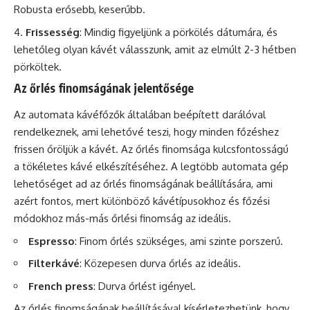
Robusta erősebb, keserűbb.
Frissesség
: Mindig figyeljünk a pörkölés dátumára, és
lehetőleg olyan kávét válasszunk, amit az elmúlt 2-3 hétben
pörköltek.
Az őrlés finomságának jelentősége
Az automata kávéfőzők általában beépített darálóval
rendelkeznek, ami lehetővé teszi, hogy minden főzéshez
frissen őröljük a kávét. Az őrlés finomsága kulcsfontosságú
a tökéletes kávé elkészítéséhez. A legtöbb automata gép
lehetőséget ad az őrlés finomságának beállítására, ami
azért fontos, mert különböző kávétípusokhoz és főzési
módokhoz más-más őrlési finomság az ideális.
Espresso
: Finom őrlés szükséges, ami szinte porszerű.
Filterkávé
: Közepesen durva őrlés az ideális.
French press
: Durva őrlést igényel.
Az őrlés finomságának beállításával kísérletezhetünk, hogy