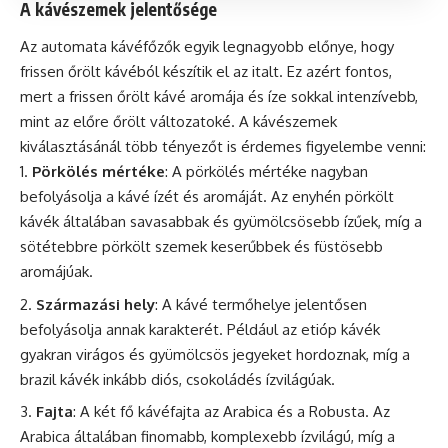
A kávészemek jelentősége
Az automata kávéfőzők egyik legnagyobb előnye, hogy
frissen őrölt kávéból készítik el az italt. Ez azért fontos,
mert a frissen őrölt kávé aromája és íze sokkal intenzívebb,
mint az előre őrölt változatoké. A kávészemek
kiválasztásánál több tényezőt is érdemes figyelembe venni:
Pörkölés mértéke
: A pörkölés mértéke nagyban
befolyásolja a kávé ízét és aromáját. Az enyhén pörkölt
kávék
általában savasabbak és gyümölcsösebb ízűek, míg a
sötétebbre pörkölt szemek keserűbbek és füstösebb
aromájúak.
Származási hely
: A kávé termőhelye jelentősen
befolyásolja annak karakterét. Például az etióp kávék
gyakran virágos és gyümölcsös jegyeket hordoznak, míg a
brazil kávék inkább diós, csokoládés ízvilágúak.
Fajta
: A két fő kávéfajta az Arabica és a Robusta. Az
Arabica általában finomabb, komplexebb ízvilágú, míg a