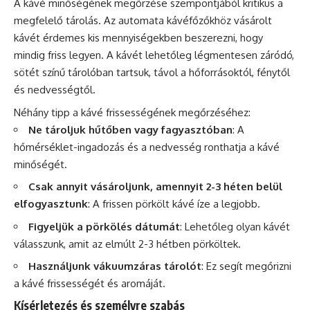
A kávé minőségének megőrzése szempontjából kritikus a
megfelelő
tárolás
. Az automata kávéfőzőkhöz vásárolt
kávét érdemes kis mennyiségekben beszerezni, hogy
mindig friss legyen. A kávét lehetőleg légmentesen záródó,
sötét színű tárolóban tartsuk, távol a hőforrásoktól, fénytől
és nedvességtől.
Néhány tipp a kávé frissességének megőrzéséhez:
Ne tároljuk hűtőben vagy fagyasztóban
: A
hőmérséklet-ingadozás és a nedvesség ronthatja a kávé
minőségét.
Csak annyit vásároljunk, amennyit 2-3 héten belül
elfogyasztunk
: A frissen pörkölt kávé íze a legjobb.
Figyeljük a pörkölés dátumát
: Lehetőleg olyan kávét
válasszunk, amit az elmúlt 2-3 hétben pörköltek.
Használjunk vákuumzáras tárolót
: Ez segít megőrizni
a kávé frissességét és aromáját.
Kísérletezés és személyre szabás