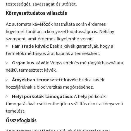
testességét, savasságát és utóízét.
Környezettudatos választás
Az automata kávéfőzők használata során érdemes
figyelmet fordítani a környezettudatosságra is. Néhány
szempont, amit érdemes figyelembe venni:
Fair Trade kávék
: Ezek a kávék garantálják, hogy a
termelők méltányos árat kapnak a termékükért.
Organikus kávék
: Vegyszerek és műtrágyák használata
nélkül termesztett kávék.
Árnyékban termesztett kávék
: Ezek a kávék
hozzájárulnak a biodiverzitás megőrzéséhez.
Helyi pörkölők támogatása
: A helyi pörkölők
támogatásával csökkenthetjük a szállítás okozta környezeti
terhelést.
Összefoglalás