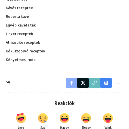
Kávés receptek
Robusta kávé
Egyéb kávéfajták
Linzer receptek
Almáspite receptek
Kókuszgolyó receptek
Kényelmes iroda
Reakciók
Love
Sad
Happy
Sleepy
Wink