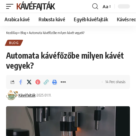
KÁVÉFAJTÁK
Aa
Font
Resizer
Arabica kávé
Robusta kávé
Egyéb kávéfajták
Kávés rec
Kezdőlap
»
Blog
»
Automata kávéfőzőbe milyen kávét vegyek?
BLOG
Automata kávéfőzőbe milyen kávét
vegyek?
14 Perc olvasás
Kávéfajták
2025.01.11.