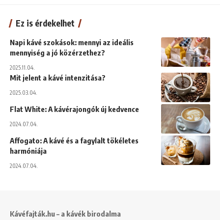
Ez is érdekelhet
Napi kávé szokások: mennyi az ideális
mennyiség a jó közérzethez?
2025.11.04.
Mit jelent a kávé intenzitása?
2025.03.04.
Flat White: A kávérajongók új kedvence
2024.07.04.
Affogato: A kávé és a fagylalt tökéletes
harmóniája
2024.07.04.
Kávéfajták.hu – a kávék birodalma