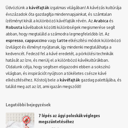
Üdvözlünk a
kávéfajták
izgalmas világában! A kávézás kultúrája
évszázadok óta gazdagítja mindennapjainkat, és számtalan
ízélményt kínál a különböző kávéfajták révén. Az
Arabica
és
Robusta
kávébabok közötti különbségek megismerése segít
abban, hogy megtaláld a számodra legmegfelelőbb ízt. Az
espresso
,
cappuccino
vagy
latte
elkészítési módok különböző
ízvilágot és élményt nyújtanak, így mindenki megtalálhatja a
kedvencét. Fedezd fel a kávé eredetét, a pörkölési technikák
hatását az ízre, és merülj el a különböző kávékultúrákban.
Oldalunk célja, hogy segítsen eligazodni ebben a sokszínű
világban, és inspirációt nyújtson a tökéletes csésze kávé
elkészítéséhez. Kóstolj bele a
kávéfajták
gazdag palettájába, és
találd meg azt az ízt, ami igazán megszólít!
Legutóbbi bejegyzések
7 lépés az ágyi poloskák végleges
megszüntetéséhez