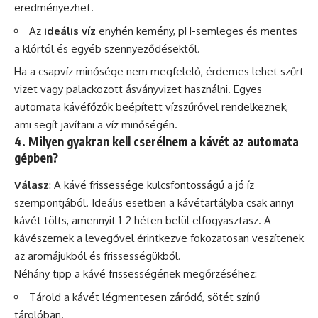
eredményezhet.
Az
ideális víz
enyhén kemény, pH-semleges és mentes
a klórtól és egyéb szennyeződésektől.
Ha a csapvíz minősége nem megfelelő, érdemes lehet szűrt
vizet vagy palackozott ásványvizet használni. Egyes
automata kávéfőzők beépített vízszűrővel rendelkeznek,
ami segít javítani a víz minőségén.
4. Milyen gyakran kell cserélnem a kávét az automata
gépben?
Válasz
: A kávé frissessége kulcsfontosságú a jó íz
szempontjából. Ideális esetben a kávétartályba csak annyi
kávét tölts, amennyit 1-2 héten belül elfogyasztasz. A
kávészemek a levegővel érintkezve fokozatosan veszítenek
az aromájukból és frissességükből.
Néhány tipp a kávé frissességének megőrzéséhez:
Tárold a kávét légmentesen záródó, sötét színű
tárolóban.