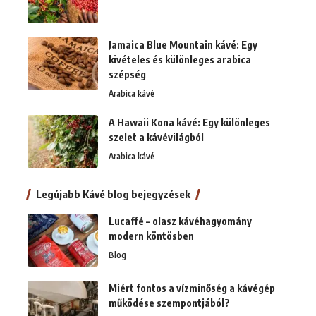
Jamaica Blue Mountain kávé: Egy
kivételes és különleges arabica
szépség
Arabica kávé
A Hawaii Kona kávé: Egy különleges
szelet a kávévilágból
Arabica kávé
Legújabb Kávé blog bejegyzések
Lucaffé – olasz kávéhagyomány
modern köntösben
Blog
Miért fontos a vízminőség a kávégép
működése szempontjából?