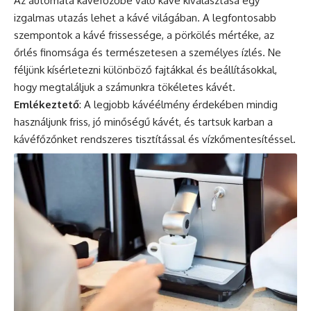
Az automata kávéfőzőbe való kávé kiválasztása egy
izgalmas utazás lehet a kávé világában. A legfontosabb
szempontok a kávé frissessége, a pörkölés mértéke, az
őrlés finomsága és természetesen a személyes ízlés. Ne
féljünk kísérletezni különböző fajtákkal és beállításokkal,
hogy megtaláljuk a számunkra tökéletes kávét.
Emlékeztető
: A legjobb kávéélmény érdekében mindig
használjunk friss, jó minőségű kávét, és tartsuk karban a
kávéfőzőnket rendszeres tisztítással és vízkőmentesítéssel.