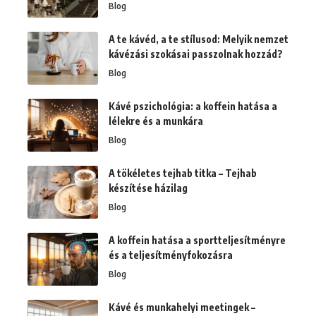
Blog
A te kávéd, a te stílusod: Melyik nemzet
kávézási szokásai passzolnak hozzád?
Blog
Kávé pszichológia: a koffein hatása a
lélekre és a munkára
Blog
A tökéletes tejhab titka – Tejhab
készítése házilag
Blog
A koffein hatása a sportteljesítményre
és a teljesítményfokozásra
Blog
Kávé és munkahelyi meetingek –