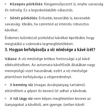
Közepes pörkölés
: Kiegyensúlyozott íz, enyhe savasság
és teltség. Ez a legsokoldalúbb választás.
Sötét pörkölés
: Erősebb, keserűbb íz, kevesebb
savasság. Ideális, ha szereted az intenzív, robusztus
kávékat.
Érdemes különböző pörkölésű kávékat kipróbálni, hogy
megtaláld a számodra legmegfelelőbbet.
3. Hogyan befolyásolja a víz minősége a kávé ízét?
Válasz
: A víz minősége kritikus fontosságú a jó kávé
elkészítésében. Az automata kávéfőzők általában nagy
mennyiségű vizet használnak, ezért a víz minősége
jelentősen befolyásolja a végeredményt.
A
kemény víz
(magas ásványianyag-tartalmú)
eltömítheti a gépet és keserű ízt adhat a kávénak.
A
túl lágy víz
nem képes megfelelően kivonni az
ízanyagokat a kávéból, ami gyenge, ízetlen kávét