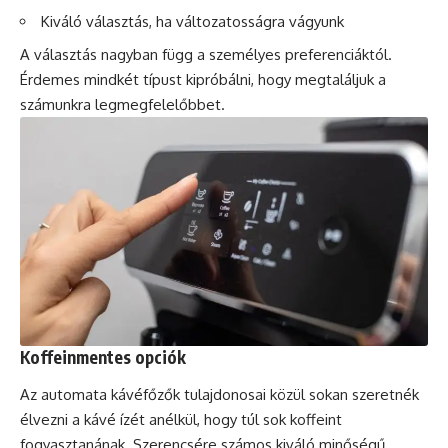
Kiváló választás, ha változatosságra vágyunk
A választás nagyban függ a személyes preferenciáktól.
Érdemes mindkét típust kipróbálni, hogy megtaláljuk a
számunkra legmegfelelőbbet.
Koffeinmentes opciók
Az automata kávéfőzők tulajdonosai közül sokan szeretnék
élvezni a kávé ízét anélkül, hogy túl sok koffeint
fogyasztanának. Szerencsére számos kiváló minőségű