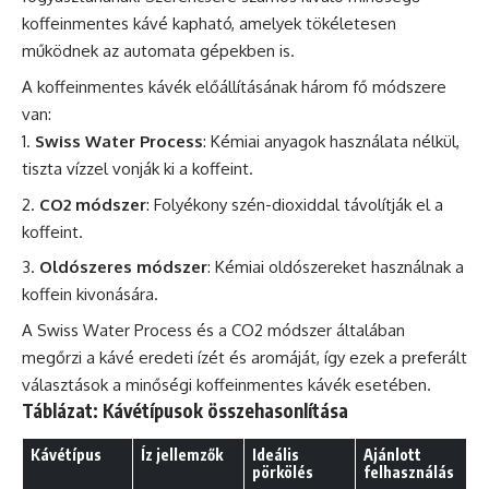
koffeinmentes kávé
kapható, amelyek tökéletesen
működnek az automata gépekben is.
A koffeinmentes kávék előállításának három fő módszere
van:
Swiss Water Process
: Kémiai anyagok használata nélkül,
tiszta vízzel vonják ki a koffeint.
CO2 módszer
: Folyékony szén-dioxiddal távolítják el a
koffeint.
Oldószeres módszer
: Kémiai oldószereket használnak a
koffein
kivonására.
A Swiss Water Process és a CO2 módszer általában
megőrzi a kávé eredeti ízét és aromáját, így ezek a preferált
választások a minőségi koffeinmentes kávék esetében.
Táblázat: Kávétípusok összehasonlítása
Kávétípus
Íz jellemzők
Ideális
Ajánlott
pörkölés
felhasználás