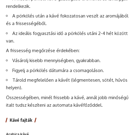
rendelkezik.
A pörkölés után a kávé fokozatosan veszít az aromájából
és a frissességéből.
Az ideális fogyasztási idő a pörkölés utáni 2-4 hét között
van.
A frissesség megőrzése érdekében:
Vásárolj kisebb mennyiségben, gyakrabban.
Figyelj a pörkölés dátumára a csomagoláson.
Tárold megfelelően a kávét (légmentesen, sötét, hűvös
helyen).
Összességében, minél frissebb a kávé, annál jobb minőségű
italt tudsz készíteni az automata kávéfőződdel.
Kávé fajták
Arabica kávé