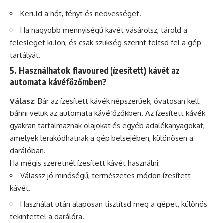
Kerüld a hőt, fényt és nedvességet.
Ha nagyobb mennyiségű kávét vásárolsz, tárold a
felesleget külön, és csak szükség szerint töltsd fel a gép
tartályát.
5. Használhatok flavoured (ízesített) kávét az
automata kávéfőzőmben?
Válasz
: Bár az ízesített kávék népszerűek, óvatosan kell
bánni velük az automata kávéfőzőkben. Az ízesített kávék
gyakran tartalmaznak olajokat és egyéb adalékanyagokat,
amelyek lerakódhatnak a gép belsejében, különösen a
darálóban.
Ha mégis szeretnél ízesített kávét használni:
Válassz jó minőségű, természetes módon ízesített
kávét.
Használat után alaposan tisztítsd meg a gépet, különös
tekintettel a darálóra.