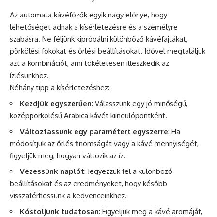
Az automata kávéfőzők egyik nagy előnye, hogy
lehetőséget adnak a kísérletezésre és a személyre
szabásra. Ne féljünk kipróbálni különböző kávéfajtákat,
pörkölési fokokat és őrlési beállításokat. Idővel megtaláljuk
azt a kombinációt, ami tökéletesen illeszkedik az
ízlésünkhöz.
Néhány tipp a kísérletezéshez:
Kezdjük egyszerűen
: Válasszunk egy jó minőségű,
középpörkölésű Arabica kávét kiindulópontként.
Változtassunk egy paramétert egyszerre
: Ha
módosítjuk az őrlés finomságát vagy a kávé mennyiségét,
figyeljük meg, hogyan változik az íz.
Vezessünk naplót
: Jegyezzük fel a különböző
beállításokat és az eredményeket, hogy később
visszatérhessünk a kedvenceinkhez.
Kóstoljunk tudatosan
: Figyeljük meg a kávé aromáját,