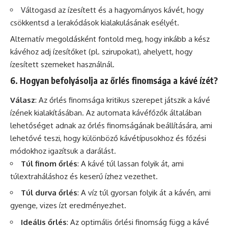
Váltogasd az ízesített és a hagyományos kávét, hogy
csökkentsd a lerakódások kialakulásának esélyét.
Alternatív megoldásként fontold meg, hogy inkább a kész
kávéhoz adj ízesítőket (pl. szirupokat), ahelyett, hogy
ízesített szemeket használnál.
6. Hogyan befolyásolja az őrlés finomsága a kávé ízét?
Válasz
: Az őrlés finomsága kritikus szerepet játszik a kávé
ízének kialakításában. Az automata kávéfőzők általában
lehetőséget adnak az őrlés finomságának beállítására, ami
lehetővé teszi, hogy különböző kávétípusokhoz és főzési
módokhoz igazítsuk a darálást.
Túl finom őrlés
: A kávé túl lassan folyik át, ami
túlextraháláshoz és keserű ízhez vezethet.
Túl durva őrlés
: A víz túl gyorsan folyik át a kávén, ami
gyenge, vizes ízt eredményezhet.
Ideális őrlés
: Az optimális őrlési finomság függ a kávé