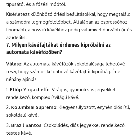
típusától és a főzési módtól.
Kísérletezz különböző őrlési beállításokkal, hogy megtaláld
a számodra legmegfelelőbbet. Általában az espressóhoz
finomabb, a hosszú kávékhoz pedig valamivel durvább őrlés
az ideális.
7. Milyen kávéfajtákat érdemes kipróbálni az
automata kávéfőzőben?
Válasz
: Az automata kávéfőzők sokoldalúsága lehetővé
teszi, hogy számos különböző kávéfajtát kipróbálj. Íme
néhány ajánlás:
Etióp Yirgacheffe
: Virágos, gyümölcsös jegyekkel
rendelkező, komplex ízvilágú kávé.
Kolumbiai Supremo
: Kiegyensúlyozott, enyhén diós ízű,
sokoldalú kávé.
Brazil Santos
: Csokoládés, diós jegyekkel rendelkező,
testes kávé.