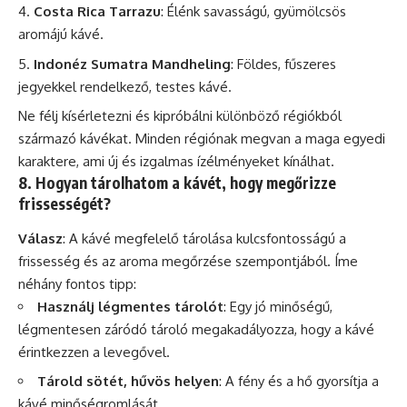
Costa Rica Tarrazu
: Élénk savasságú, gyümölcsös
aromájú kávé.
Indonéz Sumatra Mandheling
: Földes, fűszeres
jegyekkel rendelkező, testes kávé.
Ne félj kísérletezni és kipróbálni különböző régiókból
származó kávékat. Minden régiónak megvan a maga egyedi
karaktere, ami új és izgalmas ízélményeket kínálhat.
8. Hogyan tárolhatom a kávét, hogy megőrizze
frissességét?
Válasz
: A kávé megfelelő tárolása kulcsfontosságú a
frissesség és az aroma megőrzése szempontjából. Íme
néhány fontos tipp:
Használj légmentes tárolót
: Egy jó minőségű,
légmentesen záródó tároló megakadályozza, hogy a kávé
érintkezzen a levegővel.
Tárold sötét, hűvös helyen
: A fény és a hő gyorsítja a
kávé minőségromlását.