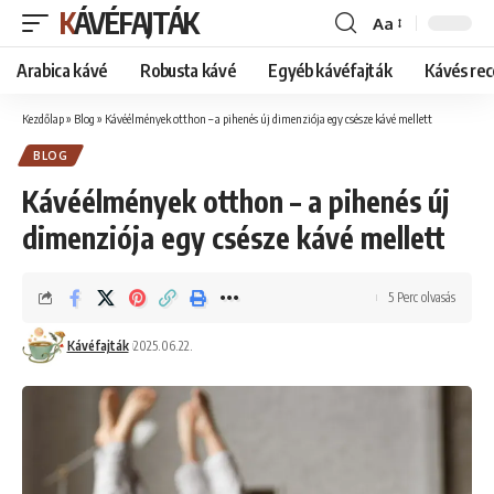
KÁVÉFAJTÁK
Aa
Font
Resizer
Arabica kávé
Robusta kávé
Egyéb kávéfajták
Kávés rec
Kezdőlap
»
Blog
»
Kávéélmények otthon – a pihenés új dimenziója egy csésze kávé mellett
BLOG
Kávéélmények otthon – a pihenés új
dimenziója egy csésze kávé mellett
5 Perc olvasás
Kávéfajták
2025.06.22.