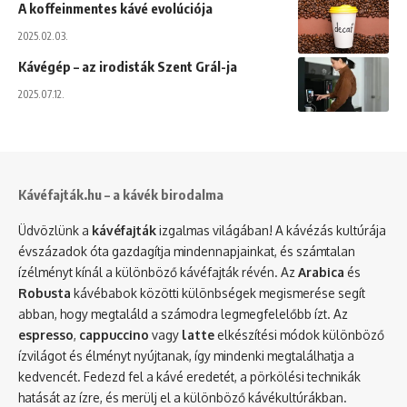
A koffeinmentes kávé evolúciója
2025.02.03.
Kávégép – az irodisták Szent Grál-ja
2025.07.12.
Kávéfajták.hu – a kávék birodalma
Üdvözlünk a
kávéfajták
izgalmas világában! A kávézás kultúrája
évszázadok óta gazdagítja mindennapjainkat, és számtalan
ízélményt kínál a különböző kávéfajták révén. Az
Arabica
és
Robusta
kávébabok közötti különbségek megismerése segít
abban, hogy megtaláld a számodra legmegfelelőbb ízt. Az
espresso
,
cappuccino
vagy
latte
elkészítési módok különböző
ízvilágot és élményt nyújtanak, így mindenki megtalálhatja a
kedvencét. Fedezd fel a kávé eredetét, a pörkölési technikák
hatását az ízre, és merülj el a különböző kávékultúrákban.