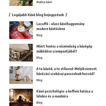
Arabica kávé
Legújabb Kávé blog bejegyzések
Lucaffé – olasz kávéhagyomány
modern köntösben
Blog
Miért fontos a vízminőség a kávégép
működése szempontjából?
Blog
A te kávéd, a te stílusod: Melyik nemzet
kávézási szokásai passzolnak hozzád?
Blog
Kávé pszichológia: a koffein hatása a
lélekre és a munkára
Blog