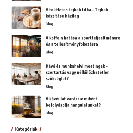
A tökéletes tejhab titka – Tejhab
készítése házilag
Blog
A koffein hatása a sportteljesítményre
és a teljesítményfokozásra
Blog
Kávé és munkahelyi meetingek –
szertartás vagy nélkülözhetetlen
szükséglet?
Blog
A kávéillat varázsa: miként
befolyásolja hangulatunkat?
Blog
Kategóriák