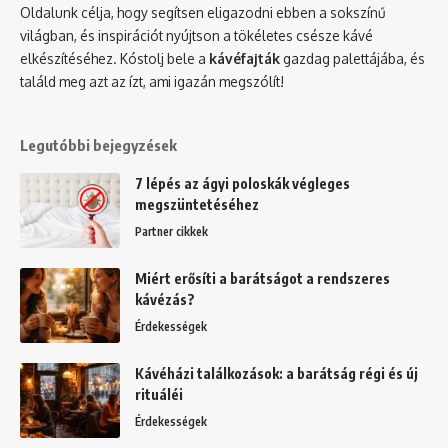
Oldalunk célja, hogy segítsen eligazodni ebben a sokszínű
világban, és inspirációt nyújtson a tökéletes csésze kávé
elkészítéséhez. Kóstolj bele a
kávéfajták
gazdag palettájába, és
találd meg azt az ízt, ami igazán megszólít!
Legutóbbi bejegyzések
7 lépés az ágyi poloskák végleges
megszüntetéséhez
Partner cikkek
Miért erősíti a barátságot a rendszeres
kávézás?
Érdekességek
Kávéházi találkozások: a barátság régi és új
rituáléi
Érdekességek