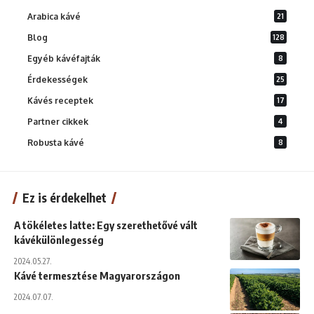
Arabica kávé
21
Blog
128
Egyéb kávéfajták
8
Érdekességek
25
Kávés receptek
17
Partner cikkek
4
Robusta kávé
8
Ez is érdekelhet
A tökéletes latte: Egy szerethetővé vált
kávékülönlegesség
2024.05.27.
Kávé termesztése Magyarországon
2024.07.07.