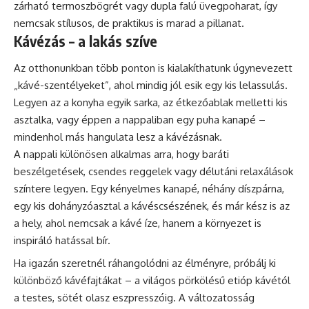
zárható termoszbögrét vagy dupla falú üvegpoharat, így
nemcsak stílusos, de praktikus is marad a pillanat.
Kávézás – a lakás szíve
Az otthonunkban több ponton is kialakíthatunk úgynevezett
„kávé-szentélyeket”, ahol mindig jól esik egy kis lelassulás.
Legyen az a konyha egyik sarka, az étkezőablak melletti kis
asztalka, vagy éppen a nappaliban egy puha kanapé –
mindenhol más hangulata lesz a kávézásnak.
A nappali különösen alkalmas arra, hogy baráti
beszélgetések, csendes reggelek vagy délutáni relaxálások
színtere legyen. Egy kényelmes kanapé, néhány díszpárna,
egy kis dohányzóasztal a kávéscsészének, és már kész is az
a hely, ahol nemcsak a kávé íze, hanem a környezet is
inspiráló hatással bír.
Ha igazán szeretnél ráhangolódni az élményre, próbálj ki
különböző kávéfajtákat – a világos pörkölésű etióp kávétól
a testes, sötét olasz eszpresszóig. A változatosság