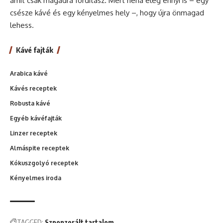
amit csak magadra fordítasz. Mert néha elég ennyi is – egy
csésze kávé és egy kényelmes hely –, hogy újra önmagad
lehess.
Kávé fajták
Arabica kávé
Kávés receptek
Robusta kávé
Egyéb kávéfajták
Linzer receptek
Almáspite receptek
Kókuszgolyó receptek
Kényelmes iroda
TAGGED:
Szponzorált tartalom