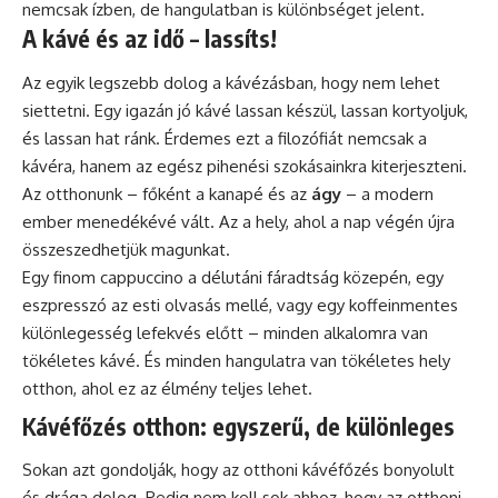
nemcsak ízben, de hangulatban is különbséget jelent.
A kávé és az idő – lassíts!
Az egyik legszebb dolog a kávézásban, hogy nem lehet
siettetni. Egy igazán jó kávé lassan készül, lassan kortyoljuk,
és lassan hat ránk. Érdemes ezt a filozófiát nemcsak a
kávéra, hanem az egész pihenési szokásainkra kiterjeszteni.
Az otthonunk – főként a kanapé és az
ágy
– a modern
ember menedékévé vált. Az a hely, ahol a nap végén újra
összeszedhetjük magunkat.
Egy finom
cappuccino
a délutáni fáradtság közepén, egy
eszpresszó az esti olvasás mellé, vagy egy
koffeinmentes
különlegesség lefekvés előtt – minden alkalomra van
tökéletes kávé. És minden hangulatra van tökéletes hely
otthon, ahol ez az élmény teljes lehet.
Kávéfőzés otthon: egyszerű, de különleges
Sokan azt gondolják, hogy az otthoni kávéfőzés bonyolult
és drága dolog. Pedig nem kell sok ahhoz, hogy az otthoni