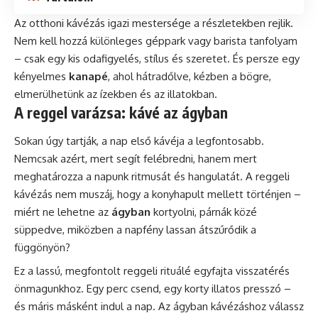
Az otthoni kávézás igazi mestersége a részletekben rejlik.
Nem kell hozzá különleges géppark vagy
barista
tanfolyam
– csak egy kis odafigyelés, stílus és szeretet. És persze egy
kényelmes
kanapé
, ahol hátradőlve, kézben a bögre,
elmerülhetünk az ízekben és az illatokban.
A reggel varázsa: kávé az ágyban
Sokan úgy tartják, a nap első kávéja a legfontosabb.
Nemcsak azért, mert segít felébredni, hanem mert
meghatározza a napunk ritmusát és hangulatát. A reggeli
kávézás nem muszáj, hogy a konyhapult mellett történjen –
miért ne lehetne az
ágyban
kortyolni, párnák közé
süppedve, miközben a napfény lassan átszűrődik a
függönyön?
Ez a lassú, megfontolt reggeli rituálé egyfajta visszatérés
önmagunkhoz. Egy perc csend, egy korty illatos presszó –
és máris másként indul a nap. Az ágyban kávézáshoz válassz