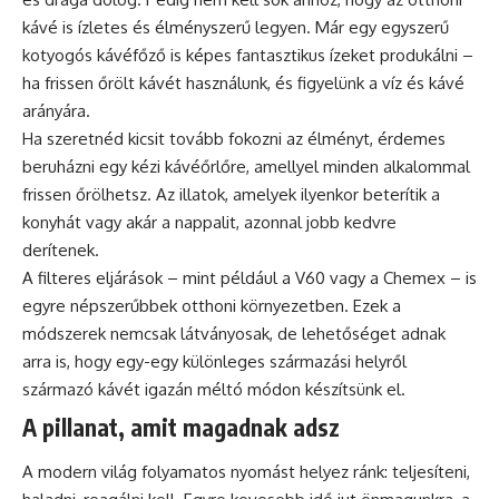
kávé is ízletes és élményszerű legyen. Már egy egyszerű
kotyogós
kávéfőző is képes fantasztikus ízeket produkálni –
ha frissen őrölt kávét használunk, és figyelünk a víz és kávé
arányára.
Ha szeretnéd kicsit tovább fokozni az élményt, érdemes
beruházni egy kézi kávéőrlőre, amellyel minden alkalommal
frissen őrölhetsz. Az illatok, amelyek ilyenkor beterítik a
konyhát vagy akár a nappalit, azonnal jobb kedvre
derítenek.
A filteres eljárások – mint például a V60 vagy a Chemex – is
egyre népszerűbbek otthoni környezetben. Ezek a
módszerek nemcsak látványosak, de lehetőséget adnak
arra is, hogy egy-egy különleges származási helyről
származó kávét igazán méltó módon készítsünk el.
A pillanat, amit magadnak adsz
A modern világ folyamatos nyomást helyez ránk: teljesíteni,