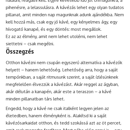
haladni, reagálni kell. Egyre kevesebb idő jut önmagunkra, a
pihenésre, a lelassulásra. A kávézás lehet egy olyan tudatos
pillanat, amit minden nap magunknak adunk ajándékba. Nem
kell hozzá más, csak egy jó kávé, egy kényelmes
ágy, egy
hívogató
kanapé, és egy döntés: most megállok.
Ez az az élmény, amit nem lehet utolérni, nem lehet
siettetni – csak megélni.
Összegzés
Otthon kávézni nem csupán egyszerű alternatíva a kávézók
helyett – hanem lehetőség. Lehetőség arra, hogy a saját
tempónkban, a saját ritmusunk szerint, a saját ízlésünknek
megfelelően élvezzük a kávézást. Akár reggel az ágyban,
akár délután a kanapén, akár este a teraszon – a kávé
minden pillanatban társ lehet.
Engedd, hogy a kávé ne csak italként legyen jelen az
életedben, hanem élményként is. Alakítsd ki a saját
kávézósarkaidat otthon, és tedd szokássá azt az öt percet,