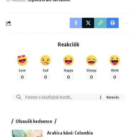
Reakciók
Love
Sad
Happy
Sleepy
Wink
0
0
0
0
0
Keresés:
Olvasók kedvence
Arabica kávé: Colombia