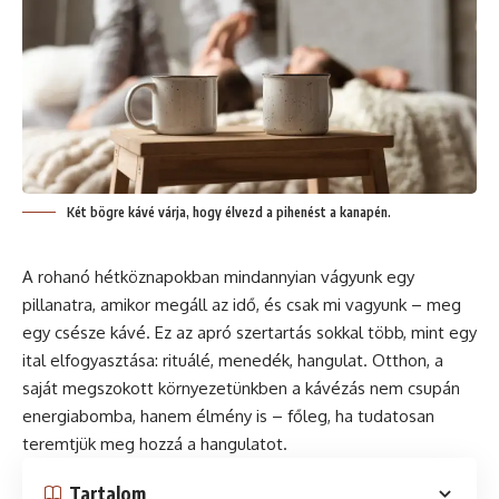
Két bögre kávé várja, hogy élvezd a pihenést a kanapén.
A rohanó hétköznapokban mindannyian vágyunk egy
pillanatra, amikor megáll az idő, és csak mi vagyunk – meg
egy csésze
kávé
. Ez az apró szertartás sokkal több, mint egy
ital elfogyasztása: rituálé, menedék, hangulat. Otthon, a
saját megszokott környezetünkben a kávézás nem csupán
energiabomba, hanem élmény is – főleg, ha tudatosan
teremtjük meg hozzá a hangulatot.
Tartalom